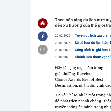
22:48
5 LOẠI rau que
nên cẩn thận 
22:28
CHÍNH THỨC: L
Theo nền tảng du lịch trực tu
nghỉ hè
đến xu hướng của thế giới tr
22:25
Vì sao đồ ăn 
22:07
Không cần tặn
Tuyến du lịch tàu biển 
20-02-2025
huynh - giáo 
Sẽ có tour du lịch hầm
20-02-2025
22:03
Ukraine tập k
của Nga
Công trình trị giá hơn 
20-02-2025
22:02
Nam NSND, Giá
Khánh Hòa tham vọng 'b
18-02-2025
vợ thiếu tá ké
21:51
Một ô tô biển
Đây là hạng mục nằm trong
định: Riêng t
giải thưởng Travelers’
21:37
Tổng thống Tr
Choice Awards Best of Best
21:35
Du khách Tây:
Destinastion, nhằm tôn vinh các
nghiện rất cao
21:20
Miền Bắc sắp
TP Hồ Chí Minh là một trong nh
độ phát triển nhanh chóng. Thàn
truyền thống ẩn mình trong nhị