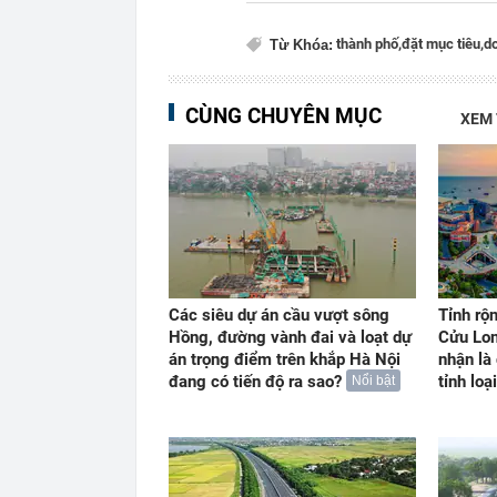
thành phố,
đặt mục tiêu,
do
Từ Khóa:
CÙNG CHUYÊN MỤC
XEM
Các siêu dự án cầu vượt sông
Tỉnh rộ
Hồng, đường vành đai và loạt dự
Cửu Lon
án trọng điểm trên khắp Hà Nội
nhận là
đang có tiến độ ra sao?
tỉnh loại
Nổi bật