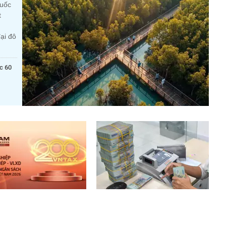
quốc
t
ại đô
c 60
 10 doanh nghiệp thép –
Lãi suất ngân hàng 7/8 tại
u xây dựng nộp ngân sách
Agribank, Vietcombank, BIDV,
t: 19.000 tỷ đồng đến từ
VietinBank, MB, Sacombank,