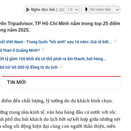
n thuộc có khả năng tích tụ kim loại nặng, người Việt
1:16
Nghe đọc bài
nguồn gốc trước khi sử dụng
ịch đi học trở lại của học sinh 34 tỉnh, thành phố sau kỳ
yến Tripadvisor, TP Hồ Chí Minh nằm trong top 25 điểm
ong năm 2025.
Việt hầu như món nào cũng có hành lá?
g quà, 5 câu nói này đủ sức khiến mối quan hệ phụ
nối Việt Nam - Trung Quốc "hồi sinh" sau 16 năm: Giá rẻ bất...
viên gắn bó khăng khít, con trẻ được hưởng lợi!
 lò than ở Quảng Ninh?
ích Crimea, phá hủy hệ thống phòng không 15 triệu USD
100 tỷ gồm 100 khối đá có thể phát ra âm thanh, hút hàng...
m đốc Nhà hát Chèo Quân đội mua ô tô tặng sinh nhật
ỏ túi' 60.000 tỷ đồng từ du lịch
m 12 tuổi
 29A "dính" gần 100 lần phạt nguội do chạy quá tốc độ quy
háng 7/2026 vi phạm 21 lần
TIN MỚI
ump bực bội vì lộ tin về kho đạn dược Mỹ
 Không khí tập thể dục sáng ở Việt Nam 'có tính gây
 điểm đến chất lượng, lý tưởng do du khách bình chọn.
'
 đón đợt nắng nóng mới, chấm dứt mưa dông
ững trung tâm kinh tế, văn hóa hàng đầu cả nước với tốc
h phố thu hút khách du lịch bởi sự kết hợp giữa những nét
p sống sôi động hiện đại cùng con người thân thiện, mến