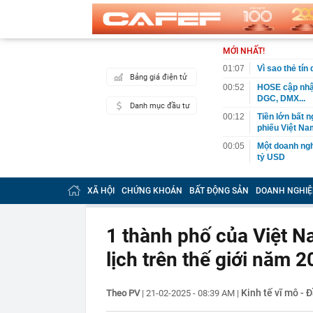
MỚI NHẤT!
01:07
Vì sao thẻ tín
Bảng giá điện tử
00:52
HOSE cập nhật
DGC, DMX...
Danh mục đầu tư
00:12
Tiền lớn bất n
phiếu Việt Na
00:05
Một doanh ngh
tỷ USD
00:04
Một yếu tố qu
XÃ HỘI
CHỨNG KHOÁN
BẤT ĐỘNG SẢN
DOANH NGHIỆ
23:40
Người đàn ông
sau bác sĩ hỏi
23:34
Nam ca sĩ rao
1 thành phố của Việt N
còn 400 tỷ
lịch trên thế giới năm 
23:28
Trấn Thành cô
chắn là siêu 
23:14
Bí mật được A
Kinh tế vĩ mô - 
Theo PV
|
21-02-2025 - 08:39 AM
|
22:56
Vì sao ngày c
Vài mét vuông