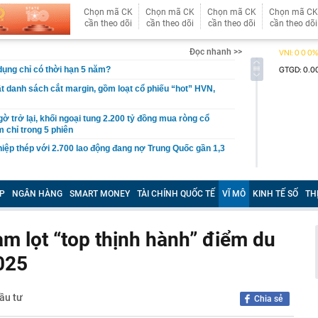
Chọn mã CK
Chọn mã CK
Chọn mã CK
Chọn mã CK
cần theo dõi
cần theo dõi
cần theo dõi
cần theo dõi
Đọc nhanh >>
 dụng chỉ có thời hạn 5 năm?
 danh sách cắt margin, gồm loạt cổ phiếu “hot” HVN,
gờ trở lại, khối ngoại tung 2.200 tỷ đồng mua ròng cổ
m chỉ trong 5 phiên
iệp thép với 2.700 lao động đang nợ Trung Quốc gần 1,3
an trọng đang trở lại trên thị trường chứng khoán
P
NGÂN HÀNG
SMART MONEY
TÀI CHÍNH QUỐC TẾ
VĨ MÔ
KINH TẾ SỐ
TH
 50 tuổi ăn cà tím mỗi ngày để chữa tiểu đường, 3 tháng
: "Ông ăn gì thế?"
 bán biệt thự 9 phòng ngủ ở TP.HCM giá gốc 600 tỷ, giảm
am lọt “top thịnh hành” điểm du
2025
ng bố phim Tết 2027, nghe tên ai cũng quả quyết “chắc
phẩm”
pple giấu kín suốt 15 năm trên iPhone
Đầu tư
Chia sẻ
àng nhiều gia đình không còn phơi quần áo ở ban công?
 ngoài trời đang được dùng theo 1 cách rất khác