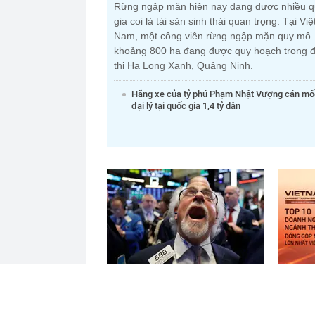
Rừng ngập mặn hiện nay đang được nhiều 
gia coi là tài sản sinh thái quan trọng. Tại Việ
Nam, một công viên rừng ngập mặn quy mô
khoảng 800 ha đang được quy hoạch trong đ
thị Hạ Long Xanh, Quảng Ninh.
Hãng xe của tỷ phú Phạm Nhật Vượng cán mố
đại lý tại quốc gia 1,4 tỷ dân
Một cổ phiếu được khối ngoại
Công bố
mua ròng mạnh tay 700 tỷ đồng
vật liệ
trong phiên cuối tuần
lớn nhấ