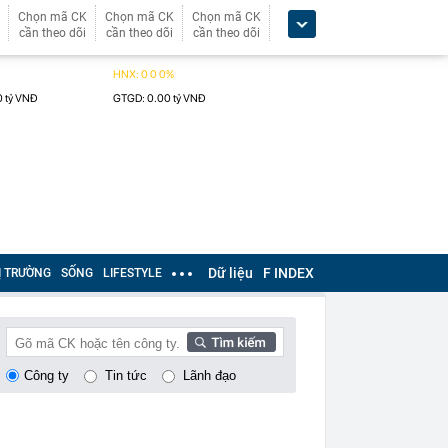
Chọn mã CK
Chọn mã CK
Chọn mã CK
cần theo dõi
cần theo dõi
cần theo dõi
Dữ liệu
F INDEX
Ị TRƯỜNG
SỐNG
LIFESTYLE
Công ty
Tin tức
Lãnh đạo