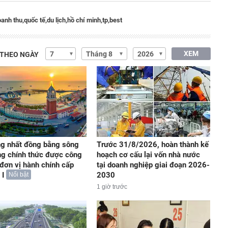
anh thu,
quốc tế,
du lịch,
hồ chí minh,
tp,
best
XEM
 THEO NGÀY
ng nhất đồng bằng sông
Trước 31/8/2026, hoàn thành kế
g chính thức được công
hoạch cơ cấu lại vốn nhà nước
 đơn vị hành chính cấp
tại doanh nghiệp giai đoạn 2026-
 I
2030
Nổi bật
1 giờ trước