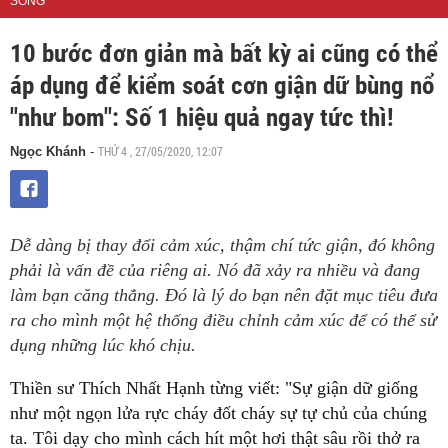
SỐNG
10 bước đơn giản mà bất kỳ ai cũng có thể
áp dụng để kiểm soát cơn giận dữ bùng nổ
"như bom": Số 1 hiệu quả ngay tức thì!
THỨ 4 , 27/05/2020, 12:07
Ngọc Khánh
-
Dễ dàng bị thay đổi cảm xúc, thậm chí tức giận, đó không
phải là vấn đề của riêng ai. Nó đã xảy ra nhiều và đang
làm bạn căng thẳng. Đó là lý do bạn nên đặt mục tiêu đưa
ra cho mình một hệ thống điều chỉnh cảm xúc để có thể sử
dụng những lúc khó chịu.
Thiền sư Thích Nhất Hạnh từng viết: "Sự giận dữ giống
như một ngọn lửa rực cháy đốt cháy sự tự chủ của chúng
ta. Tôi dạy cho mình cách hít một hơi thật sâu rồi thở ra