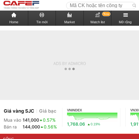
New
Home
Tin mới
Market
Watch list
Mở rộng
Giá vàng SJC
Giá bạc
VNINDEX
VN30
Mua vào
141,000
0.57%
1,768.06
1,91
0.19%
Bán ra
144,000
0.56%