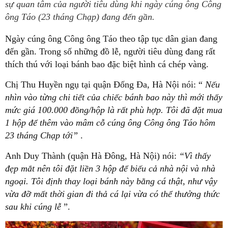
sự quan tâm của người tiêu dùng khi ngày cúng ông Công
ông Táo (23 tháng Chạp) đang đến gần.
Ngày cúng ông Công ông Táo theo tập tục dân gian đang
đến gần. Trong số những đồ lễ, người tiêu dùng đang rất
thích thú với loại bánh bao đặc biệt hình cá chép vàng.
Chị Thu Huyền ngụ tại quận Đống Đa, Hà Nội nói: “
Nếu
nhìn vào từng chi tiết của chiếc bánh bao này thì mới thấy
mức giá 100.000 đồng/hộp là rất phù hợp. Tôi đã đặt mua
1 hộp để thêm vào mâm cỗ cúng ông Công ông Táo hôm
23 tháng Chạp tới”
.
Anh Duy Thành (quận Hà Đông, Hà Nội) nói:
“Vì thấy
đẹp mắt nên tôi đặt liền 3 hộp để biếu cả nhà nội và nhà
ngoại. Tôi định thay loại bánh này bằng cá thật, như vậy
vừa đỡ mất thời gian đi thả cá lại vừa có thể thưởng thức
sau khi cúng lễ
”.