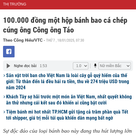
THỊ TRƯỜNG
100.000 đồng một hộp bánh bao cá chép
cúng ông Công ông Táo
THỨ 7 , 18/01/2025, 07:30
Theo Công Hiếu/VTC
-
Nghe đọc bài
1:53
Sản vật trời ban cho Việt Nam là loài cây gỗ quý hiếm của thế
giới: Từ thân đến lá đều hái ra tiền, thu về 274 triệu USD trong
năm 2024
Khách Tây sợ hãi trước một món ăn Việt Nam, nhất quyết không
ăn thử nhưng cái kết sau đó khiến ai cũng bật cười
Tiệm bánh mì hot nhất TP.HCM gửi tặng cả trăm phần quà Tết
tới shipper, giá trị mỗi túi quà khiến dân mạng bất ngờ
Sự độc đáo của loại bánh bao này đang thu hút lượng lớn