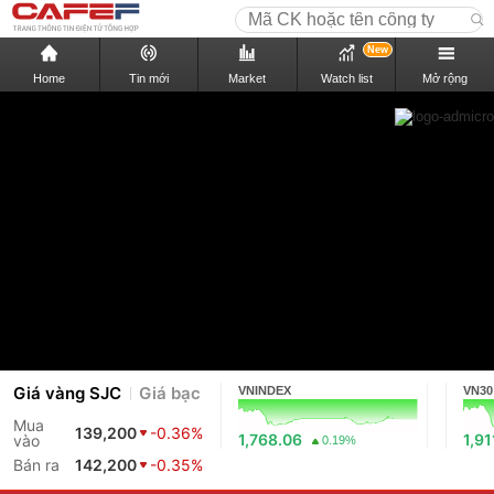
New
Home
Tin mới
Market
Watch list
Mở rộng
Giá vàng SJC
Giá bạc
VNINDEX
VN30
Mua
139,200
-0.36%
1,768.06
1,91
vào
0.19%
Bán ra
142,200
-0.35%