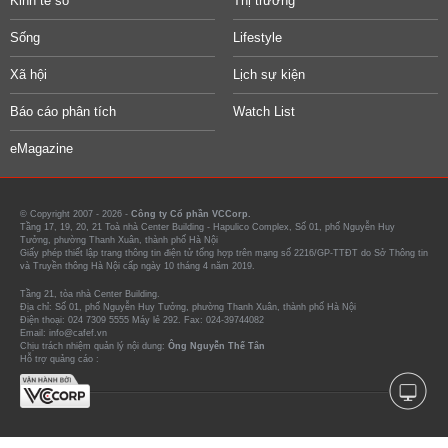
Kinh tế số
Thị trường
Sống
Lifestyle
Xã hội
Lịch sự kiện
Báo cáo phân tích
Watch List
eMagazine
© Copyright 2007 - 2026 -
Công ty Cổ phần VCCorp.
Tầng 17, 19, 20, 21 Toà nhà Center Building - Hapulico Complex, Số 01, phố Nguyễn Huy
Tưởng, phường Thanh Xuân, thành phố Hà Nội
Giấy phép thiết lập trang thông tin điện tử tổng hợp trên mạng số 2216/GP-TTĐT do Sở Thông tin
và Truyền thông Hà Nội cấp ngày 10 tháng 4 năm 2019.
Tầng 21, tòa nhà Center Building.
Địa chỉ: Số 01, phố Nguyễn Huy Tưởng, phường Thanh Xuân, thành phố Hà Nội
Điện thoại: 024 7309 5555 Máy lẻ 292. Fax: 024-39744082
Email: info@cafef.vn
Chịu trách nhiệm quản lý nội dung:
Ông Nguyễn Thế Tân
Hỗ trợ quảng cáo :