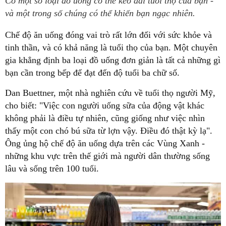
Có một số loại đồ uống có thể kéo dài tuổi thọ của bạn -
và một trong số chúng có thể khiến bạn ngạc nhiên.
Chế độ ăn uống đóng vai trò rất lớn đối với sức khỏe và
tinh thần, và có khả năng là tuổi thọ của bạn. Một chuyên
gia khẳng định ba loại đồ uống đơn giản là tất cả những gì
bạn cần trong bếp để đạt đến độ tuổi ba chữ số.
Dan Buettner, một nhà nghiên cứu về tuổi thọ người Mỹ,
cho biết: "Việc con người uống sữa của động vật khác
không phải là điều tự nhiên, cũng giống như việc nhìn
thấy một con chó bú sữa từ lợn vậy. Điều đó thật kỳ lạ".
Ông ủng hộ chế độ ăn uống dựa trên các Vùng Xanh -
những khu vực trên thế giới mà người dân thường sống
lâu và sống trên 100 tuổi.