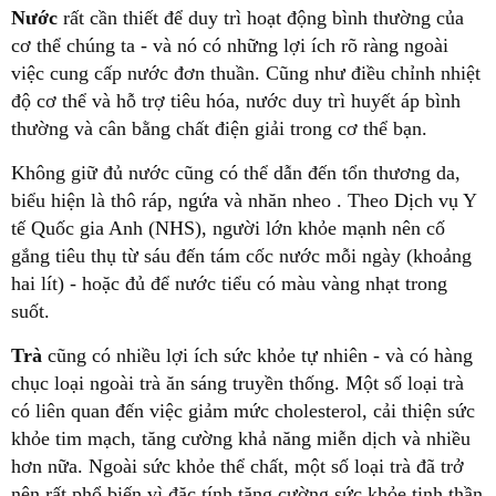
Nước
rất cần thiết để duy trì hoạt động bình thường của
cơ thể chúng ta - và nó có những lợi ích rõ ràng ngoài
việc cung cấp nước đơn thuần. Cũng như điều chỉnh nhiệt
độ cơ thể và hỗ trợ tiêu hóa, nước duy trì huyết áp bình
thường và cân bằng chất điện giải trong cơ thể bạn.
Không giữ đủ nước cũng có thể dẫn đến tổn thương da,
biểu hiện là thô ráp, ngứa và nhăn nheo . Theo Dịch vụ Y
tế Quốc gia Anh (NHS), người lớn khỏe mạnh nên cố
gắng tiêu thụ từ sáu đến tám cốc nước mỗi ngày (khoảng
hai lít) - hoặc đủ để nước tiểu có màu vàng nhạt trong
suốt.
Trà
cũng có nhiều lợi ích sức khỏe tự nhiên - và có hàng
chục loại ngoài trà ăn sáng truyền thống. Một số loại trà
có liên quan đến việc giảm mức cholesterol, cải thiện sức
khỏe tim mạch, tăng cường khả năng miễn dịch và nhiều
hơn nữa. Ngoài sức khỏe thể chất, một số loại trà đã trở
nên rất phổ biến vì đặc tính tăng cường sức khỏe tinh thần