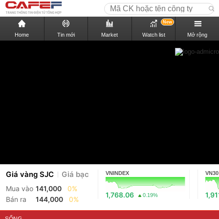
New
Home
Tin mới
Market
Watch list
Mở rộng
Giá vàng SJC
Giá bạc
VNINDEX
VN30
Mua vào
141,000
0%
1,768.06
1,91
0.19%
Bán ra
144,000
0%