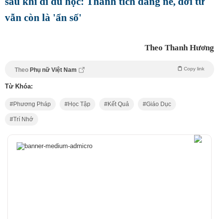
sau khi đi du học: Thành tích đáng nể, đời tư
vẫn còn là 'ẩn số'
Theo Thanh Hương
Copy link
Theo
Phụ nữ Việt Nam
Từ Khóa:
Phương Pháp
Học Tập
Kết Quả
Giáo Dục
Trí Nhớ