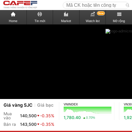
New
Home
Tin mới
Market
Watch list
Mở rộng
Giá vàng SJC
Giá bạc
VNINDEX
VN30
Mua
140,500
-0.35%
1,780.40
1,9
vào
0.70%
Bán ra
143,500
-0.35%