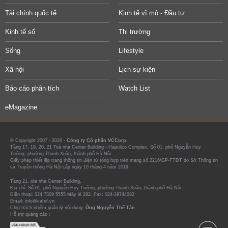
Tài chính quốc tế
Kinh tế vĩ mô - Đầu tư
Kinh tế số
Thị trường
Sống
Lifestyle
Xã hội
Lịch sự kiện
Báo cáo phân tích
Watch List
eMagazine
© Copyright 2007 - 2026 -
Công ty Cổ phần VCCorp.
Tầng 17, 19, 20, 21 Toà nhà Center Building - Hapulico Complex, Số 01, phố Nguyễn Huy
Tưởng, phường Thanh Xuân, thành phố Hà Nội
Giấy phép thiết lập trang thông tin điện tử tổng hợp trên mạng số 2216/GP-TTĐT do Sở Thông tin
và Truyền thông Hà Nội cấp ngày 10 tháng 4 năm 2019.
Tầng 21, tòa nhà Center Building.
Địa chỉ: Số 01, phố Nguyễn Huy Tưởng, phường Thanh Xuân, thành phố Hà Nội
Điện thoại: 024 7309 5555 Máy lẻ 292. Fax: 024-39744082
Email: info@cafef.vn
Chịu trách nhiệm quản lý nội dung:
Ông Nguyễn Thế Tân
Hỗ trợ quảng cáo :