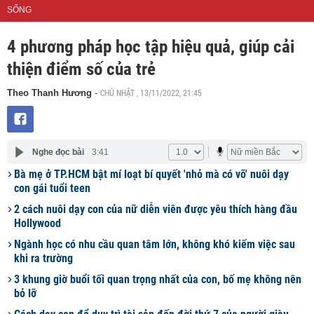
SỐNG
4 phương pháp học tập hiệu quả, giúp cải
thiện điểm số của trẻ
CHỦ NHẬT , 13/11/2022, 21:45
Theo Thanh Hương
-
Nghe đọc bài
3:41
Bà mẹ ở TP.HCM bật mí loạt bí quyết 'nhỏ mà có võ' nuôi dạy
con gái tuổi teen
2 cách nuôi dạy con của nữ diễn viên được yêu thích hàng đầu
Hollywood
Ngành học có nhu cầu quan tâm lớn, không khó kiếm việc sau
khi ra trường
3 khung giờ buổi tối quan trọng nhất của con, bố mẹ không nên
bỏ lỡ