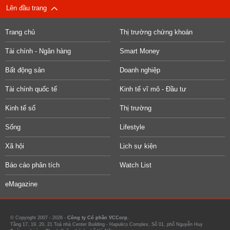
Lên đầu trang
Trang chủ
Thị trường chứng khoán
Tài chính - Ngân hàng
Smart Money
Bất động sản
Doanh nghiệp
Tài chính quốc tế
Kinh tế vĩ mô - Đầu tư
Kinh tế số
Thị trường
Sống
Lifestyle
Xã hội
Lịch sự kiện
Báo cáo phân tích
Watch List
eMagazine
© Copyright 2007 - 2026 -
Công ty Cổ phần VCCorp.
Tầng 17, 19, 20, 21 Toà nhà Center Building - Hapulico Complex, Số 01, phố Nguyễn Huy