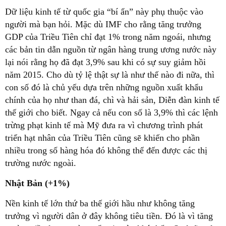
Dữ liệu kinh tế từ quốc gia “bí ẩn” này phụ thuộc vào
người mà bạn hỏi. Mặc dù IMF cho rằng tăng trưởng
GDP của Triều Tiên chỉ đạt 1% trong năm ngoái, nhưng
các bản tin dẫn nguồn từ ngân hàng trung ương nước này
lại nói rằng họ đã đạt 3,9% sau khi có sự suy giảm hồi
năm 2015. Cho dù tỷ lệ thật sự là như thế nào đi nữa, thì
con số đó là chủ yếu dựa trên những nguồn xuất khẩu
chính của họ như than đá, chì và hải sản, Diễn đàn kinh tế
thế giới cho biết. Ngay cả nếu con số là 3,9% thì các lệnh
trừng phạt kinh tế mà Mỹ đưa ra vì chương trình phát
triển hạt nhân của Triều Tiên cũng sẽ khiến cho phần
nhiều trong số hàng hóa đó không thể đến được các thị
trường nước ngoài.
Nhật Bản (+1%)
Nền kinh tế lớn thứ ba thế giới hầu như không tăng
trưởng vì người dân ở đây không tiêu tiền. Đó là vì tăng