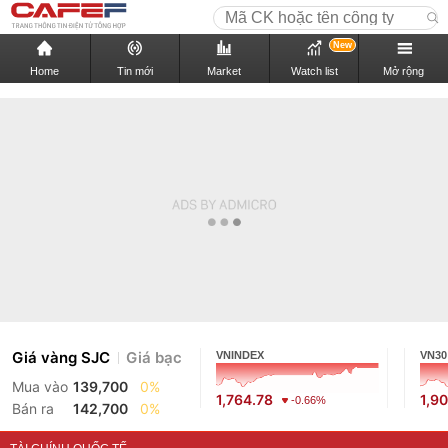
New
Home
Tin mới
Market
Watch list
Mở rộng
Giá vàng SJC
Giá bạc
VNINDEX
VN30
Mua vào
139,700
0%
1,764.78
1,9
-0.66%
Bán ra
142,700
0%