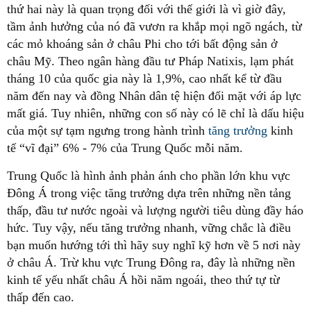
thứ hai này là quan trọng đối với thế giới là vì giờ đây,
tầm ảnh hưởng của nó đã vươn ra khắp mọi ngõ ngách, từ
các mỏ khoáng sản ở châu Phi cho tới bất động sản ở
châu Mỹ. Theo ngân hàng đầu tư Pháp Natixis, lạm phát
tháng 10 của quốc gia này là 1,9%, cao nhất kể từ đầu
năm đến nay và đồng Nhân dân tệ hiện đối mặt với áp lực
mất giá. Tuy nhiên, những con số này có lẽ chỉ là dấu hiệu
của một sự tạm ngưng trong hành trình
tăng trưởng
kinh
tế “vĩ đại” 6% - 7% của Trung Quốc mỗi năm.
Trung Quốc là hình ảnh phản ánh cho phần lớn khu vực
Đông Á trong việc tăng trưởng dựa trên những nền tảng
thấp, đầu tư nước ngoài và lượng người tiêu dùng đầy háo
hức. Tuy vậy, nếu tăng trưởng nhanh, vững chắc là điều
bạn muốn hướng tới thì hãy suy nghĩ kỹ hơn về 5 nơi này
ở châu Á. Trừ khu vực Trung Đông ra, đây là những nền
kinh tế yếu nhất châu Á hồi năm ngoái, theo thứ tự từ
thấp đến cao.