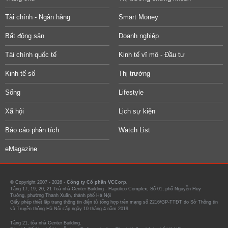
Tài chính - Ngân hàng
Smart Money
Bất động sản
Doanh nghiệp
Tài chính quốc tế
Kinh tế vĩ mô - Đầu tư
Kinh tế số
Thị trường
Sống
Lifestyle
Xã hội
Lịch sự kiện
Báo cáo phân tích
Watch List
eMagazine
© Copyright 2007 - 2026 -
Công ty Cổ phần VCCorp.
Tầng 17, 19, 20, 21 Toà nhà Center Building - Hapulico Complex, Số 01, phố Nguyễn Huy
Tưởng, phường Thanh Xuân, thành phố Hà Nội
Giấy phép thiết lập trang thông tin điện tử tổng hợp trên mạng số 2216/GP-TTĐT do Sở Thông tin
và Truyền thông Hà Nội cấp ngày 10 tháng 4 năm 2019.
Tầng 21, tòa nhà Center Building.