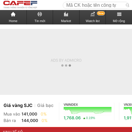
New
Home
Tin mới
Market
Watch list
Mở rộng
Giá vàng SJC
Giá bạc
VNINDEX
VN30
Mua vào
141,000
0%
1,768.06
1,91
0.19%
Bán ra
144,000
0%