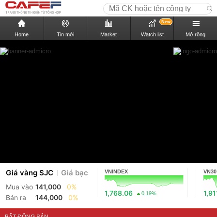
New
Home
Tin mới
Market
Watch list
Mở rộng
Giá vàng SJC
Giá bạc
VNINDEX
VN30
Mua vào
141,000
0%
1,768.06
1,91
0.19%
Bán ra
144,000
0%