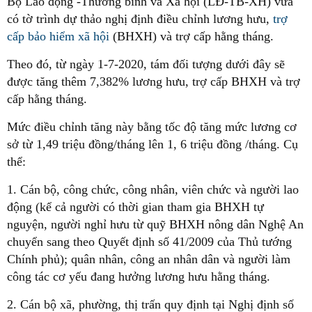
Bộ Lao động -Thương binh và Xã hội (LĐ-TB-XH) vừa
có tờ trình dự thảo nghị định điều chỉnh lương hưu,
trợ
cấp bảo hiểm xã hội
(BHXH) và trợ cấp hằng tháng.
Theo đó, từ ngày 1-7-2020, tám đối tượng dưới đây sẽ
được tăng thêm 7,382% lương hưu, trợ cấp BHXH và trợ
cấp hằng tháng.
Mức điều chỉnh tăng này bằng tốc độ tăng mức lương cơ
sở từ 1,49 triệu đồng/tháng lên 1, 6 triệu đồng /tháng. Cụ
thể:
1. Cán bộ, công chức, công nhân, viên chức và người lao
động (kể cả người có thời gian tham gia BHXH tự
nguyện, người nghỉ hưu từ quỹ BHXH nông dân Nghệ An
chuyển sang theo Quyết định số 41/2009 của Thủ tướng
Chính phủ); quân nhân, công an nhân dân và người làm
công tác cơ yếu đang hưởng lương hưu hằng tháng.
2. Cán bộ xã, phường, thị trấn quy định tại Nghị định số