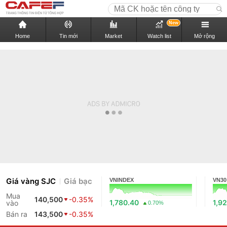
New
Home
Tin mới
Market
Watch list
Mở rộng
Giá vàng SJC
Giá bạc
VNINDEX
VN30
Mua
140,500
-0.35%
1,780.40
1,9
vào
0.70%
Bán ra
143,500
-0.35%