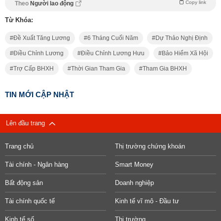
Copy link
Theo
Người lao động
Từ Khóa:
Đề Xuất Tăng Lương
6 Tháng Cuối Năm
Dự Thảo Nghị Định
Điều Chỉnh Lương
Điều Chỉnh Lương Hưu
Bảo Hiểm Xã Hội
Trợ Cấp BHXH
Thời Gian Tham Gia
Tham Gia BHXH
TIN MỚI CẬP NHẬT
Lên đầu trang
Trang chủ
Thị trường chứng khoán
Tài chính - Ngân hàng
Smart Money
Bất động sản
Doanh nghiệp
Tài chính quốc tế
Kinh tế vĩ mô - Đầu tư
Kinh tế số
Thị trường