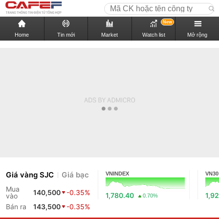
New
Home
Tin mới
Market
Watch list
Mở rộng
Giá vàng SJC
Giá bạc
VNINDEX
VN30
Mua
140,500
-0.35%
1,780.40
1,9
vào
0.70%
Bán ra
143,500
-0.35%