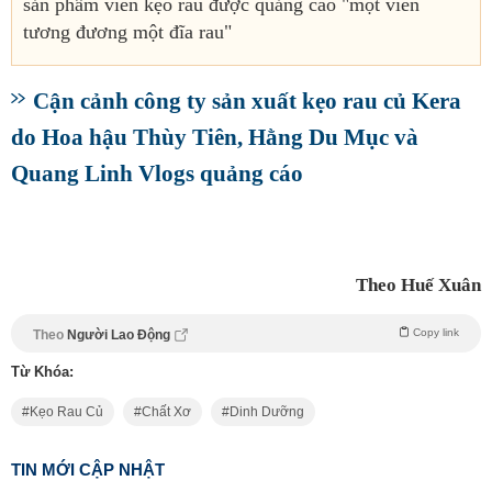
sản phẩm viên kẹo rau được quảng cáo "một viên
tương đương một đĩa rau"
Cận cảnh công ty sản xuất kẹo rau củ Kera
do Hoa hậu Thùy Tiên, Hằng Du Mục và
Quang Linh Vlogs quảng cáo
Theo Huế Xuân
Copy link
Theo
Người Lao Động
Từ Khóa:
Kẹo Rau Củ
Chất Xơ
Dinh Dưỡng
TIN MỚI CẬP NHẬT