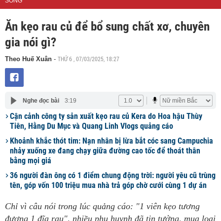
SỐNG
Ăn kẹo rau củ để bổ sung chất xơ, chuyên
gia nói gì?
THỨ 6 , 07/03/2025, 18:27
Theo Huế Xuân
-
Nghe đọc bài
3:19
Cận cảnh công ty sản xuất kẹo rau củ Kera do Hoa hậu Thùy
Tiên, Hằng Du Mục và Quang Linh Vlogs quảng cáo
Khoảnh khắc thót tim: Nạn nhân bị lừa bắt cóc sang Campuchia
nhảy xuống xe đang chạy giữa đường cao tốc để thoát thân
bằng mọi giá
36 người đàn ông có 1 điểm chung động trời: người yêu cũ trùng
tên, góp vốn 100 triệu mua nhà trả góp chờ cưới cùng 1 dự án
Chỉ vì câu nói trong lúc quảng cáo: "1 viên kẹo tương
đương 1 đĩa rau", nhiều phụ huynh đã tin tưởng, mua loại