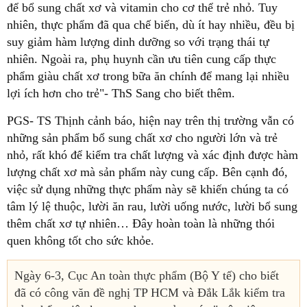
để bổ sung chất xơ và vitamin cho cơ thể trẻ nhỏ. Tuy
nhiên, thực phẩm đã qua chế biến, dù ít hay nhiều, đều bị
suy giảm hàm lượng dinh dưỡng so với trạng thái tự
nhiên. Ngoài ra, phụ huynh cần ưu tiên cung cấp thực
phẩm giàu chất xơ trong bữa ăn chính để mang lại nhiều
lợi ích hơn cho trẻ"- ThS Sang cho biết thêm.
PGS- TS Thịnh cảnh báo, hiện nay trên thị trường vẫn có
những sản phẩm bổ sung chất xơ cho người lớn và trẻ
nhỏ, rất khó để kiểm tra chất lượng và xác định được hàm
lượng chất xơ mà sản phẩm này cung cấp. Bên cạnh đó,
việc sử dụng những thực phẩm này sẽ khiến chúng ta có
tâm lý lệ thuộc, lười ăn rau, lười uống nước, lười bổ sung
thêm chất xơ tự nhiên… Đây hoàn toàn là những thói
quen không tốt cho sức khỏe.
Ngày 6-3, Cục An toàn thực phẩm (Bộ Y tế) cho biết
đã có công văn đề nghị TP HCM và Đắk Lắk kiểm tra