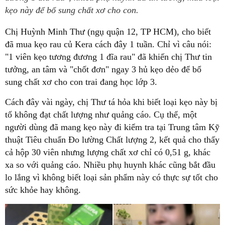
kẹo này để bổ sung chất xơ cho con.
Chị Huỳnh Minh Thư (ngụ quận 12, TP HCM), cho biết
đã mua kẹo rau củ Kera cách đây 1 tuần. Chỉ vì câu nói:
"1 viên kẹo tương đương 1 đĩa rau" đã khiến chị Thư tin
tưởng, an tâm và "chốt đơn" ngay 3 hủ kẹo dẻo để bổ
sung chất xơ cho con trai đang học lớp 3.
Cách đây vài ngày, chị Thư tá hỏa khi biết loại kẹo này bị
tố không đạt chất lượng như quảng cáo. Cụ thể, một
người dùng đã mang kẹo này đi kiểm tra tại Trung tâm Kỹ
thuật Tiêu chuẩn Đo lường Chất lượng 2, kết quả cho thấy
cả hộp 30 viên nhưng lượng chất xơ chỉ có 0,51 g, khác
xa so với quảng cáo. Nhiều phụ huynh khác cũng bắt đầu
lo lắng vì không biết loại sản phẩm này có thực sự tốt cho
sức khỏe hay không.