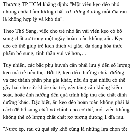
Thương TP HCM khẳng định: "Một viên kẹo dẻo nhỏ
nhưng chứa hàm lượng chất xơ tương đương một đĩa rau
là không hợp lý và khó tin".
Theo ThS Sang, việc cho trẻ nhỏ ăn vài viên kẹo có bổ
sung chất xơ trong một ngày hoàn toàn không xấu. Kẹo
dẻo có thể giúp trẻ kích thích vị giác, đa dạng hóa thực
phẩm bổ sung, tinh thần vui vẻ hơn,…
Tuy nhiên, các bậc phụ huynh cần phải lưu ý đến số lượng
kẹo mà trẻ tiêu thụ. Bởi lẽ, kẹo dẻo thường chứa đường
và các thành phần phụ gia khác, nếu ăn quá nhiều có thể
gây hại cho sức khỏe của trẻ, gây tăng cân không kiểm
soát, hoặc ảnh hưởng đến quá trình hấp thụ các chất dinh
dưỡng khác. Đặc biệt, ăn kẹo dẻo hoàn toàn không phải là
cách để bổ sung chất xơ chính cho cơ thể, một viên không
không thể có lượng chất chất xơ tương đương 1 đĩa rau.
"Nước ép, rau củ quả sấy khô cũng là những lựa chọn tốt