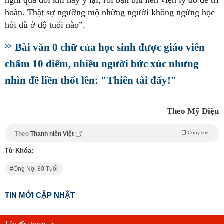
nghi quá đôi khi hay ỷ lại, rồi bận bịu nên viện lý do để trì
hoãn. Thật sự ngưỡng mộ những người không ngừng học
hỏi dù ở độ tuổi nào”.
Bài văn 0 chữ của học sinh được giáo viên
chấm 10 điểm, nhiều người bức xúc nhưng
nhìn đề liền thốt lên: "Thiên tài đấy!"
Theo Mỹ Diệu
Copy link
Theo
Thanh niên Việt
Từ Khóa:
Ông Nội 80 Tuổi
TIN MỚI CẬP NHẬT