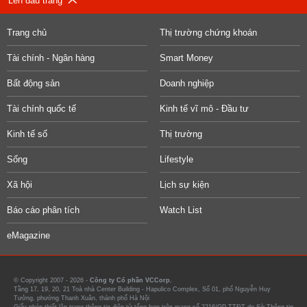
Lên đầu trang
Trang chủ
Thị trường chứng khoán
Tài chính - Ngân hàng
Smart Money
Bất động sản
Doanh nghiệp
Tài chính quốc tế
Kinh tế vĩ mô - Đầu tư
Kinh tế số
Thị trường
Sống
Lifestyle
Xã hội
Lịch sự kiện
Báo cáo phân tích
Watch List
eMagazine
© Copyright 2007 - 2026 -
Công ty Cổ phần VCCorp.
Tầng 17, 19, 20, 21 Toà nhà Center Building - Hapulico Complex, Số 01, phố Nguyễn Huy
Tưởng, phường Thanh Xuân, thành phố Hà Nội