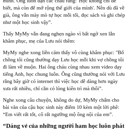
mình. Ông luôn dặn các cháu rằng: 'Học không chỉ để
biết, mà còn để mở rộng thế giới của mình'. Nên dù đã về
già, ông vẫn mày mò tự học mỗi tối, đọc sách và ghi chép
như một học sinh vậy”.
Thấy MyMy vẫn đang nghẹn ngào vì bất ngờ xen lẫn
khâm phục, mẹ của Lưu nói thêm:
MyMy nghe xong liền cảm thấy vô cùng khâm phục: "Bố
chồng tôi cũng thường dạy Lưu học mỗi khi vợ chồng tôi
đi làm về muộn. Hai ông cháu cùng nhau xem video dạy
tiếng Anh, học chung luôn. Ông cũng thường nói với Lưu
rằng bây giờ có internet thì việc học dễ dàng hơn ngày
xưa rất nhiều, chỉ cần có lòng kiên trì mà thôi”.
Nghe xong câu chuyện, không do dự, MyMy chấm cho
bài văn của cậu học sinh này điểm 10 kèm một lời phê:
“Em viết rất tốt, cô rất ngưỡng mộ ông nội của em”.
“Dáng vẻ của những người ham học luôn phát