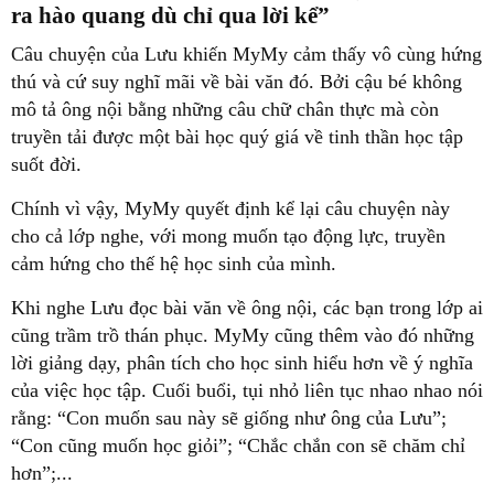
ra hào quang dù chỉ qua lời kể”
Câu chuyện của Lưu khiến MyMy cảm thấy vô cùng hứng
thú và cứ suy nghĩ mãi về bài văn đó. Bởi cậu bé không
mô tả ông nội bằng những câu chữ chân thực mà còn
truyền tải được một bài học quý giá về tinh thần học tập
suốt đời.
Chính vì vậy, MyMy quyết định kể lại câu chuyện này
cho cả lớp nghe, với mong muốn tạo động lực, truyền
cảm hứng cho thế hệ học sinh của mình.
Khi nghe Lưu đọc bài văn về ông nội, các bạn trong lớp ai
cũng trầm trồ thán phục. MyMy cũng thêm vào đó những
lời giảng dạy, phân tích cho học sinh hiểu hơn về ý nghĩa
của việc học tập. Cuối buổi, tụi nhỏ liên tục nhao nhao nói
rằng: “Con muốn sau này sẽ giống như ông của Lưu”;
“Con cũng muốn học giỏi”; “Chắc chắn con sẽ chăm chỉ
hơn”;...