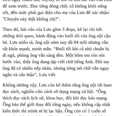
để xem trước. Đọc từng dòng chữ, cô không khỏi sửng
sốt, đến mức phải gọi điện cho mẹ của Lưu để xác nhận:
"Chuyện này thật không chị?".
Theo đó, bài văn của Lưu gồm 3 đoạn, kể lại chi tiết
những thói quen, hành động vào buổi tối của ông nội cậu
bé. Lưu miêu tả, ông nội năm nay đã 84 tuổi nhưng vẫn
rất khỏe mạnh, minh mẫn. “Buổi tối khi cả nhà chuẩn bị
đi ngủ, phòng ông vẫn sáng đèn. Một hôm em rón rén
bước vào, thấy ông đang tập viết chữ tiếng Anh. Đôi tay
ông đã có nhiều nếp nhăn, nhưng từng nét chữ vẫn ngay
ngắn và cẩn thận”, Lưu viết.
Không những vậy, Lưu còn kể thêm rằng ông nội rất ham
đọc sách, nghiên cứu cách sử dụng mạng xã hội. “Ông
thích đọc sách lịch sử, khoa học, đôi khi đọc báo mạng.
Ông bảo thế giới thay đổi từng ngày, nếu không cập nhật
kiến thức thì mình sẽ bị lạc hậu. Ông còn có 1 cuốn sổ