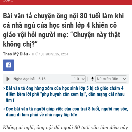
SỐNG
Bài văn tả chuyện ông nội 80 tuổi làm khi
cả nhà ngủ của học sinh lớp 4 khiến cô
giáo vội hỏi người mẹ: “Chuyện này thật
không chị?”
THỨ 7 , 01/03/2025, 12:54
Theo Mỹ Diệu
-
Nghe đọc bài
6:16
Bài văn tả ông hàng xóm của học sinh lớp 5 bị cô giáo chấm 4
điểm kèm lời phê "phụ huynh cần xem lại", dân mạng cãi nhau
ầm ĩ
Đọc bài văn tả người giúp việc của con trai 8 tuổi, người mẹ sốc,
đang đi làm phải về nhà ngay lập tức
Không ai nghĩ, ông nội đã ngoài 80 tuổi vẫn làm điều này