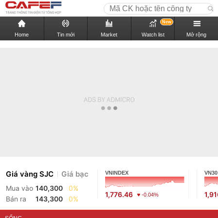
New
Home
Tin mới
Market
Watch list
Mở rộng
Giá vàng SJC
Giá bạc
VNINDEX
VN30
Mua vào
140,300
0%
1,776.46
1,9
-0.04%
Bán ra
143,300
0%