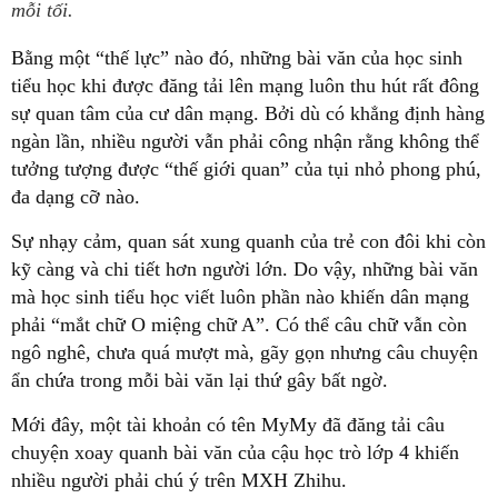
mỗi tối.
Bằng một “thế lực” nào đó, những bài văn của học sinh
tiểu học khi được đăng tải lên mạng luôn thu hút rất đông
sự quan tâm của cư dân mạng. Bởi dù có khẳng định hàng
ngàn lần, nhiều người vẫn phải công nhận rằng không thể
tưởng tượng được “thế giới quan” của tụi nhỏ phong phú,
đa dạng cỡ nào.
Sự nhạy cảm, quan sát xung quanh của trẻ con đôi khi còn
kỹ càng và chi tiết hơn người lớn. Do vậy, những bài văn
mà học sinh tiểu học viết luôn phần nào khiến dân mạng
phải “mắt chữ O miệng chữ A”. Có thể câu chữ vẫn còn
ngô nghê, chưa quá mượt mà, gãy gọn nhưng câu chuyện
ẩn chứa trong mỗi bài văn lại thứ gây bất ngờ.
Mới đây, một tài khoản có tên MyMy đã đăng tải câu
chuyện xoay quanh bài văn của cậu học trò lớp 4 khiến
nhiều người phải chú ý trên MXH Zhihu.