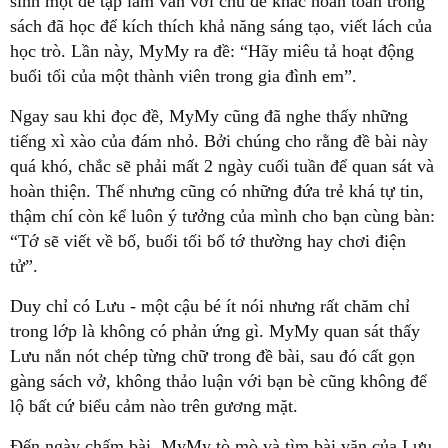
sinh một đề tập làm văn với chủ đề khác hoàn toàn trong
sách đã học để kích thích khả năng sáng tạo, viết lách của
học trò. Lần này, MyMy ra đề: “Hãy miêu tả hoạt động
buổi tối của một thành viên trong gia đình em”.
Ngay sau khi đọc đề, MyMy cũng đã nghe thấy những
tiếng xì xào của đám nhỏ. Bởi chúng cho rằng đề bài này
quá khó, chắc sẽ phải mất 2 ngày cuối tuần để quan sát và
hoàn thiện. Thế nhưng cũng có những đứa trẻ khá tự tin,
thậm chí còn kể luôn ý tưởng của mình cho bạn cùng bàn:
“Tớ sẽ viết về bố, buổi tối bố tớ thường hay chơi điện
tử”.
Duy chỉ có Lưu - một cậu bé ít nói nhưng rất chăm chỉ
trong lớp là không có phản ứng gì. MyMy quan sát thấy
Lưu nắn nót chép từng chữ trong đề bài, sau đó cất gọn
gàng sách vở, không thảo luận với bạn bè cũng không để
lộ bất cứ biểu cảm nào trên gương mặt.
Đến ngày chấm bài, MyMy tò mò và tìm bài văn của Lưu