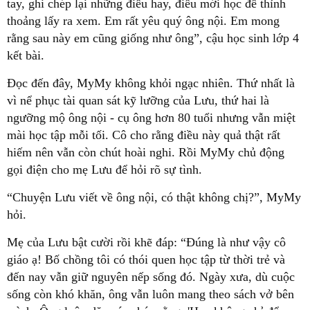
tay, ghi chép lại những điều hay, điều mới học để thỉnh
thoảng lấy ra xem. Em rất yêu quý ông nội. Em mong
rằng sau này em cũng giống như ông”, cậu học sinh lớp 4
kết bài.
Đọc đến đây, MyMy không khỏi ngạc nhiên. Thứ nhất là
vì nể phục tài quan sát kỹ lưỡng của Lưu, thứ hai là
ngưỡng mộ ông nội - cụ ông hơn 80 tuổi nhưng vẫn miệt
mài học tập mỗi tối. Cô cho rằng điều này quả thật rất
hiếm nên vẫn còn chút hoài nghi. Rồi MyMy chủ động
gọi điện cho mẹ Lưu để hỏi rõ sự tình.
“Chuyện Lưu viết về ông nội, có thật không chị?”, MyMy
hỏi.
Mẹ của Lưu bật cười rồi khẽ đáp: “Đúng là như vậy cô
giáo ạ! Bố chồng tôi có thói quen học tập từ thời trẻ và
đến nay vẫn giữ nguyên nếp sống đó. Ngày xưa, dù cuộc
sống còn khó khăn, ông vẫn luôn mang theo sách vở bên