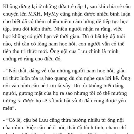
Không dừng lại ở những đứa trẻ cấp 1, sau khi chia sẻ câu
chuyện lên MXH, MyMy cũng nhận được nhiều bình luận
cho biết đã có thêm nhiều niềm cảm hứng để tiếp tục học
tập, trau dồi kiến thức. Nhiều người nhận ra rằng, việc
học không có giới hạn về thời gian. Dù ở bất kỳ độ tuổi
nào, chỉ cần có lòng ham học hỏi, con người vẫn có thể
tiếp thu tri thức mới. Ông nội của Lưu chính là minh
chứng rõ ràng cho điều đó.
- “Nói thật, dáng vẻ của những người ham học hỏi, giàu
tri thức luôn tỏa ra hào quang dù chỉ nghe qua lời kể. Ông
nội và chính cậu bé Lưu là vậy. Dù tôi không biết dáng
người, gương mặt của họ ra sao nhưng tôi có thể mường
tượng ra được họ sẽ rất nổi bật và đi đâu cũng được yêu
mến”.
- “Có lẽ, cậu bé Lưu cũng thừa hưởng nhiều từ ông nội
của mình. Việc cậu bé ít nói, thái độ bình tĩnh, chăm chỉ