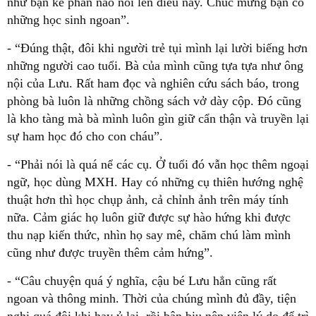
như bạn kể phần nào nói lên điều này. Chúc mừng bạn có
những học sinh ngoan”.
- “Đúng thật, đôi khi người trẻ tụi mình lại lười biếng hơn
những người cao tuổi. Bà của mình cũng tựa tựa như ông
nội của Lưu. Rất ham đọc và nghiên cứu sách báo, trong
phòng bà luôn là những chồng sách vở dày cộp. Đó cũng
là kho tàng mà bà mình luôn gìn giữ cẩn thận và truyền lại
sự ham học đó cho con cháu”.
- “Phải nói là quá nể các cụ. Ở tuổi đó vẫn học thêm ngoại
ngữ, học dùng MXH. Hay có những cụ thiên hướng nghệ
thuật hơn thì học chụp ảnh, cả chỉnh ảnh trên máy tính
nữa. Cảm giác họ luôn giữ được sự hào hứng khi được
thu nạp kiến thức, nhìn họ say mê, chăm chú làm mình
cũng như được truyền thêm cảm hứng”.
- “Câu chuyện quá ý nghĩa, cậu bé Lưu hẳn cũng rất
ngoan và thông minh. Thời của chúng mình đủ đầy, tiện