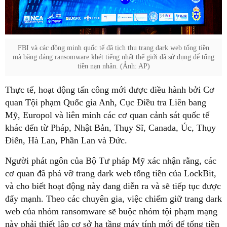
FBI và các đồng minh quốc tế đã tịch thu trang dark web tống tiền
mà băng đảng ransomware khét tiếng nhất thế giới đã sử dụng để tống
tiền nạn nhân. (Ảnh: AP)
Thực tế, hoạt động tấn công mới được điều hành bởi Cơ
quan Tội phạm Quốc gia Anh, Cục Điều tra Liên bang
Mỹ, Europol và liên minh các cơ quan cảnh sát quốc tế
khác đến từ Pháp, Nhật Bản, Thụy Sĩ, Canada, Úc, Thụy
Điển, Hà Lan, Phần Lan và Đức.
Người phát ngôn của Bộ Tư pháp Mỹ xác nhận rằng, các
cơ quan đã phá vỡ trang dark web tống tiền của LockBit,
và cho biết hoạt động này đang diễn ra và sẽ tiếp tục được
đẩy mạnh. Theo các chuyên gia, việc chiếm giữ trang dark
web của nhóm ransomware sẽ buộc nhóm tội phạm mạng
này phải thiết lập cơ sở hạ tầng máy tính mới để tống tiền