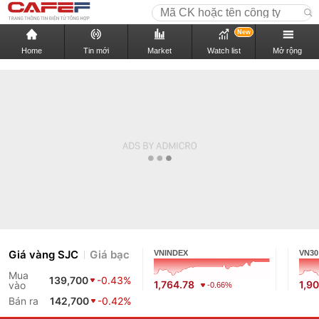
New
Home
Tin mới
Market
Watch list
Mở rộng
Giá vàng SJC
Giá bạc
VNINDEX
VN30
Mua
139,700
-0.43%
1,764.78
1,9
vào
-0.66%
Bán ra
142,700
-0.42%