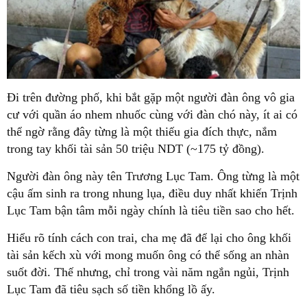
Đi trên đường phố, khi bắt gặp một người đàn ông vô gia
cư với quần áo nhem nhuốc cùng với đàn chó này, ít ai có
thể ngờ rằng đây từng là một thiếu gia đích thực, nắm
trong tay khối tài sản 50 triệu NDT (~175 tỷ đồng).
Người đàn ông này tên Trương Lục Tam. Ông từng là một
cậu ấm sinh ra trong nhung lụa, điều duy nhất khiến Trịnh
Lục Tam bận tâm mỗi ngày chính là tiêu tiền sao cho hết.
Hiểu rõ tính cách con trai, cha mẹ đã để lại cho ông khối
tài sản kếch xù với mong muốn ông có thể sống an nhàn
suốt đời. Thế nhưng, chỉ trong vài năm ngắn ngủi, Trịnh
Lục Tam đã tiêu sạch số tiền khổng lồ ấy.