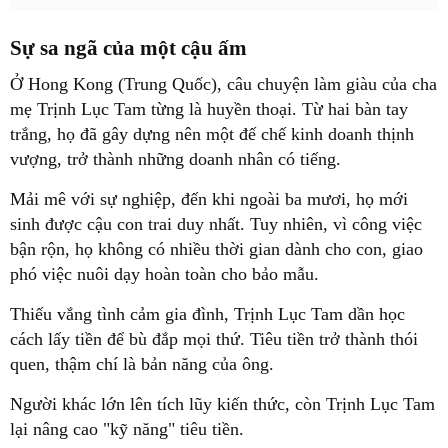
Sự sa ngã của một cậu ấm
Ở Hong Kong (Trung Quốc), câu chuyện làm giàu của cha
mẹ Trịnh Lục Tam từng là huyền thoại. Từ hai bàn tay
trắng, họ đã gây dựng nên một đế chế kinh doanh thịnh
vượng, trở thành những doanh nhân có tiếng.
Mải mê với sự nghiệp, đến khi ngoài ba mươi, họ mới
sinh được cậu con trai duy nhất. Tuy nhiên, vì công việc
bận rộn, họ không có nhiều thời gian dành cho con, giao
phó việc nuôi dạy hoàn toàn cho bảo mẫu.
Thiếu vắng tình cảm gia đình, Trịnh Lục Tam dần học
cách lấy tiền để bù đắp mọi thứ. Tiêu tiền trở thành thói
quen, thậm chí là bản năng của ông.
Người khác lớn lên tích lũy kiến thức, còn Trịnh Lục Tam
lại nâng cao "kỹ năng" tiêu tiền.