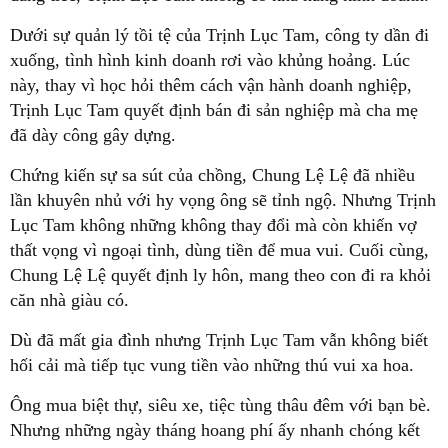
Dưới sự quản lý tồi tệ của Trịnh Lục Tam, công ty dần đi
xuống, tình hình kinh doanh rơi vào khủng hoảng. Lúc
này, thay vì học hỏi thêm cách vận hành doanh nghiệp,
Trịnh Lục Tam quyết định bán đi sản nghiệp mà cha mẹ
đã dày công gây dựng.
Chứng kiến sự sa sút của chồng, Chung Lệ Lệ đã nhiều
lần khuyên nhủ với hy vọng ông sẽ tỉnh ngộ. Nhưng Trịnh
Lục Tam không những không thay đổi mà còn khiến vợ
thất vọng vì ngoại tình, dùng tiền để mua vui. Cuối cùng,
Chung Lệ Lệ quyết định ly hôn, mang theo con đi ra khỏi
căn nhà giàu có.
Dù đã mất gia đình nhưng Trịnh Lục Tam vẫn không biết
hối cải mà tiếp tục vung tiền vào những thú vui xa hoa.
Ông mua biệt thự, siêu xe, tiệc tùng thâu đêm với bạn bè.
Nhưng những ngày tháng hoang phí ấy nhanh chóng kết