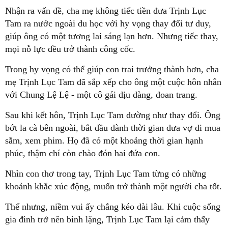
Nhận ra vấn đề, cha mẹ không tiếc tiền đưa Trịnh Lục
Tam ra nước ngoài du học với hy vọng thay đổi tư duy,
giúp ông có một tương lai sáng lạn hơn. Nhưng tiếc thay,
mọi nỗ lực đều trở thành công cốc.
Trong hy vọng có thể giúp con trai trưởng thành hơn, cha
mẹ Trịnh Lục Tam đã sắp xếp cho ông một cuộc hôn nhân
với Chung Lệ Lệ - một cô gái dịu dàng, đoan trang.
Sau khi kết hôn, Trịnh Lục Tam dường như thay đổi. Ông
bớt la cà bên ngoài, bắt đầu dành thời gian đưa vợ đi mua
sắm, xem phim. Họ đã có một khoảng thời gian hạnh
phúc, thậm chí còn chào đón hai đứa con.
Nhìn con thơ trong tay, Trịnh Lục Tam từng có những
khoảnh khắc xúc động, muốn trở thành một người cha tốt.
Thế nhưng, niềm vui ấy chẳng kéo dài lâu. Khi cuộc sống
gia đình trở nên bình lặng, Trịnh Lục Tam lại cảm thấy