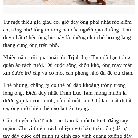
Từ một thiếu gia giàu có, giờ đây ông phải nhặt rác kiếm
ăn, sống nhờ lòng thương hại của người qua đường. Thứ
duy nhất ở bên ông lúc này là những chú chó hoang lang
thang cùng ông trên phố.
Nhiều năm trôi qua, mái tóc Trịnh Lục Tam đã bạc trắng,
quần áo rách rưới. Dù cuộc sống khốn khó, ông may mắn
xin được trợ cấp và có một căn phòng nhỏ đủ để trú chân.
Thế nhưng, chẳng gì có thể bù đắp khoảng trống trong
lòng ông. Điều duy nhất Trịnh Lục Tam mong muốn là
được gặp lại con mình, dù chỉ một lần. Chỉ khi mất đi tất
cả, ông mới hiểu thế nào là trân trọng.
Câu chuyện của Trịnh Lục Tam là một bi kịch đáng suy
ngẫm. Chỉ vì thiếu trách nhiệm với bản thân, ông đã tự
tay đẩy cuộc đời mình từ đỉnh cao vinh quang xuống đáy