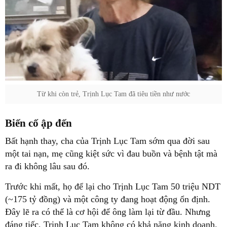
Từ khi còn trẻ, Trịnh Lục Tam đã tiêu tiền như nước
Biến cố ập đến
Bất hạnh thay, cha của Trịnh Lục Tam sớm qua đời sau
một tai nạn, mẹ cũng kiệt sức vì đau buồn và bệnh tật mà
ra đi không lâu sau đó.
Trước khi mất, họ để lại cho Trịnh Lục Tam 50 triệu NDT
(~175 tỷ đồng) và một công ty đang hoạt động ổn định.
Đây lẽ ra có thể là cơ hội để ông làm lại từ đầu. Nhưng
đáng tiếc, Trịnh Lục Tam không có khả năng kinh doanh.