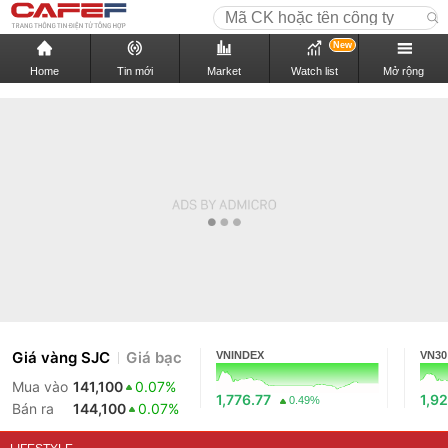
New
Home
Tin mới
Market
Watch list
Mở rộng
Giá vàng SJC
Giá bạc
VNINDEX
VN30
Mua vào
141,100
0.07%
1,776.77
1,92
0.49%
Bán ra
144,100
0.07%