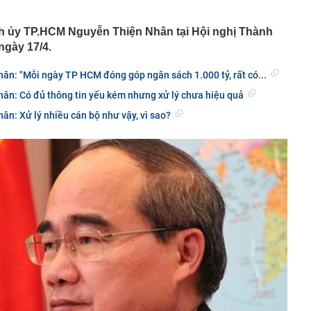
ế NSƯT Thành Lộc làm giám đốc: "Tôi nói thẳng"
nh ủy TP.HCM Nguyễn Thiện Nhân tại Hội nghị Thành
000 VNĐ bán được 1,78 triệu chiếc ở Hàn Quốc: Món quà
ngày 17/4.
hất Myeongdong đang nói ra điều mà ngành miễn thuế
nghe
ân: "Mỗi ngày TP HCM đóng góp ngân sách 1.000 tỷ, rất có...
 tỷ đồng bằng chiêu huy động tiền cho vay đáo hạn
ân: Có đủ thông tin yếu kém nhưng xử lý chưa hiệu quả
 báo hiệu phong thủy xấu
ân: Xử lý nhiều cán bộ như vậy, vì sao?
thuế và hải quan, Phó Thủ tướng yêu cầu: Không đẩy
‘đi vòng’
nhân viên quán bar Nguyễn Thanh Thiện SN 2004 và 2
ệp
' phá sản Dự án Khu công nghiệp Mỹ Trung
t lập siêu kỷ lục, xứng danh huyền thoại bóng đá Việt
o 3 con giáp dễ vượng lộc bất động sản trong tháng cô
đám showbiz ly thân gấp sau 15 ngày cưới