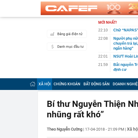
MỚI NHẤT!
22:10
Chữ “NAPAS” t
Bảng giá điện tử
22:08
Người phụ nữ 
chuyển trả lạ
Danh mục đầu tư
ngân hàng”
22:01
NSƯT Hoài Lin
21:59
Bắt nguyên Tr
định cư
21:59
Kênh TikTok ch
view: Vì sao 
XÃ HỘI
CHỨNG KHOÁN
BẤT ĐỘNG SẢN
DOANH NGHIỆ
21:52
Không phải Ng
nhân là quóc 
Bí thư Nguyễn Thiện Nh
21:51
Liên tiếp bạo
khai gì?
nhũng rất khó”
21:45
Mẹ đỡ đầu" củ
chính thương 
Xã hộ
Theo Nguyễn Cường
|
17-04-2018 - 21:09 PM
|
21:40
Vì sao ít nhà
21:39
Mua viên nén đ