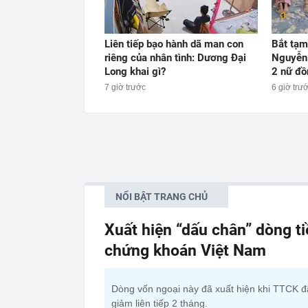
Liên tiếp bạo hành dã man con
Bắt tạm
riêng của nhân tình: Dương Đại
Nguyễn
Long khai gì?
2 nữ đồ
7 giờ trước
6 giờ trư
NỔI BẬT TRANG CHỦ
Xuất hiện “dấu chân” dòng t
chứng khoán Việt Nam
Dòng vốn ngoại này đã xuất hiện khi TTCK đ
giảm liên tiếp 2 tháng.