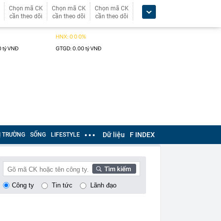
Chọn mã CK
Chọn mã CK
Chọn mã CK
cần theo dõi
cần theo dõi
cần theo dõi
Dữ liệu
F INDEX
Ị TRƯỜNG
SỐNG
LIFESTYLE
Công ty
Tin tức
Lãnh đạo