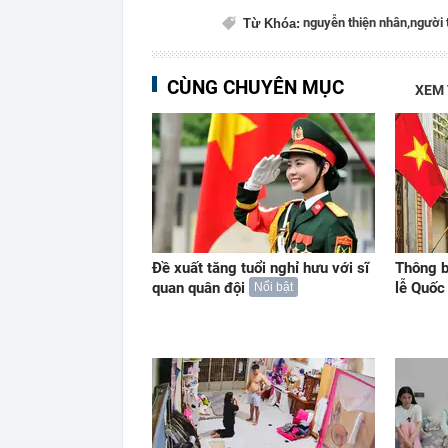
nguyễn thiện nhân,
người 
Từ Khóa:
CÙNG CHUYÊN MỤC
XEM
Đề xuất tăng tuổi nghỉ hưu với sĩ
Thông b
quan quân đội
lễ Quố
Nổi bật