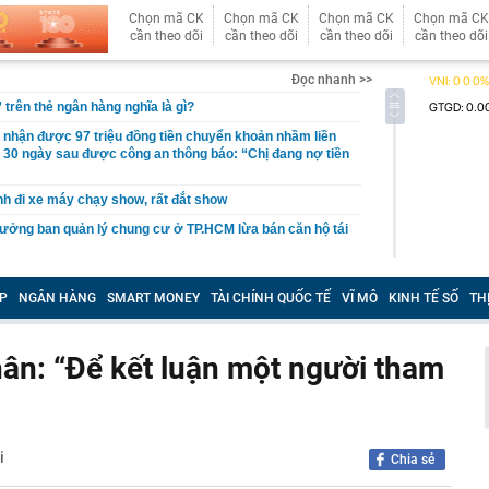
Chọn mã CK
Chọn mã CK
Chọn mã CK
Chọn mã CK
cần theo dõi
cần theo dõi
cần theo dõi
cần theo dõi
Đọc nhanh >>
rên thẻ ngân hàng nghĩa là gì?
nhận được 97 triệu đồng tiền chuyển khoản nhầm liền
i, 30 ngày sau được công an thông báo: “Chị đang nợ tiền
h đi xe máy chạy show, rất đắt show
ưởng ban quản lý chung cư ở TP.HCM lừa bán căn hộ tái
ỉ cách tự lấy bánh ở siêu thị, order mì cay… hút cả triệu
những chuyện tưởng ai cũng biết lại có sức hút?
P
NGÂN HÀNG
SMART MONEY
TÀI CHÍNH QUỐC TẾ
VĨ MÔ
KINH TẾ SỐ
TH
a hay Mỹ, "quán quân" sử dụng điện từ năng lượng hạt
gia nào?
ân: “Để kết luận một người tham
 hành dã man con riêng của nhân tình: Dương Đại Long
a giới makeup lao đao đổ nợ, mất quyền kiểm soát
hiệu của mình
i
 làm cửa chính và cửa sau thông thẳng với nhau?
Chia sẻ
ông y trôi nổi về dán nhãn 'lương y' để tiêu thụ