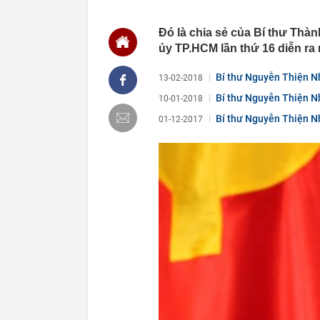
21:33
Người thay th
Đó là chia sẻ của Bí thư Thà
21:30
Chiếc túi 60.
ủy TP.HCM lần thứ 16 diễn ra 
lưu niệm rẻ n
không muốn 
Bí thư Nguyễn Thiện Nh
13-02-2018
21:29
Chiếm đoạt 14
Bí thư Nguyễn Thiện Nh
10-01-2018
21:29
4 vật vào nhà
Bí thư Nguyễn Thiện Nh
21:24
Làm việc với 
01-12-2017
doanh nghiệp 
21:23
Bắt tạm giam 
nữ đồng nghi
21:22
Rốt ráo 'thúc
21:17
Quang Hải thiế
Nam
21:12
Lời khuyên ch
hồn
21:11
Cặp đôi đình 