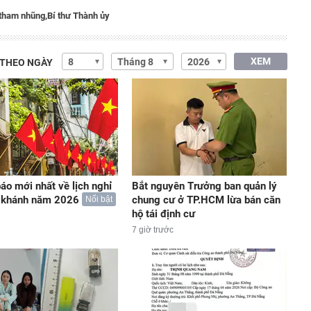
tham nhũng,
Bí thư Thành ủy
XEM
 THEO NGÀY
áo mới nhất về lịch nghỉ
Bắt nguyên Trưởng ban quản lý
c khánh năm 2026
chung cư ở TP.HCM lừa bán căn
Nổi bật
hộ tái định cư
7 giờ trước