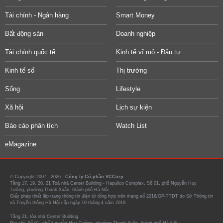
Tài chính - Ngân hàng
Smart Money
Bất động sản
Doanh nghiệp
Tài chính quốc tế
Kinh tế vĩ mô - Đầu tư
Kinh tế số
Thị trường
Sống
Lifestyle
Xã hội
Lịch sự kiện
Báo cáo phân tích
Watch List
eMagazine
© Copyright 2007 - 2026 -
Công ty Cổ phần VCCorp.
Tầng 17, 19, 20, 21 Toà nhà Center Building - Hapulico Complex, Số 01, phố Nguyễn Huy
Tưởng, phường Thanh Xuân, thành phố Hà Nội
Giấy phép thiết lập trang thông tin điện tử tổng hợp trên mạng số 2216/GP-TTĐT do Sở Thông tin
và Truyền thông Hà Nội cấp ngày 10 tháng 4 năm 2019.
Tầng 21, tòa nhà Center Building.