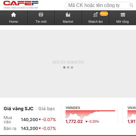
New
Home
Tin mới
Market
Watch list
Mở rộng
Giá vàng SJC
Giá bạc
VNINDEX
VN30
Mua
140,200
-0.07%
1,772.02
1,91
vào
-0.25%
Bán ra
143,200
-0.07%