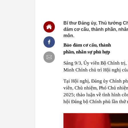
13:42
Digiworld phá
13:40
MIC chốt ngày
13:37
Mazda CX-5 xả 
Bí thư Đảng ủy, Thủ tướng Ch
xuống áp sát 
đảm cơ cấu, thành phần, nhâ
13:35
Grab lỗ 1,2 t
môn.
13:34
Từng công bố 
BĐS "khủng" n
Bảo đảm cơ cấu, thành
13:32
Một doanh ngh
phần, nhân sự phù hợp
nhà ở xã hội 
Sáng 9/3, Ủy viên Bộ Chính trị
13:32
Dấu hiệu phát 
Minh Chính chủ trì Hội nghị c
13:32
Nắng nóng và 
13:30
Căn nhà ở qu
Tại Hội nghị, Đảng ủy Chính ph
13:26
Danh sách 3.0
viên, Chủ nhiệm, Phó Chủ nhiệ
chóng nộp phạ
2025; thảo luận về tình hình côn
hội Đảng bộ Chính phủ lần thứ