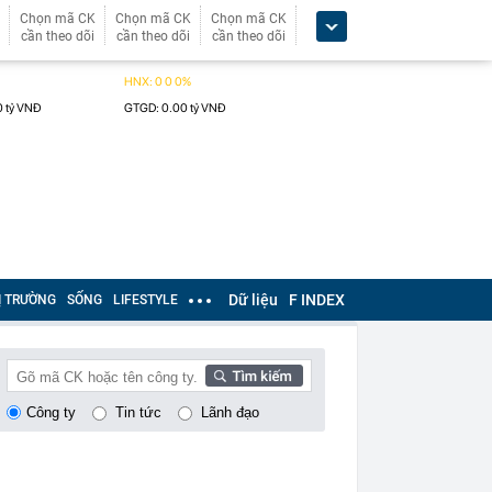
Chọn mã CK
Chọn mã CK
Chọn mã CK
cần theo dõi
cần theo dõi
cần theo dõi
Dữ liệu
F INDEX
Ị TRƯỜNG
SỐNG
LIFESTYLE
Công ty
Tin tức
Lãnh đạo