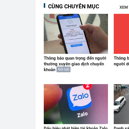
CÙNG CHUYÊN MỤC
XEM
Thông báo quan trọng đến người
Thông b
thường xuyên giao dịch chuyển
người 
khoản
Nổi bật
Dấu hiệu phát hiện tài khoản Zalo
Danh sá