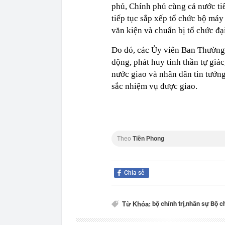
phủ, Chính phủ cùng cả nước ti
tiếp tục sắp xếp tổ chức bộ máy
văn kiện và chuẩn bị tổ chức đạ
Do đó, các Ủy viên Ban Thường 
động, phát huy tinh thần tự giá
nước giao và nhân dân tin tưởn
sắc nhiệm vụ được giao.
Theo
Tiền Phong
Chia sẻ
bộ chính trị,
nhân sự Bộ ch
Từ Khóa: