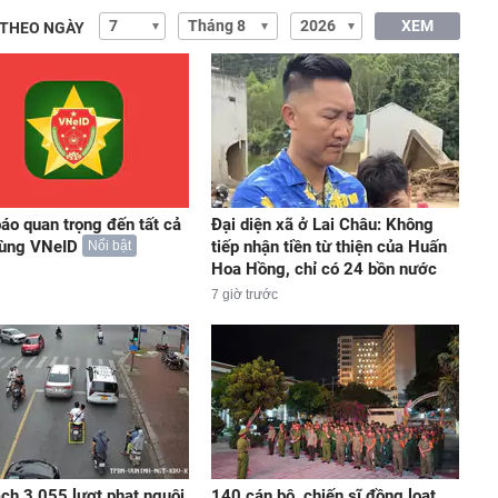
XEM
 THEO NGÀY
áo quan trọng đến tất cả
Đại diện xã ở Lai Châu: Không
dùng VNeID
tiếp nhận tiền từ thiện của Huấn
Nổi bật
Hoa Hồng, chỉ có 24 bồn nước
7 giờ trước
ch 3.055 lượt phạt nguội
140 cán bộ, chiến sĩ đồng loạt