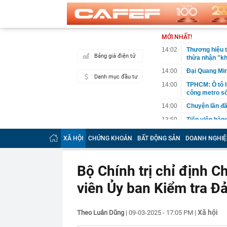
MỚI NHẤT!
14:02
Thương hiệu t
Bảng giá điện tử
thừa nhận "kh
14:00
Đại Quang Mi
Danh mục đầu tư
14:00
TPHCM: Ô tô 
công metro số
14:00
Chuyện lần đầ
13:50
Tiếp viên hàn
Thuê nhà ở TP
XÃ HỘI
CHỨNG KHOÁN
BẤT ĐỘNG SẢN
DOANH NGHIỆ
13:49
Đại diện xã ở
Hồng, chỉ có 
13:46
Công an cảnh 
Bộ Chính trị chỉ định 
13:43
Một thành vi
viên Ủy ban Kiểm tra Đ
13:42
"Một thành ph
biểu tượng, m
quay trở lại"
Xã hội
Theo Luân Dũng
|
09-03-2025 - 17:05 PM
|
13:42
VIX chốt ngày