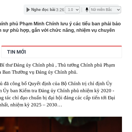
t hành 2,2 triệu cổ phiếu ESOP
3:26
Nghe đọc bài
 trả cổ tức bằng tiền mặt tỷ lệ 10%
kho giảm giá tới 107 triệu đồng tại đại lý, bản cao giá
ính phủ Phạm Minh Chính lưu ý các tiểu ban phải bảo
Toyota Yaris Cross
n sự phù hợp, gắn với chức năng, nhiệm vụ chuyên
ỷ USD khi làm ngân hàng số
phát triển gần 61.000 căn nhà ở xã hội, doanh nghiệp
hất thị trường đang triển khai đến đâu?
TIN MỚI
iệp được giao gần 1,2ha đất tại Long Biên để làm dự án
và thương mại
, Bí thư Đảng ủy Chính phủ , Thủ tướng Chính phủ Phạm
hiện tài khoản Zalo và Facebook đang bị theo dõi từ xa
ủa Ban Thường vụ Đảng ủy Chính phủ.
hạn hán làm lộ nhiều dấu tích dưới đáy sông ở châu Âu
ê của Vũ Khắc Tiệp
ủ đã công bố Quyết định của Bộ Chính trị chỉ định Ủy
55 lượt phạt nguội trong tháng 7, chủ phương tiện nhanh
m Ủy ban Kiểm tra Đảng ủy Chính phủ nhiệm kỳ 2020 -
t theo Nghị định 168
g tác chỉ đạo chuẩn bị đại hội đảng các cấp tiến tới Đại
 nhất, nhiệm kỳ 2025 – 2030…