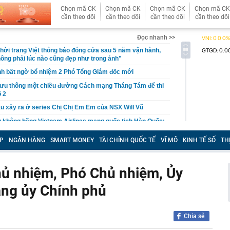
Chọn mã CK
Chọn mã CK
Chọn mã CK
Chọn mã CK
cần theo dõi
cần theo dõi
cần theo dõi
cần theo dõi
Đọc nhanh >>
hời trang Việt thông báo đóng cửa sau 5 năm vận hành,
ông phải lúc nào cũng đẹp như trong ảnh"
nh bất ngờ bổ nhiệm 2 Phó Tổng Giám đốc mới
lưu thông một chiều đường Cách mạng Tháng Tám để thi
 2
u xảy ra ở series Chị Chị Em Em của NSX Will Vũ
g không hãng Vietnam Airlines mang quốc tịch Hàn Quốc:
.HCM sống 1 mình, mê nhất là đi xe ôm công nghệ
P
NGÂN HÀNG
SMART MONEY
TÀI CHÍNH QUỐC TẾ
VĨ MÔ
KINH TẾ SỐ
TH
 Lai Châu: Không tiếp nhận tiền từ thiện của Huấn Hoa
24 bồn nước
báo tới tất cả người dân khi làm hộ chiếu online
Chủ nhiệm, Phó Chủ nhiệm, Ủy
ên HĐQT VPBankS xin từ nhiệm
ảng ủy Chính phủ
ố toàn cầu không chỉ được xây bằng những công trình
à còn bằng những trải nghiệm khiến du khách muốn
Chia sẻ
 phát hành hơn 122 triệu cổ phiếu trả cổ tức