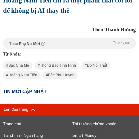
Hoàng Nam Tiến chỉ ra một phẩm chất cốt lõi
để không bị AI thay thế
Theo Thanh Hương
Copy link
Theo
Phụ Nữ Mới
Từ Khóa:
Bậc Cha Mẹ
Thông Báo Tình Hình
Đồ Nội Thất
Hoàng Nam Tiến
Bậc Phụ Huynh
TIN MỚI CẬP NHẬT
Lên đầu trang
Trang chủ
Thị trường chứng khoán
Tài chính - Ngân hàng
Smart Money