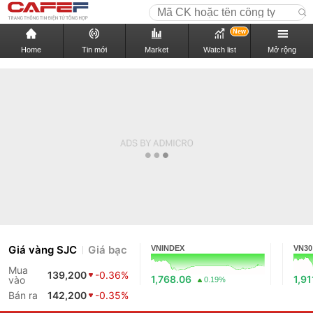
New
Home
Tin mới
Market
Watch list
Mở rộng
Giá vàng SJC
Giá bạc
VNINDEX
VN30
Mua
139,200
-0.36%
1,768.06
1,91
vào
0.19%
Bán ra
142,200
-0.35%