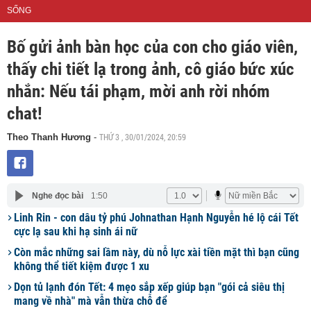
SỐNG
Bố gửi ảnh bàn học của con cho giáo viên,
thấy chi tiết lạ trong ảnh, cô giáo bức xúc
nhắn: Nếu tái phạm, mời anh rời nhóm
chat!
THỨ 3 , 30/01/2024, 20:59
Theo Thanh Hương
-
Nghe đọc bài
1:50
Linh Rin - con dâu tỷ phú Johnathan Hạnh Nguyễn hé lộ cái Tết
cực lạ sau khi hạ sinh ái nữ
Còn mắc những sai lầm này, dù nỗ lực xài tiền mặt thì bạn cũng
không thể tiết kiệm được 1 xu
Dọn tủ lạnh đón Tết: 4 mẹo sắp xếp giúp bạn "gói cả siêu thị
mang về nhà" mà vẫn thừa chỗ để