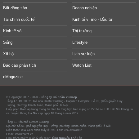
Bất động sản
Doanh nghiệp
Tài chính quốc tế
Kinh tế vĩ mô - Đầu tư
Kinh tế số
Thị trường
Sống
Lifestyle
Xã hội
Lịch sự kiện
Báo cáo phân tích
Watch List
eMagazine
© Copyright 2007 - 2026 -
Công ty Cổ phần VCCorp.
Tầng 17, 19, 20, 21 Toà nhà Center Building - Hapulico Complex, Số 01, phố Nguyễn Huy
Tưởng, phường Thanh Xuân, thành phố Hà Nội
Giấy phép thiết lập trang thông tin điện tử tổng hợp trên mạng số 2216/GP-TTĐT do Sở Thông tin
và Truyền thông Hà Nội cấp ngày 10 tháng 4 năm 2019.
Tầng 21, tòa nhà Center Building.
Địa chỉ: Số 01, phố Nguyễn Huy Tưởng, phường Thanh Xuân, thành phố Hà Nội
Điện thoại: 024 7309 5555 Máy lẻ 292. Fax: 024-39744082
Email: info@cafef.vn
Chịu trách nhiệm quản lý nội dung:
Ông Nguyễn Thế Tân