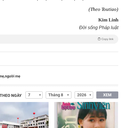
(Theo Toutiao)
Kim Linh
Đời sống Pháp luật
Copy link
mẹ,
người mẹ
XEM
 THEO NGÀY