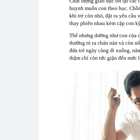
Chất lượng giáo dục tốt tại các
huynh muốn con theo học.‏ Chồng cô rất quan tâm đến việc học của con nên đã dạy kèm từ
khi trẻ còn nhỏ, đặt ra yêu cầu 
thay phiên nhau kèm cặp con kỹ
Thế nhưng dường như con của cặ
thường tỏ ra chán nản và còn nổ
đứa trẻ ngày càng đi xuống, nă
thậm chí còn tức giận đến mức l