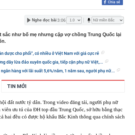
Chia sẻ
tỷ đồng trong phiên cuối tuần, tự doanh CTCK "xả" mã
t?
n ở Chernigovka, 5 lữ đoàn Kiev rút lui - Hàng trăm tên
3:06
Nghe đọc bài
 tới Ukraine sau tuyên bố từ ông Trump
hỉ để rang: Ăn sống được cho là bổ thận, nấu chín lại
ất sắc như bố mẹ nhưng cặp vợ chồng Trung Quốc lại
ốn.
i khiến "dân đào đường" thế giới thán phục với cỗ máy
 sở hữu hai công nghệ cực độc
ần dược cho phổi", có nhiều ở Việt Nam với giá cực rẻ
 tìm người tên Nguyễn Bá Hoàng Tùng SN 1994
g dây lừa đảo xuyên quốc gia, tiếp cận phụ nữ Việt,...
rút 1,5 tỷ đồng tiền mặt, cặp vợ chồng "lọt tầm ngắm" bị
ến tận nhà
 ngân hàng với lãi suất 5,6%/năm, 1 năm sau, người phụ nữ...
ọa dậy sóng ở châu Á, game thủ Việt Nam có “dính bão”?
eo biển Hormuz không đồng nghĩa khôi phục hiện trạng
TIN MỚI
ranh
26, hoàn thành kế hoạch cơ cấu lại vốn nhà nước tại
giai đoạn 2026-2030
hội đất nước tỷ dân. Trong video đăng tải, người phụ nữ
ộ trang sức kim cương 25 tỷ của bà Trương Mỹ Lan:
h viên ưu tú của ĐH top đầu Trung Quốc, sở hữu bằng thạc
ơn nhưng món đắt nhất giá 9,4 tỷ
, cả hai đều có được hộ khẩu Bắc Kinh thông qua chính sách