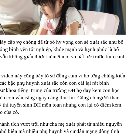
ờ đây cặp vợ chồng đã từ bỏ hy vọng con sẽ xuất sắc như bố
ống bình yên tốt nghiệp, khỏe mạnh và hạnh phúc là bố
vẫn không giấu được sự mệt mỏi và bất lực trước tình cảnh
video này cũng bày tỏ sự đồng cảm vì họ từng chứng kiến
ác bậc phụ huynh xuất sắc còn con cái lại rất bình
 sư khoa tiếng Trung của trường ĐH họ dạy kèm con học
ủa con vẫn càng ngày càng thụt lùi. Cũng có người than
 thi tuyển sinh ĐH môn toán nhưng con lại có điểm kém
o của cô.
thành tích vượt trội như cha mẹ xuất phát từ nhiều nguyên
phổ biến mà nhiều phụ huynh và cư dân mạng đồng tình