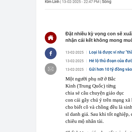
Sống
Kim Linh
|
13-02-2025 - 22:47 PM
|
20:32
Bán ròng 600 
nào mạnh nhấ
20:29
Cờ Nga kéo lê
lửa không thể
20:23
Hạt dẻ không c
giúp kiện tỳ
Đặt nhiều kỳ vọng con sẽ xu
nhận cái kết không mong mu
20:22
Trung Quốc lạ
chưa từng có,
Loại lá được ví như “th
13-02-2025
20:21
Công an truy
Hé lộ thủ đoạn của đườn
20:03
Ra ngân hàng 
13-02-2025
công an tìm đ
Gửi hơn 10 tỷ đồng vào
13-02-2025
20:01
Giá card đồ h
Một người phụ nữ ở Bắc
20:00
Iran: Mở lại 
Kinh (Trung Quốc) từng
trước chiến t
chia sẻ câu chuyện giáo dục
19:59
Trước 31/8/20
doanh nghiệp 
con cái gây chú ý trên mạng xã 
19:40
Đem đấu giá b
cho biết cô và chồng đều là sin
Mất hết hóa đ
sĩ danh giá. Sau khi tốt nghiệp
chiêu mộ nhân tài.