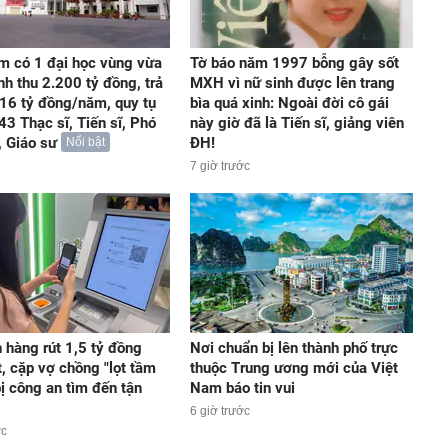
m có 1 đại học vùng vừa
Tờ báo năm 1997 bỗng gây sốt
nh thu 2.200 tỷ đồng, trả
MXH vì nữ sinh được lên trang
16 tỷ đồng/năm, quy tụ
bìa quá xinh: Ngoài đời cô gái
43 Thạc sĩ, Tiến sĩ, Phó
này giờ đã là Tiến sĩ, giảng viên
, Giáo sư
ĐH!
Nổi bật
7 giờ trước
 hàng rút 1,5 tỷ đồng
Nơi chuẩn bị lên thành phố trực
t, cặp vợ chồng "lọt tầm
thuộc Trung ương mới của Việt
ị công an tìm đến tận
Nam báo tin vui
6 giờ trước
ớc