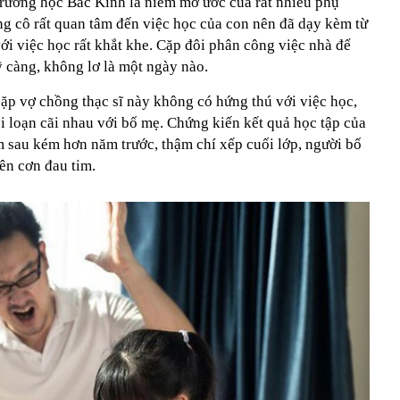
 trường học Bắc Kinh là niềm mơ ước của rất nhiều phụ
với việc học rất khắt khe. Cặp đôi phân công việc nhà để
 càng, không lơ là một ngày nào.
p vợ chồng thạc sĩ này không có hứng thú với việc học,
i loạn cãi nhau với bố mẹ. Chứng kiến kết quả học tập của
m sau kém hơn năm trước, thậm chí xếp cuối lớp, người bố
ên cơn đau tim.