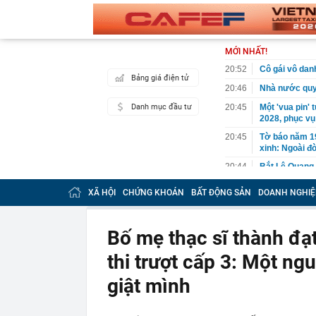
MỚI NHẤT!
20:52
Cô gái vô dan
Bảng giá điện tử
20:46
Nhà nước quyế
Danh mục đầu tư
20:45
Một 'vua pin' 
2028, phục vụ 
20:45
Tờ báo năm 19
xinh: Ngoài đờ
20:44
Bắt Lê Quang 
tang vật thu g
XÃ HỘI
CHỨNG KHOÁN
BẤT ĐỘNG SẢN
DOANH NGHIỆ
20:43
Ukraine tăng 
diễn ra ở một
20:38
Khi nào chạy 
Bố mẹ thạc sĩ thành đạ
20:38
Tập đoàn Mườ
thi trượt cấp 3: Một n
lớn
20:37
Doanh nghiệp b
giật mình
20:35
Mua nhà sớm, 
đúng nhưng c