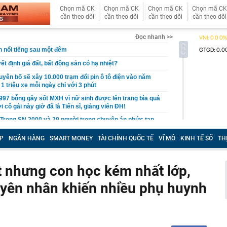
Chọn mã CK
Chọn mã CK
Chọn mã CK
Chọn mã CK
cần theo dõi
cần theo dõi
cần theo dõi
cần theo dõi
Đọc nhanh >>
h nổi tiếng sau một đêm
t định giá đất, bất động sản có hạ nhiệt?
tuyên bố sẽ xây 10.000 trạm đổi pin ô tô điện vào năm
1 triệu xe mỗi ngày chỉ với 3 phút
97 bỗng gây sốt MXH vì nữ sinh được lên trang bìa quá
i cô gái này giờ đã là Tiến sĩ, giảng viên ĐH!
Trọng SN 2000 và 29 người trong chuyên án phức tạp,
iữ đặc biệt lớn
P
NGÂN HÀNG
SMART MONEY
TÀI CHÍNH QUỐC TẾ
VĨ MÔ
KINH TẾ SỐ
TH
tốc, Nga không đứng yên: Cuộc đua ai nhanh hơn đang
 mặt trận khác
thử đường sắt gần 9.000 tỷ ở Phú Quốc?
t nhưng con học kém nhất lớp,
ng Thanh của ông Lê Thanh Thản vừa công bố thay đổi
guyên nhân khiến nhiều phụ huynh
ảo hiểm đầu tư cổ phiếu lãi, lỗ ra sao?
trả nợ nhanh, không tiêu cho bản thân: 5 điều tưởng
hưa chắc tốt