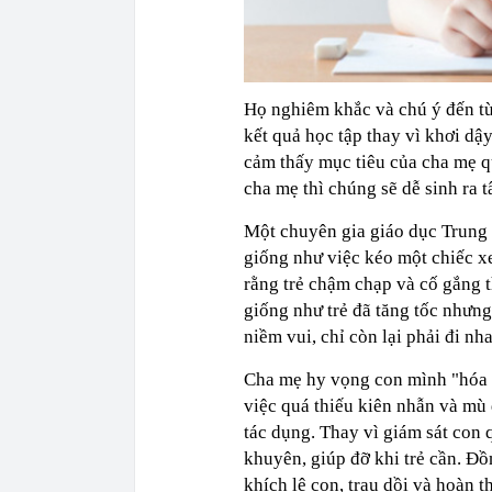
Họ nghiêm khắc và chú ý đến từ
kết quả học tập thay vì khơi dậy
cảm thấy mục tiêu của cha mẹ q
cha mẹ thì chúng sẽ dễ sinh ra t
Một chuyên gia giáo dục Trung 
giống như việc kéo một chiếc xe
rằng trẻ chậm chạp và cố gắng t
giống như trẻ đã tăng tốc nhưng
niềm vui, chỉ còn lại phải đi n
việc quá thiếu kiên nhẫn và mù
tác dụng. Thay vì giám sát con q
khuyên, giúp đỡ khi trẻ cần. Đ
khích lệ con, trau dồi và hoàn 