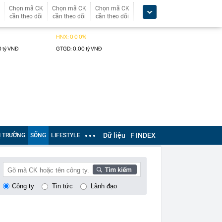
Chọn mã CK
Chọn mã CK
Chọn mã CK
cần theo dõi
cần theo dõi
cần theo dõi
Dữ liệu
F INDEX
Ị TRƯỜNG
SỐNG
LIFESTYLE
Công ty
Tin tức
Lãnh đạo