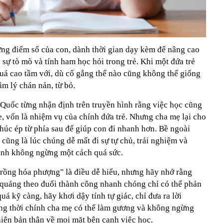
ng điểm số của con, dành thời gian dạy kèm để nâng cao
 sự tò mò và tính ham học hỏi trong trẻ. Khi một đứa trẻ
uá cao tầm với, dù cố gắng thế nào cũng không thể giống
âm lý chán nản, từ bỏ.
Quốc từng nhận định trên truyền hình rằng việc học cũng
, vốn là nhiệm vụ của chính đứa trẻ. Nhưng cha mẹ lại cho
húc ép từ phía sau để giúp con đi nhanh hơn. Bề ngoài
 cũng là lúc chúng dễ mất đi sự tự chủ, trải nghiệm và
hanh không ngừng một cách quá sức.
 quáng theo đuổi thành công nhanh chóng chỉ có thể phản
uá kỹ càng, hãy khơi dậy tính tự giác, chỉ đưa ra lời
ồng thời chính cha mẹ có thể làm gương và không ngừng
thiện bản thân về mọi mặt bên cạnh việc học.