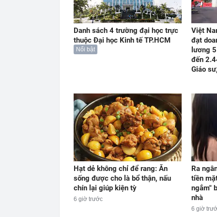
Danh sách 4 trường đại học trực
Việt Na
thuộc Đại học Kinh tế TP.HCM
đạt doa
lương 5
Nổi bật
đến 2.4
Giáo sư
Hạt dẻ không chỉ để rang: Ăn
Ra ngân
sống được cho là bổ thận, nấu
tiền mặ
chín lại giúp kiện tỳ
ngắm" b
nhà
6 giờ trước
6 giờ trư