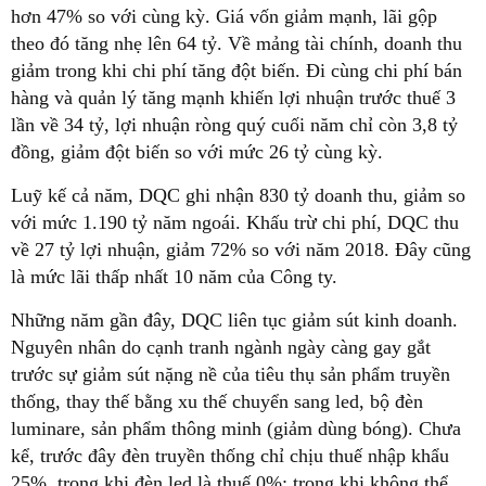
hơn 47% so với cùng kỳ. Giá vốn giảm mạnh, lãi gộp
theo đó tăng nhẹ lên 64 tỷ. Về mảng tài chính, doanh thu
giảm trong khi chi phí tăng đột biến. Đi cùng chi phí bán
hàng và quản lý tăng mạnh khiến lợi nhuận trước thuế 3
lần về 34 tỷ, lợi nhuận ròng quý cuối năm chỉ còn 3,8 tỷ
đồng, giảm đột biến so với mức 26 tỷ cùng kỳ.
Luỹ kế cả năm, DQC ghi nhận 830 tỷ doanh thu, giảm so
với mức 1.190 tỷ năm ngoái. Khấu trừ chi phí, DQC thu
về 27 tỷ lợi nhuận, giảm 72% so với năm 2018. Đây cũng
là mức lãi thấp nhất 10 năm của Công ty.
Những năm gần đây, DQC liên tục giảm sút kinh doanh.
Nguyên nhân do cạnh tranh ngành ngày càng gay gắt
trước sự giảm sút nặng nề của tiêu thụ sản phẩm truyền
thống, thay thế bằng xu thế chuyển sang led, bộ đèn
luminare, sản phẩm thông minh (giảm dùng bóng). Chưa
kể, trước đây đèn truyền thống chỉ chịu thuế nhập khẩu
25%, trong khi đèn led là thuế 0%; trong khi không thể