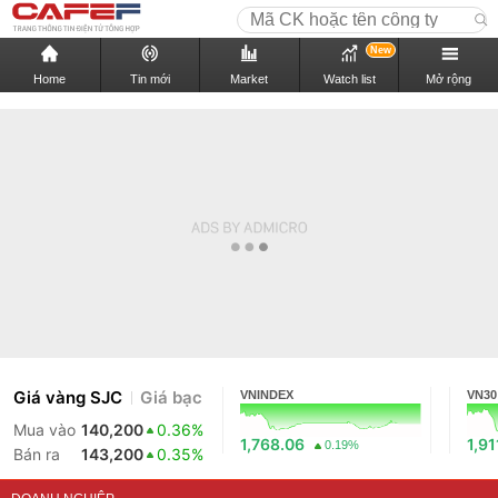
New
Home
Tin mới
Market
Watch list
Mở rộng
Giá vàng SJC
Giá bạc
VNINDEX
VN30
Mua vào
140,200
0.36%
1,768.06
1,91
0.19%
Bán ra
143,200
0.35%