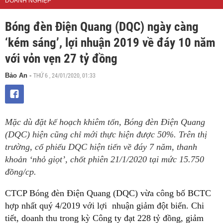
DOANH NGHIỆP
Bóng đèn Điện Quang (DQC) ngày càng
‘kém sáng’, lợi nhuận 2019 về đáy 10 năm
với vỏn vẹn 27 tỷ đồng
THỨ 6 , 24/01/2020, 01:33
Bảo An
-
Mặc dù đặt kế hoạch khiêm tốn, Bóng đèn Điện Quang
(DQC) hiện cũng chỉ mới thực hiện được 50%. Trên thị
trường, cổ phiếu DQC hiện tiến về đáy 7 năm, thanh
khoản ‘nhỏ giọt’, chốt phiên 21/1/2020 tại mức 15.750
đồng/cp.
CTCP Bóng đèn Điện Quang (DQC) vừa công bố BCTC
hợp nhất quý 4/2019 với lợi nhuận giảm đột biến. Chi
tiết, doanh thu trong kỳ Công ty đạt 228 tỷ đồng, giảm