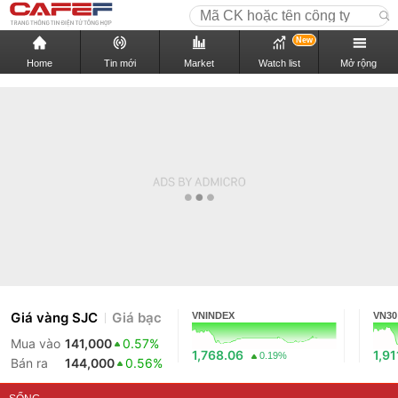
New
Home
Tin mới
Market
Watch list
Mở rộng
Giá vàng SJC
Giá bạc
VNINDEX
VN30
Mua vào
141,000
0.57%
1,768.06
1,91
0.19%
Bán ra
144,000
0.56%