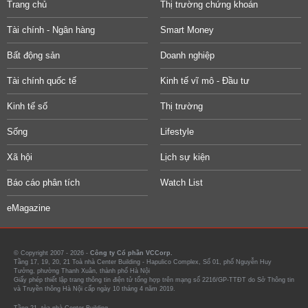
Trang chủ
Thị trường chứng khoán
Tài chính - Ngân hàng
Smart Money
Bất động sản
Doanh nghiệp
Tài chính quốc tế
Kinh tế vĩ mô - Đầu tư
Kinh tế số
Thị trường
Sống
Lifestyle
Xã hội
Lịch sự kiện
Báo cáo phân tích
Watch List
eMagazine
© Copyright 2007 - 2026 -
Công ty Cổ phần VCCorp.
Tầng 17, 19, 20, 21 Toà nhà Center Building - Hapulico Complex, Số 01, phố Nguyễn Huy
Tưởng, phường Thanh Xuân, thành phố Hà Nội
Giấy phép thiết lập trang thông tin điện tử tổng hợp trên mạng số 2216/GP-TTĐT do Sở Thông tin
và Truyền thông Hà Nội cấp ngày 10 tháng 4 năm 2019.