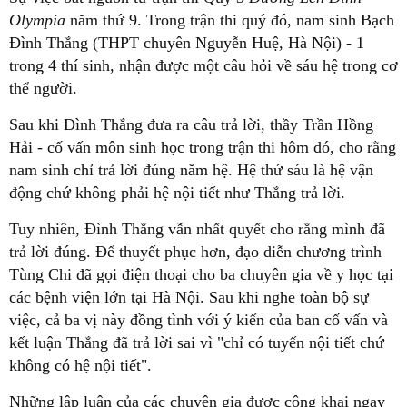
Olympia
năm thứ 9. Trong trận thi quý đó, nam sinh Bạch
Đình Thắng (THPT chuyên Nguyễn Huệ, Hà Nội) - 1
trong 4 thí sinh, nhận được một câu hỏi về sáu hệ trong cơ
thể người.
Sau khi Đình Thắng đưa ra câu trả lời, thầy Trần Hồng
Hải - cố vấn môn sinh học trong trận thi hôm đó, cho rằng
nam sinh chỉ trả lời đúng năm hệ. Hệ thứ sáu là hệ vận
động chứ không phải hệ nội tiết như Thắng trả lời.
Tuy nhiên, Đình Thắng vẫn nhất quyết cho rằng mình đã
trả lời đúng. Để thuyết phục hơn, đạo diễn chương trình
Tùng Chi đã gọi điện thoại cho ba chuyên gia về y học tại
các bệnh viện lớn tại Hà Nội. Sau khi nghe toàn bộ sự
việc, cả ba vị này đồng tình với ý kiến của ban cố vấn và
kết luận Thắng đã trả lời sai vì "chỉ có tuyến nội tiết chứ
không có hệ nội tiết".
Những lập luận của các chuyên gia được công khai ngay