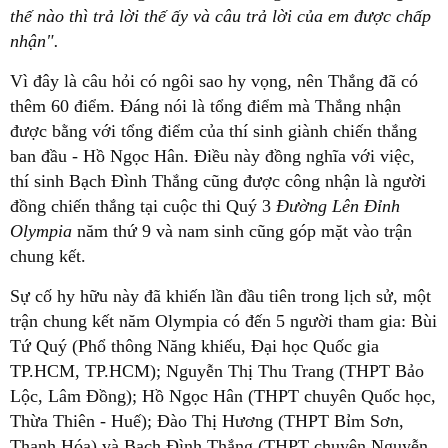
thế nào thì trả lời thế ấy và câu trả lời của em được chấp
nhận".
Vì đây là câu hỏi có ngôi sao hy vọng, nên Thắng đã có
thêm 60 điểm. Đáng nói là tổng điểm mà Thắng nhận
được bằng với tổng điểm của thí sinh giành chiến thắng
ban đầu - Hồ Ngọc Hân. Điều này đồng nghĩa với việc,
thí sinh Bạch Đình Thắng cũng được công nhận là người
đồng chiến thắng tại cuộc thi Quý 3
Đường Lên Đỉnh
Olympia
năm thứ 9 và nam sinh cũng góp mặt vào trận
chung kết.
Sự cố hy hữu này đã khiến lần đầu tiên trong lịch sử, một
trận chung kết năm Olympia có đến 5 người tham gia: Bùi
Tứ Quý (Phổ thông Năng khiếu, Đại học Quốc gia
TP.HCM, TP.HCM); Nguyễn Thị Thu Trang (THPT Bảo
Lộc, Lâm Đồng); Hồ Ngọc Hân (THPT chuyên Quốc học,
Thừa Thiên - Huế); Đào Thị Hương (THPT Bỉm Sơn,
Thanh Hóa) và Bạch Đình Thắng (THPT chuyên Nguyễn