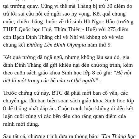
tại trường quay. Cũng vì thế mà Thắng bị trừ 30 điểm do
trả lời sai câu hỏi có ngôi sao hy vọng. Kết quả chung
cuộc, chiến thắng thuộc về thí sinh Hồ Ngọc Hân (trường
THPT Quốc học Huế, Thừa Thiên - Huế) với 275 điểm
còn Bạch Đình Thắng chỉ về Nhì và không có vé vào
chung kết
Đường Lên Đỉnh Olympia
năm thứ 9.
Kết quả tưởng đã ngã ngũ, nhưng không lâu sau đó, gia
đình Đình Thắng đã gửi khiếu nại đến chương trình, kèm
theo cuốn sách giáo khoa Sinh học lớp 8 có ghi:
"Hệ nội
tiết là một trong các hệ của cơ thể người" .
Trước chứng cứ này, BTC đã phải mời ban cố vấn, các
chuyên gia lẫn ban biên soạn sách giáo khoa Sinh học lớp
8 để thống nhất đáp án. Cuộc tranh luận không đi đến kết
luận cuối cùng vì các bên đều cho rằng quan điểm của
mình mới đúng.
Sau tất cả, chương trình đưa ra thông báo:
"Em Thắng học