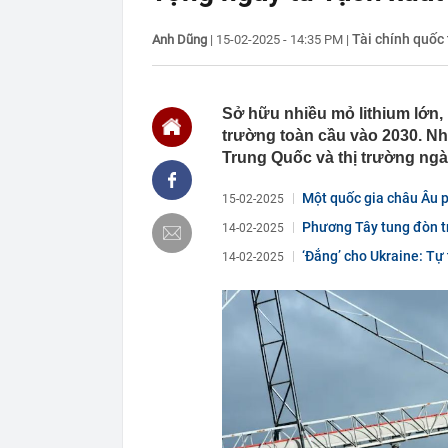
00:01
VNPT nắm giữ 
Viettel Global
Tài chính quốc 
Anh Dũng
|
15-02-2025 - 14:35 PM
|
00:01
Nắm trong ta
MWG chỉ nga
00:01
Khám xét ngôi
5 thỏi vàng gi
Sở hữu nhiều mỏ lithium lớn,
23:28
4 dấu hiệu nh
trường toàn cầu vào 2030. Nh
Trung Quốc và thị trường ngà
23:12
Quốc gia có l
vượt Hàn Quốc
Một quốc gia châu Âu p
15-02-2025
23:01
Người bán trá
nghề lại kiểm 
Phương Tây tung đòn tr
14-02-2025
23:00
Tiếp viên tàu
‘Đắng’ cho Ukraine: Tự
14-02-2025
sao nhiều hơn
22:34
Cụ bà 70 tuổi
biết bí quyết
22:34
Ngôi nhà chứ
22:31
Giá vàng vượt
22:30
Một doanh ngh
22:08
Lời khuyên ch