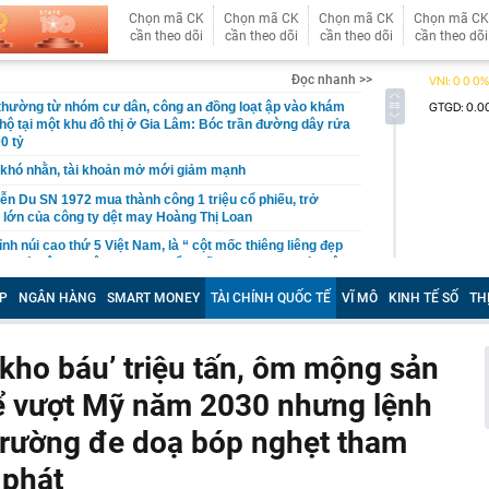
Chọn mã CK
Chọn mã CK
Chọn mã CK
Chọn mã CK
cần theo dõi
cần theo dõi
cần theo dõi
cần theo dõi
Đọc nhanh >>
 thường từ nhóm cư dân, công an đồng loạt ập vào khám
 hộ tại một khu đô thị ở Gia Lâm: Bóc trần đường dây rửa
0 tỷ
khó nhằn, tài khoản mở mới giảm mạnh
ễn Du SN 1972 mua thành công 1 triệu cổ phiếu, trở
 lớn của công ty dệt may Hoàng Thị Loan
đỉnh núi cao thứ 5 Việt Nam, là “ cột mốc thiêng liêng đẹp
ng” ở độ cao trên 3.000m, điểm đến "trong mơ" của dân
P
NGÂN HÀNG
SMART MONEY
TÀI CHÍNH QUỐC TẾ
VĨ MÔ
KINH TẾ SỐ
TH
 hệ thống y khoa tư nhân sở hữu 14 bệnh viện, 2.900
vừa được vinh danh "Hệ thống Y khoa tốt nhất Việt Nam
kho báu’ triệu tấn, ôm mộng sản
hoán bị HoSE cắt margin trong tháng 8
ể vượt Mỹ năm 2030 nhưng lệnh
iệp Việt thu hơn 1 tỷ USD ở nước ngoài trong nửa đầu
i nhuận tăng hơn 120%
ị trường đe doạ bóp nghẹt tham
Vietcap dự phóng VN-Index có thể chạm mốc 1.885 điểm
áng 8
 phát