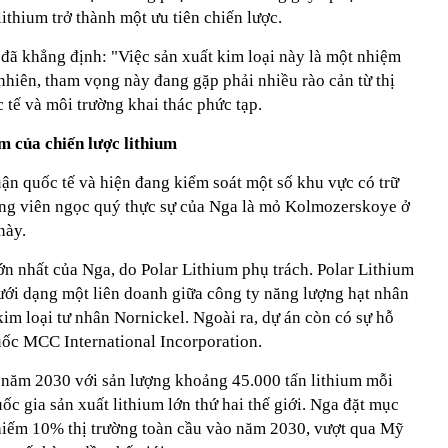
lithium trở thành một ưu tiên chiến lược.
đã khẳng định: "Việc sản xuất kim loại này là một nhiệm
nhiên, tham vọng này đang gặp phải nhiều rào cản từ thị
c tế và môi trường khai thác phức tạp.
âm của chiến lược
lithium
ận quốc tế và hiện đang kiểm soát một số khu vực có trữ
ưng viên ngọc quý thực sự của Nga là mỏ Kolmozerskoye ở
này.
lớn nhất của Nga, do Polar Lithium phụ trách. Polar Lithium
ới dạng một liên doanh giữa công ty năng lượng hạt nhân
im loại tư nhân Nornickel. Ngoài ra, dự án còn có sự hỗ
uốc MCC International Incorporation.
 năm 2030 với sản lượng khoảng 45.000 tấn lithium mỗi
ốc gia sản xuất lithium lớn thứ hai thế giới. Nga đặt mục
 chiếm 10% thị trường toàn cầu vào năm 2030, vượt qua Mỹ