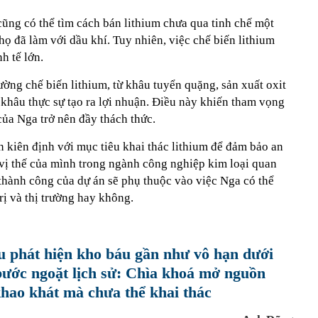
cũng có thể tìm cách bán lithium chưa qua tinh chế một
họ đã làm với dầu khí. Tuy nhiên, việc chế biến lithium
nh tế lớn.
rường chế biến lithium, từ khâu tuyển quặng, sản xuất oxit
 khâu thực sự tạo ra lợi nhuận. Điều này khiến tham vọng
của Nga trở nên đầy thách thức.
 kiên định với mục tiêu khai thác lithium để đảm bảo an
vị thế của mình trong ngành công nghiệp kim loại quan
thành công của dự án sẽ phụ thuộc vào việc Nga có thể
rị và thị trường hay không.
u phát hiện kho báu gần như vô hạn dưới
 bước ngoặt lịch sử: Chìa khoá mở nguồn
khao khát mà chưa thể khai thác