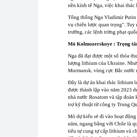
nền kinh tế Nga, việc khai thác 
Tổng thống Nga Vladimir Putin 
vụ chiến lược quan trọng". Tuy 
trường, các lệnh trừng phạt quố
Mỏ
Kolmozerskoye
: Trọng t
Nga đã đạt được một số thỏa thu
lượng lithium của Ukraine. Nh
Murmansk, vùng cực Bắc nước 
Đây là dự án khai thác lithium 
được thành lập vào năm 2023 dư
nhà nước Rosatom và tập đoàn k
trợ kỹ thuật từ công ty Trung Q
Mỏ dự kiến sẽ đi vào hoạt động
năm, ngang bằng với Chile là qu
tiêu tự cung tự cấp lithium và