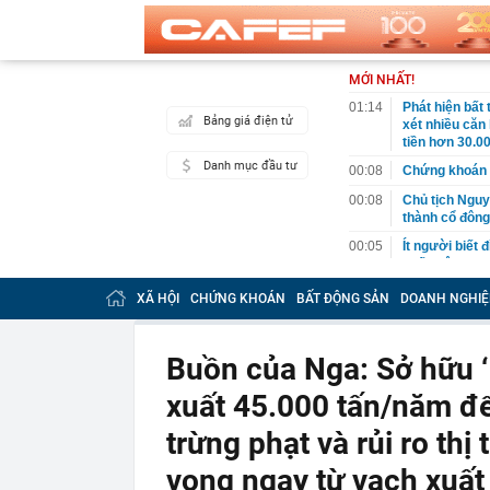
MỚI NHẤT!
01:14
Phát hiện bất
Bảng giá điện tử
xét nhiều căn
tiền hơn 30.00
Danh mục đầu tư
00:08
Chứng khoán 
00:08
Chủ tịch Nguy
thành cổ đông
00:05
Ít người biết 
nhất biên cươ
trekking
XÃ HỘI
CHỨNG KHOÁN
BẤT ĐỘNG SẢN
DOANH NGHIỆ
00:05
Việt Nam có 1
giường bệnh, 
2026"
Buồn của Nga: Sở hữu ‘
00:05
56 mã chứng k
xuất 45.000 tấn/năm đ
00:03
Một doanh ngh
năm 2026, lợ
trừng phạt và rủi ro th
00:03
Chứng khoán 
ngay trong th
vọng ngay từ vạch xuất