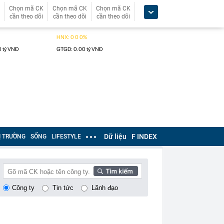
Chọn mã CK
Chọn mã CK
Chọn mã CK
cần theo dõi
cần theo dõi
cần theo dõi
Dữ liệu
F INDEX
Ị TRƯỜNG
SỐNG
LIFESTYLE
Công ty
Tin tức
Lãnh đạo