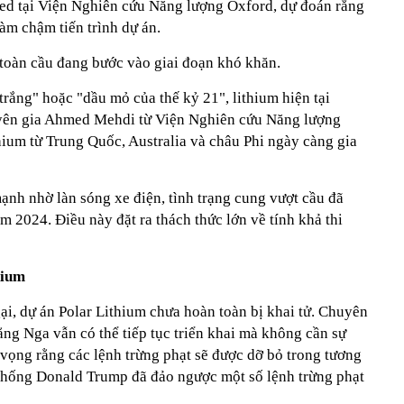
ed tại Viện Nghiên cứu Năng lượng Oxford, dự đoán rằng
làm chậm tiến trình dự án.
 toàn cầu đang bước vào giai đoạn khó khăn.
rắng" hoặc "dầu mỏ của thế kỷ 21", lithium hiện tại
yên gia Ahmed Mehdi từ Viện Nghiên cứu Năng lượng
hium từ Trung Quốc, Australia và châu Phi ngày càng gia
mạnh nhờ làn sóng xe điện, tình trạng cung vượt cầu đã
m 2024. Điều này đặt ra thách thức lớn về tính khả thi
hium
ại, dự án Polar Lithium chưa hoàn toàn bị khai tử. Chuyên
ng Nga vẫn có thể tiếp tục triển khai mà không cần sự
 vọng rằng các lệnh trừng phạt sẽ được dỡ bỏ trong tương
 thống Donald Trump đã đảo ngược một số lệnh trừng phạt