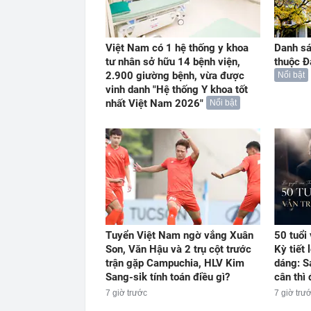
Việt Nam có 1 hệ thống y khoa
Danh sá
tư nhân sở hữu 14 bệnh viện,
thuộc Đ
2.900 giường bệnh, vừa được
Nổi bật
vinh danh "Hệ thống Y khoa tốt
nhất Việt Nam 2026"
Nổi bật
Tuyển Việt Nam ngờ vắng Xuân
50 tuổi 
Son, Văn Hậu và 2 trụ cột trước
Kỳ tiết 
trận gặp Campuchia, HLV Kim
dáng: S
Sang-sik tính toán điều gì?
cân thì
7 giờ trước
7 giờ trư