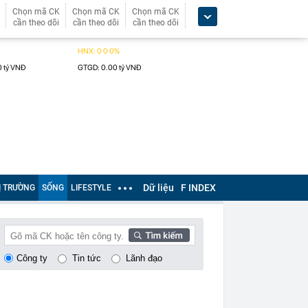
Chọn mã CK
Chọn mã CK
Chọn mã CK
cần theo dõi
cần theo dõi
cần theo dõi
Dữ liệu
F INDEX
Ị TRƯỜNG
SỐNG
LIFESTYLE
Công ty
Tin tức
Lãnh đạo