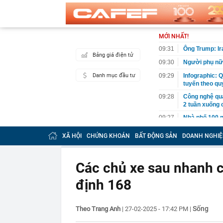
MỚI NHẤT!
09:31
Ông Trump: I
Bảng giá điện tử
09:30
Người phụ nữ 
Danh mục đầu tư
09:29
Infographic: Q
tuyến theo qu
09:28
Công nghệ qu
2 tuần xuống c
09:27
Nhà phố 100 m
09:20
Tuyển Việt Na
XÃ HỘI
CHỨNG KHOÁN
BẤT ĐỘNG SẢN
DOANH NGHIỆ
gặp Campuchia
09:18
Khung cảnh gi
tụ tập như "đi
Các chủ xe sau nhanh 
09:16
Dây chuyền lắp
định 168
kèm mất tới 9
09:13
Công bố dồn d
mốc sản xuất 
Sống
Theo Trang Anh
|
27-02-2025 - 17:42 PM
|
09:12
Du khách Ấn Độ
vì trả tiền cuố