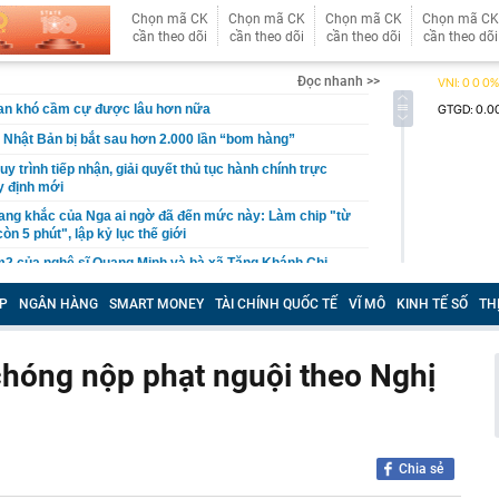
Chọn mã CK
Chọn mã CK
Chọn mã CK
Chọn mã CK
cần theo dõi
cần theo dõi
cần theo dõi
cần theo dõi
Đọc nhanh >>
ran khó cầm cự được lâu hơn nữa
Nhật Bản bị bắt sau hơn 2.000 lần “bom hàng”
uy trình tiếp nhận, giải quyết thủ tục hành chính trực
y định mới
ang khắc của Nga ai ngờ đã đến mức này: Làm chip "từ
òn 5 phút", lập kỷ lục thế giới
2 của nghệ sĩ Quang Minh và bà xã Tăng Khánh Chi
m ngờ vắng Xuân Son, Văn Hậu và 2 trụ cột trước trận
P
NGÂN HÀNG
SMART MONEY
TÀI CHÍNH QUỐC TẾ
VĨ MÔ
KINH TẾ SỐ
TH
, HLV Kim Sang-sik tính toán điều gì?
ật mình trước nhà Huấn Hoa Hồng: TikToker, Youtuber
 bão"!
chóng nộp phạt nguội theo Nghị
 ghép xe chỉ mất 5 phút, nhưng chuẩn bị hệ sinh thái đi
 tháng: Nước đi đáng sợ của xe tải điện Trung Quốc
ập 6 bằng sáng chế mới: Gã khổng lồ xe điện ấn định
loại pin cho phép sạc 1 lần đi từ Hà Nội đến TP.HCM
Chia sẻ
 lên tiếng vụ đi taxi ở Việt Nam chỉ cảm ơn tài xế thay
c xe