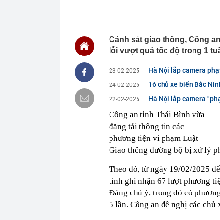
09:12
50 tuổi vẫn tr
Sau tuổi 40, 
09:10
Vụ sập mái Nh
Cảnh sát giao thông, Công an
dựng chỉ loạt t
lỗi vượt quá tốc độ trong 1 tu
09:10
Đặc khu lớn n
quy mô hàng đ
Hà Nội lắp camera phạt
23-02-2025
09:10
Cảnh giác thủ
16 chủ xe biển Bắc Nin
24-02-2025
09:09
Tuyến đường "
Nội sắp đón c
Hà Nội lắp camera "phạ
22-02-2025
09:08
Chủ tịch Fed p
Công an tỉnh Thái Bình vừa
09:06
Ông Nguyễn L
đăng tải thông tin các
09:04
Miền Bắc mưa
phương tiện vi phạm Luật
09:00
Phú Thọ: Hơn 
Giao thông đường bộ bị xử lý p
camera giám s
Theo đó, từ ngày 19/02/2025 đế
09:00
Tâm lý thực s
tỉnh ghi nhận 67 lượt phương ti
Đáng chú ý, trong đó có phương
5 lần. Công an đề nghị các chủ 