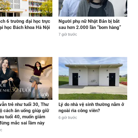
ch 6 trường đại học trực
Người phụ nữ Nhật Bản bị bắt
ại học Bách khoa Hà Nội
sau hơn 2.000 lần “bom hàng”
7 giờ trước
vẫn trẻ như tuổi 30, Thư
Lý do nhà vệ sinh thường nằm ở
lộ cách ăn uống giúp giữ
ngoài rìa công viên?
au tuổi 40, muốn giảm
6 giờ trước
 đừng mắc sai lầm này
ớc