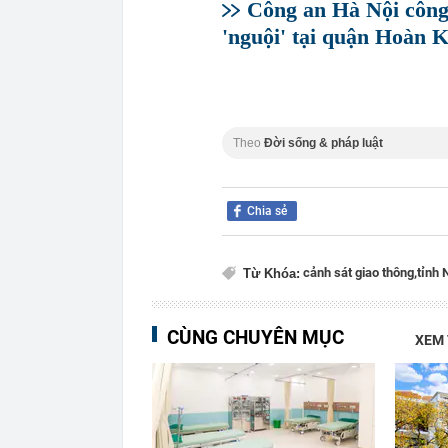
Công an Hà Nội công 
'nguội' tại quận Hoàn 
Theo
Đời sống & pháp luật
Chia sẻ
cảnh sát giao thông,
tỉnh 
Từ Khóa:
CÙNG CHUYÊN MỤC
XEM