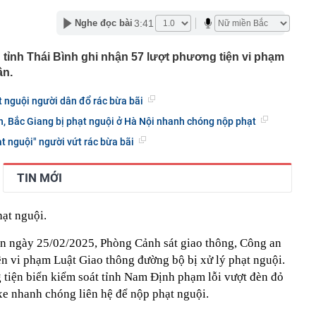
ẻ như tuổi 30, Thư Kỳ tiết lộ cách ăn uống giúp giữ dáng:
3:41
Nghe đọc bài
muốn giảm cân thì đừng mắc sai lầm này
à thi đấu hơn 22 tỷ đồng: Công an vào cuộc, Sở Xây
 tỉnh Thái Bình ghi nhận 57 lượt phương tiện vi phạm
ồn tại
ần.
hất Việt Nam sắp xuất hiện một công trình cạnh sân bay
ầu, phục vụ tới 50 triệu hành khách
 nguội người dân đổ rác bừa bãi
 đoạn lừa đảo đăng ký giải chạy dành cho trẻ em
h, Bắc Giang bị phạt nguội ở Hà Nội nhanh chóng nộp phạt
đắt nhất hành tinh" gần 7.800 tỷ đồng, dài 2,2km ở Hà
ột mốc quan trọng vào dịp đặc biệt
t nguội" người vứt rác bừa bãi
hát tín hiệu quan trọng về lãi suất đến thị trường
ương Tân xin từ nhiệm tại Chứng khoán VPBank
TIN MỚI
 đến bao giờ?
3.000 ô tô vi phạm giao thông bị phát hiện qua hệ thống
hạt nguội.
át trong tháng 7
n ngày 25/02/2025, Phòng Cảnh sát giao thông, Công an
ự của những người siêu giàu
ện vi phạm Luật Giao thông đường bộ bị xử lý phạt nguội.
 tiện biển kiểm soát tỉnh Nam Định phạm lỗi vượt đèn đỏ
xe nhanh chóng liên hệ để nộp phạt nguội.