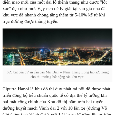
diện mạo mới của một đại lộ thênh thang như được "lột
xác" đẹp như mơ. Vậy nên dễ lý giải tại sao giá nhà đất
khu vực đã nhanh chóng tăng thêm từ 5-10% kể từ khi
trục đường được thông tuyến.
Sức bật của dự án cầu cạn Mai Dich – Nam Thăng Long tạo sức nóng
cho thị trường bất động sản khu vực.
Ciputra Hanoi là khu đô thị duy nhất tại nội đô được phát
triển đồng bộ tiêu chuẩn quốc tế có địa thế lý tưởng khi
hai mặt cổng chính của Khu đô thị nằm trên hai tuyến
đường huyết mạch Vành đai 2 với 10 làn xe (đường Võ
Chí Công) và Vành đai 3 với 12 làn xe (đường Phạm Văn