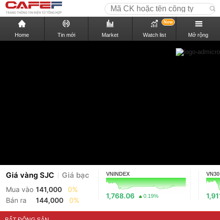
New
Home
Tin mới
Market
Watch list
Mở rộng
Giá vàng SJC
Giá bạc
VNINDEX
VN30
Mua vào
141,000
0%
1,768.06
1,91
0.19%
Bán ra
144,000
0%