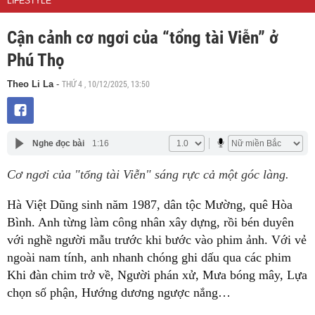
LIFESTYLE
Cận cảnh cơ ngơi của “tổng tài Viễn” ở
Phú Thọ
THỨ 4 , 10/12/2025, 13:50
Theo Li La
-
Nghe đọc bài
1:16
Cơ ngơi của "tổng tài Viễn" sáng rực cả một góc làng.
Hà Việt Dũng sinh năm 1987, dân tộc Mường, quê Hòa
Bình. Anh từng làm công nhân xây dựng, rồi bén duyên
với nghề người mẫu trước khi bước vào phim ảnh. Với vẻ
ngoài nam tính, anh nhanh chóng ghi dấu qua các phim
Khi đàn chim trở về, Người phán xử, Mưa bóng mây, Lựa
chọn số phận, Hướng dương ngược nắng…