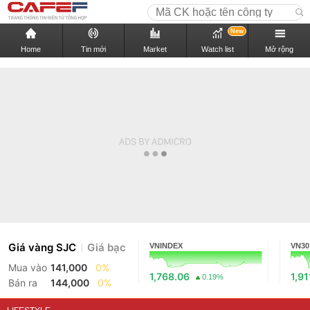
New
Home
Tin mới
Market
Watch list
Mở rộng
Giá vàng SJC
Giá bạc
VNINDEX
VN30
Mua vào
141,000
0%
1,768.06
1,91
0.19%
Bán ra
144,000
0%