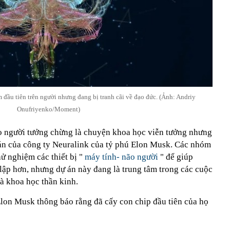
m đầu tiên trên người nhưng đang bị tranh cãi về đạo đức. (Ảnh: Andriy
Onufriyenko/Moment)
o người tưởng chừng là chuyện khoa học viễn tưởng nhưng
ự án của công ty Neuralink của tỷ phú Elon Musk. Các nhóm
ử nghiệm các thiết bị "
máy tính- não người
" để giúp
lập hơn, nhưng dự án này đang là trung tâm trong các cuộc
và khoa học thần kinh.
lon Musk thông báo rằng đã cấy con chip đầu tiên của họ