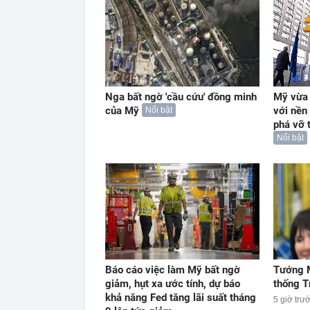
Nga bất ngờ 'cầu cứu' đồng minh
Mỹ vừa 
của Mỹ
với nền
Nổi bật
phá vỡ 
Nổi bật
Báo cáo việc làm Mỹ bất ngờ
Tướng M
giảm, hụt xa ước tính, dự báo
thống T
khả năng Fed tăng lãi suất tháng
5 giờ trư