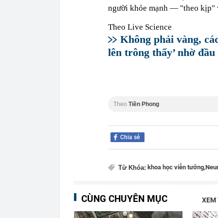
người khỏe mạnh — "theo kịp" vớ
Theo Live Science
Không phải vàng, các 
lên trông thấy’ nhờ đầ
Theo
Tiền Phong
Chia sẻ
khoa học viễn tưởng,
Neur
Từ Khóa:
CÙNG CHUYÊN MỤC
XEM