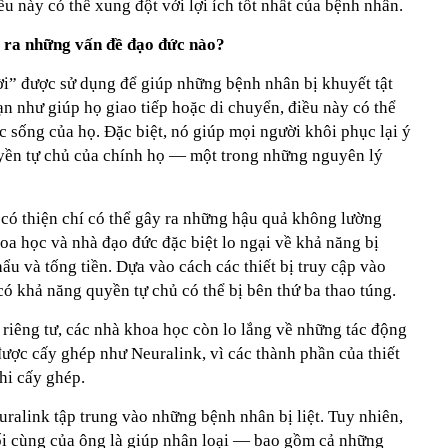
ều này có thể xung đột với lợi ích tốt nhất của bệnh nhân.
 ra những vấn đề đạo đức nào?
ời” được sử dụng để giúp những bệnh nhân bị khuyết tật
n như giúp họ giao tiếp hoặc di chuyển, điều này có thể
ộc sống của họ. Đặc biệt, nó giúp mọi người khôi phục lại ý
yền tự chủ của chính họ — một trong những nguyên lý
 có thiện chí có thể gây ra những hậu quả không lường
oa học và nhà đạo đức đặc biệt lo ngại về khả năng bị
ẩu và tống tiền. Dựa vào cách các thiết bị truy cập vào
ó khả năng quyền tự chủ có thể bị bên thứ ba thao túng.
n riêng tư, các nhà khoa học còn lo lắng về những tác động
 được cấy ghép như Neuralink, vì các thành phần của thiết
hi cấy ghép.
uralink tập trung vào những bệnh nhân bị liệt. Tuy nhiên,
i cùng của ông là giúp nhân loại — bao gồm cả những