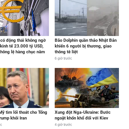
có động thái không ngờ
Bão Dolphin quần thảo Nhật Bản
 kinh tế 23.000 tỷ USD,
khiến 6 người bị thương, giao
thông lệ hàng chục năm
thông tê liệt
6 giờ trước
ỹ tìm lối thoát cho Tổng
Xung đột Nga-Ukraine: Bước
rump khỏi Iran
ngoặt khốn khổ đối với Kiev
ớc
4 giờ trước