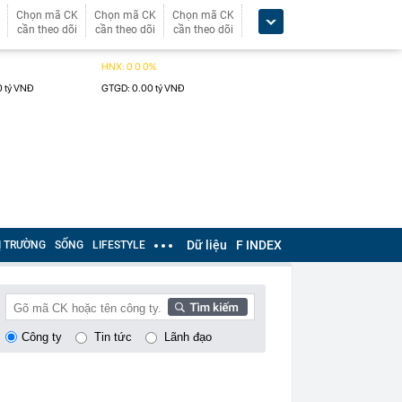
Chọn mã CK
Chọn mã CK
Chọn mã CK
cần theo dõi
cần theo dõi
cần theo dõi
Dữ liệu
F INDEX
Ị TRƯỜNG
SỐNG
LIFESTYLE
Công ty
Tin tức
Lãnh đạo