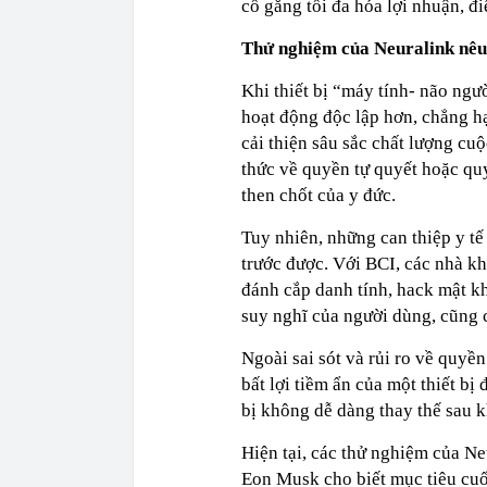
cố gắng tối đa hóa lợi nhuận, đi
Thử nghiệm của Neuralink nêu
Khi thiết bị “máy tính- não ngư
hoạt động độc lập hơn, chẳng hạ
cải thiện sâu sắc chất lượng cu
thức về quyền tự quyết hoặc qu
then chốt của y đức.
Tuy nhiên, những can thiệp y tế
trước được. Với BCI, các nhà kh
đánh cắp danh tính, hack mật kh
suy nghĩ của người dùng, cũng c
Ngoài sai sót và rủi ro về quyề
bất lợi tiềm ẩn của một thiết bị
bị không dễ dàng thay thế sau k
Hiện tại, các thử nghiệm của Ne
Eon Musk cho biết mục tiêu cuố