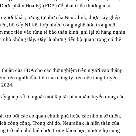
Dược phẩm Hoa Kỳ (FDA) để phát triển thương mại.
o người khác, tương tự như của Neuralink, được cấy ghép
iên, bộ cấy N1 kết hợp nhiều công nghệ hơn trong một
m mục tiêu vào từng tế bào thần kinh, ghi lại từ hàng nghìn
pin nhỏ không dây. Đây là những tiến bộ quan trọng có thể
 thuận của FDA cho các thử nghiệm trên người vào tháng
m trên người đầu tiên của công ty trên nền tảng truyền
 2024.
 cấy ghép rất ít, ngoài một tập tài liệu nhằm tuyển dụng các
i trợ bởi các cơ quan chính phủ hoặc các nhóm từ thiện,
 ích công cộng. Trong khi đó, Neuralink là hiện thân của
ng trở nên phổ biến hơn trong khoa học, nhưng họ cũng