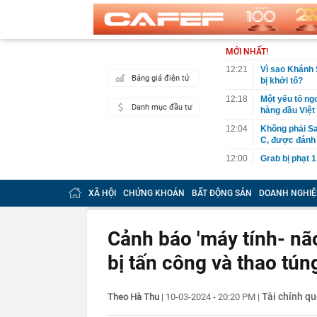
MỚI NHẤT!
12:21
Vì sao Khánh 
Bảng giá điện tử
bị khởi tố?
12:18
Một yếu tố ngo
Danh mục đầu tư
hàng đầu Việ
12:04
Không phải Sa
C, được đánh 
12:00
Grab bị phạt 1
12:00
BẮT KHẨN CẤ
khuyến cáo ng
XÃ HỘI
CHỨNG KHOÁN
BẤT ĐỘNG SẢN
DOANH NGHIỆ
11:54
Cơ cấu lại vố
11:50
Bão Dolphin q
Cảnh báo 'máy tính- nã
tê liệt
bị tấn công và thao tún
11:40
Nhà máy lọc d
xuất bán một l
11:38
Rắn rất sợ 5 
Tài chính qu
Theo Hà Thu
|
10-03-2024 - 20:20 PM
|
11:34
Lợi nhuận “V
ty mẹ sắp chi 