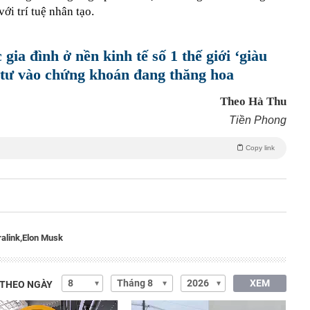
i trí tuệ nhân tạo.
gia đình ở nền kinh tế số 1 thế giới ‘giàu
u tư vào chứng khoán đang thăng hoa
Theo Hà Thu
Tiền Phong
Copy link
alink,
Elon Musk
XEM
 THEO NGÀY