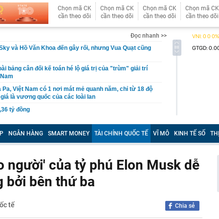
Chọn mã CK
Chọn mã CK
Chọn mã CK
Chọn mã CK
cần theo dõi
cần theo dõi
cần theo dõi
cần theo dõi
Đọc nhanh >>
Sky và Hồ Văn Khoa đến gây rối, nhưng Vua Quạt cũng
ài bảng cân đối kế toán hé lộ giá trị của "trùm" giải trí
t Nam
 Pa, Việt Nam có 1 nơi mát mẻ quanh năm, chỉ từ 18 độ
giá là vương quốc của các loài lan
,36 tỷ đồng
P giáo viên BẠO HÀNH TRẺ EM; cơ quan Công an
ười dân, giáo viên, báo mẫu, cơ sở trông giữ trẻ
P
NGÂN HÀNG
SMART MONEY
TÀI CHÍNH QUỐC TẾ
VĨ MÔ
KINH TẾ SỐ
TH
n nhà nước tại doanh nghiệp, khuyến khích sáp nhập
uần thảo Nhật Bản khiến 6 người bị thương, giao thông
o người' của tỷ phú Elon Musk dễ
g bởi bên thứ ba
ầu doanh thu hơn 100.000 tỷ của Việt Nam lần đầu tiên
oại nhiên liệu mới
mùi này
ốc tế
Chia sẻ
ua sữa đậu nành” Việt Nam tăng trưởng hơn 34%, công
gần 368 tỷ đồng trả cổ tức trong tháng 8