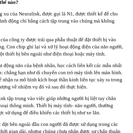
thế nào?
g xu của Neuralink, được gọi là N1, được thiết kế để cho
hành động chỉ bằng cách tập trung vào chúng mà không
của công ty được trải qua phẫu thuật để đặt thiết bị vào
. Con chip ghi lại và xử lý hoạt động điện của não người,
ột thiết bị bên ngoài như điện thoại hoặc máy tính.
ạt động não của bệnh nhân, học cách liên kết các mẫu nhất
n: chẳng hạn như di chuyển con trỏ máy tính lên màn hình.
 nhận ra mô hình kích hoạt thần kinh liên tục xảy ra trong
tượng về nhiệm vụ đó và sau đó thực hiện.
nk tập trung vào việc giúp những người bị liệt tay chân
hoại thông minh. Thiết bị máy tính- não người, thường
c sử dụng để điều khiển các thiết bị như xe lăn.
c đặt bên ngoài đầu con người đã được sử dụng trong các
thời gian dài, nhưng chúng chưa nhận được sự chấp thuận