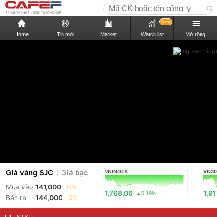
New
Home
Tin mới
Market
Watch list
Mở rộng
Giá vàng SJC
Giá bạc
VNINDEX
VN30
Mua vào
141,000
0%
1,768.06
1,91
0.19%
Bán ra
144,000
0%