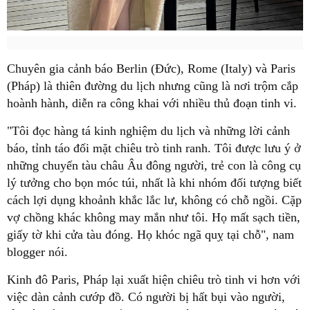
Chuyên gia cảnh báo Berlin (Đức), Rome (Italy) và Paris
(Pháp) là thiên đường du lịch nhưng cũng là nơi trộm cắp
hoành hành, diễn ra công khai với nhiều thủ đoạn tinh vi.
"Tôi đọc hàng tá kinh nghiệm du lịch và những lời cảnh
báo, tỉnh táo đối mặt chiêu trò tinh ranh. Tôi được lưu ý ở
những chuyến tàu châu Âu đông người, trẻ con là công cụ
lý tưởng cho bọn móc túi, nhất là khi nhóm đối tượng biết
cách lợi dụng khoảnh khắc lắc lư, không có chỗ ngồi. Cặp
vợ chồng khác không may mắn như tôi. Họ mất sạch tiền,
giấy tờ khi cửa tàu đóng. Họ khóc ngã quỵ tại chỗ", nam
blogger nói.
Kinh đô Paris, Pháp lại xuất hiện chiêu trò tinh vi hơn với
việc dàn cảnh cướp đồ. Có người bị hất bụi vào người,