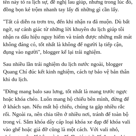
tên này tỏ ra lịch sự, đề nghị lau giúp, nhưng trong lúc đó,
đồng bọn kẻ trộm nhanh tay lấy đi những gì cần lấy.
"Tất cả diễn ra trơn tru, đến khi nhận ra đã muộn. Dù bất
ngờ, sự cảnh giác từ những lời khuyên du lịch giúp tôi
nhận ra dấu hiệu nguy hiểm và tránh được những mất mát
không đáng có, tốt nhất là không để người lạ tiếp cận,
đụng vào người", blogger kể lại trải nghiệm.
Sau nhiều lần trải nghiệm du lịch nước ngoài, blogger
Quang Chí đúc kết kinh nghiệm, cách tự bảo vệ bản thân
khi du lịch.
"Đừng mang balo sau lưng, tốt nhất là mang trước ngực
hoặc khóa chéo. Luôn mang hộ chiếu bên mình, đừng để
ở khách sạn. Nếu mất hộ chiếu, chúng ta gặp nhiều rắc
rối. Ngoài ra, nên chia tiền ở nhiều nơi, tránh để toàn bộ
trong ví. Sắm khóa dây cáp loại khóa xe đạp để khóa vali
vào ghế hoặc giá đỡ cũng là một cách. Với vali nhỏ,