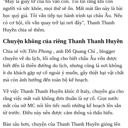
"May là giấy tờ của tôi vẫn còn. Tôi tin rằng khi còn
người và sức khỏe, mọi thứ sẽ ổn. Mất mát lần này là bài
học quý giá. Tôi vẫn tiếp tục hành trình tại châu Âu. Nếu
có cơ hội, tôi vẫn quay trở lại nơi đây", Thanh Thanh
Huyền chia sẻ thêm.
Chuyện không của riêng Thanh Thanh Huyền
Chia sẻ với
Tiền Phong
, anh Đỗ Quang Chí , blogger
chuyên về du lịch, lối sống cho biết châu Âu vốn được
biết đến là thiên đường du lịch, nhưng cũng là nơi không
ít du khách gặp sự cố ngoài ý muốn, gây thiệt hại vật chất
mà còn ảnh hưởng đến toàn bộ kế hoạch.
Về việc Thanh Thanh Huyền khóc ở Italy, chuyên gia cho
rằng việc mất vali không đơn thuần là sự cố. Giọt nước
mắt của nữ MC nói lên tiếc nuối những kế hoạch lên sẵn
từ trước. Điều này nên được cảm thông và thấu hiểu.
Bàn sâu hơn, chuyện của Thanh Thanh Huyền gióng lên