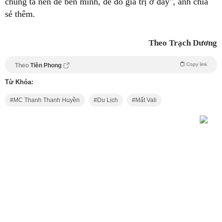
chúng ta nên để bên mình, để đồ giá trị ở đấy", anh chia
sẻ thêm.
Theo Trạch Dương
Copy link
Theo
Tiền Phong
Từ Khóa:
MC Thanh Thanh Huyền
Du Lịch
Mất Vali