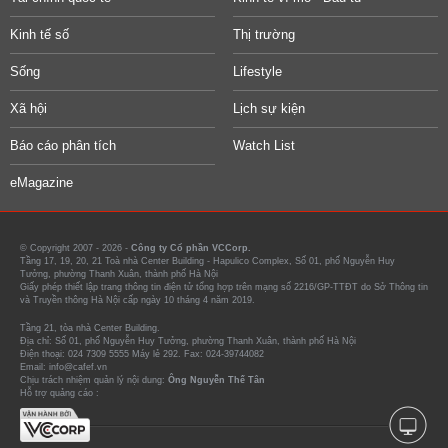
Kinh tế số
Thị trường
Sống
Lifestyle
Xã hội
Lịch sự kiện
Báo cáo phân tích
Watch List
eMagazine
© Copyright 2007 - 2026 -
Công ty Cổ phần VCCorp.
Tầng 17, 19, 20, 21 Toà nhà Center Building - Hapulico Complex, Số 01, phố Nguyễn Huy
Tưởng, phường Thanh Xuân, thành phố Hà Nội
Giấy phép thiết lập trang thông tin điện tử tổng hợp trên mạng số 2216/GP-TTĐT do Sở Thông tin
và Truyền thông Hà Nội cấp ngày 10 tháng 4 năm 2019.
Tầng 21, tòa nhà Center Building.
Địa chỉ: Số 01, phố Nguyễn Huy Tưởng, phường Thanh Xuân, thành phố Hà Nội
Điện thoại: 024 7309 5555 Máy lẻ 292. Fax: 024-39744082
Email: info@cafef.vn
Chịu trách nhiệm quản lý nội dung:
Ông Nguyễn Thế Tân
Hỗ trợ quảng cáo :