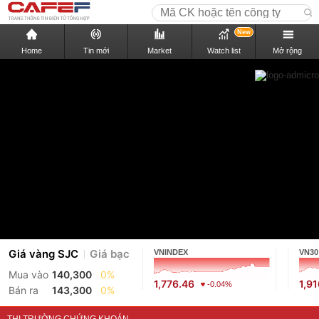
New
Home
Tin mới
Market
Watch list
Mở rộng
Giá vàng SJC
Giá bạc
VNINDEX
VN30
Mua vào
140,300
0%
1,776.46
1,9
-0.04%
Bán ra
143,300
0%