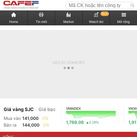
New
Home
Tin mới
Market
Watch list
Mở rộng
Giá vàng SJC
Giá bạc
VNINDEX
VN30
Mua vào
141,000
0%
1,768.06
1,91
0.19%
Bán ra
144,000
0%