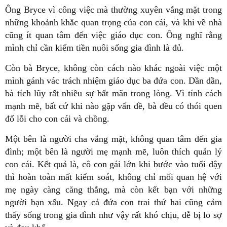
Ông Bryce vì công việc mà thường xuyên vắng mặt trong
những khoảnh khắc quan trọng của con cái, và khi về nhà
cũng ít quan tâm đến việc giáo dục con. Ông nghĩ rằng
mình chỉ cần kiếm tiền nuôi sống gia đình là đủ.
Còn bà Bryce, không còn cách nào khác ngoài việc một
mình gánh vác trách nhiệm giáo dục ba đứa con. Dần dần,
bà tích lũy rất nhiều sự bất mãn trong lòng. Vì tính cách
mạnh mẽ, bất cứ khi nào gặp vấn đề, bà đều có thói quen
đổ lỗi cho con cái và chồng.
Một bên là người cha vắng mặt, không quan tâm đến gia
đình; một bên là người mẹ mạnh mẽ, luôn thích quản lý
con cái. Kết quả là, cô con gái lớn khi bước vào tuổi dậy
thì hoàn toàn mất kiểm soát, không chỉ mối quan hệ với
mẹ ngày càng căng thẳng, mà còn kết bạn với những
người bạn xấu. Ngay cả đứa con trai thứ hai cũng cảm
thấy sống trong gia đình như vậy rất khó chịu, dễ bị lo sợ