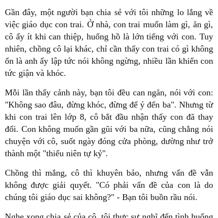
Gần đây, một người bạn chia sẻ với tôi những lo lắng về
việc giáo dục con trai. Ở nhà, con trai muốn làm gì, ăn gì,
cô ấy ít khi can thiệp, huống hồ là lớn tiếng với con. Tuy
nhiên, chồng cô lại khác, chỉ cần thấy con trai có gì không
ổn là anh ấy lập tức nói không ngừng, nhiều lần khiến con
tức giận và khóc.
Mỗi lần thấy cảnh này, bạn tôi đều can ngăn, nói với con:
"Không sao đâu, đừng khóc, đừng để ý đến ba". Nhưng từ
khi con trai lên lớp 8, cô bắt đầu nhận thấy con đã thay
đổi. Con không muốn gần gũi với ba nữa, cũng chẳng nói
chuyện với cô, suốt ngày đóng cửa phòng, dường như trở
thành một "thiếu niên tự kỷ".
Chồng thì mắng, cô thì khuyên bảo, nhưng vấn đề vẫn
không được giải quyết. "Có phải vấn đề của con là do
chúng tôi giáo dục sai không?" - Bạn tôi buồn rầu nói.
Nghe xong chia sẻ của cô, tôi thực sự nghĩ đến tình huống