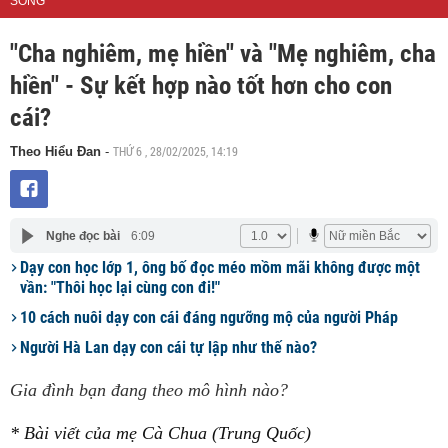
SỐNG
"Cha nghiêm, mẹ hiền" và "Mẹ nghiêm, cha
hiền" - Sự kết hợp nào tốt hơn cho con
cái?
THỨ 6 , 28/02/2025, 14:19
Theo Hiểu Đan
-
Nghe đọc bài
6:09
Dạy con học lớp 1, ông bố đọc méo mồm mãi không được một
vần: "Thôi học lại cùng con đi!"
10 cách nuôi dạy con cái đáng ngưỡng mộ của người Pháp
Người Hà Lan dạy con cái tự lập như thế nào?
Gia đình bạn đang theo mô hình nào?
* Bài viết của mẹ Cà Chua (Trung Quốc)