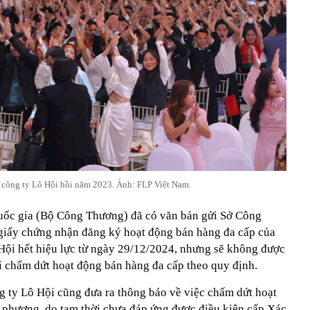
 công ty Lô Hội hồi năm 2023. Ảnh: FLP Việt Nam.
uốc gia (Bộ Công Thương) đã có văn bản gửi Sở Công
 giấy chứng nhận đăng ký hoạt động bán hàng đa cấp của
i hết hiệu lực từ ngày 29/12/2024, nhưng sẽ không được
ải chấm dứt hoạt động bán hàng đa cấp theo quy định.
g ty Lô Hội cũng đưa ra thông báo về việc chấm dứt hoạt
a phương, do tạm thời chưa đáp ứng được điều kiện cấp Xác