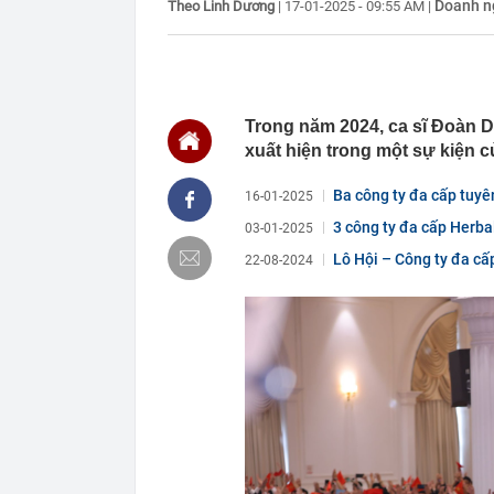
Doanh n
Theo Linh Dương
|
17-01-2025 - 09:55 AM
|
11:25
10 mỹ nhân m
bảng, hạng 1 
11:24
Công an xác m
đồng vào lúc 
11:23
Báo cáo việc 
Trong năm 2024, ca sĩ Đoàn 
Fed tăng lãi s
xuất hiện trong một sự kiện c
11:23
Giá vàng tăng
Ba công ty đa cấp tuyê
16-01-2025
11:20
5 loại thông 
tránh bỏ lỡ qu
3 công ty đa cấp Herba
03-01-2025
11:17
Giá vàng nhẫ
Global...
Lô Hội – Công ty đa cấ
22-08-2024
11:12
Khu nghỉ dưỡn
Đường đi bằng
vùng đất cổ x
11:10
Cơ quan Thuế 
nằm trong da
11:09
Thiết kế nhà 
11:08
Mưa lớn vượt 
sao?