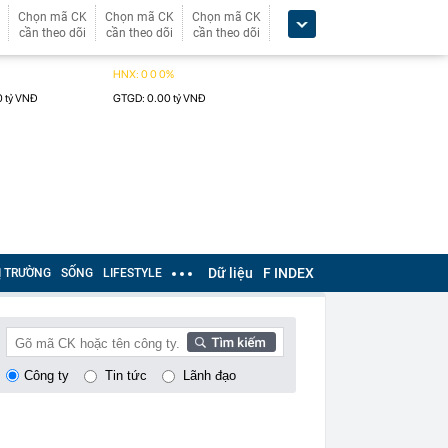
Chọn mã CK
Chọn mã CK
Chọn mã CK
cần theo dõi
cần theo dõi
cần theo dõi
Dữ liệu
F INDEX
Ị TRƯỜNG
SỐNG
LIFESTYLE
Công ty
Tin tức
Lãnh đạo