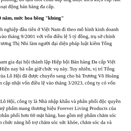
hoạt động bán hàng đa cấp.
10 năm, mức hoa hồng "khủng"
h nghiệp đầu tiên ở Việt Nam đi theo mô hình kinh doanh
vào tháng 9/2001 với vốn điều lệ 5 tỷ đồng, trụ sở chính
Trương Thị Nhi làm người đại diện pháp luật kiêm Tổng
am gia đại hội thành lập Hiệp hội Bán hàng Đa cấp Việt
iện nay bà vẫn giữ chức vụ này. Tuy nhiên, vị trí Tổng
của Lô Hội đã được chuyển sang cho bà Trương Võ Hoàng
n cập nhật vốn điều lệ vào tháng 3/2023, công ty có vốn
a Lô Hội, công ty là Nhà nhập khẩu và phân phối độc quyền
 mỹ phẩm mang thương hiệu Forever Living Products của
 phân phối hơn 60 mặt hàng, bao gồm mỹ phẩm chăm sóc
m chức năng hỗ trợ chăm sóc sức khỏe, chăm sóc da và