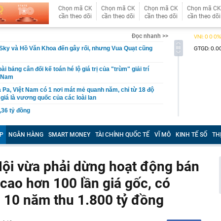
Chọn mã CK
Chọn mã CK
Chọn mã CK
Chọn mã CK
cần theo dõi
cần theo dõi
cần theo dõi
cần theo dõi
Đọc nhanh >>
Sky và Hồ Văn Khoa đến gây rối, nhưng Vua Quạt cũng
ài bảng cân đối kế toán hé lộ giá trị của "trùm" giải trí
t Nam
 Pa, Việt Nam có 1 nơi mát mẻ quanh năm, chỉ từ 18 độ
giá là vương quốc của các loài lan
,36 tỷ đồng
P giáo viên BẠO HÀNH TRẺ EM; cơ quan Công an
ười dân, giáo viên, báo mẫu, cơ sở trông giữ trẻ
P
NGÂN HÀNG
SMART MONEY
TÀI CHÍNH QUỐC TẾ
VĨ MÔ
KINH TẾ SỐ
TH
n nhà nước tại doanh nghiệp, khuyến khích sáp nhập
uần thảo Nhật Bản khiến 6 người bị thương, giao thông
Hội vừa phải dừng hoạt động bán
cao hơn 100 lần giá gốc, có
ầu doanh thu hơn 100.000 tỷ của Việt Nam lần đầu tiên
oại nhiên liệu mới
 10 năm thu 1.800 tỷ đồng
mùi này
ua sữa đậu nành” Việt Nam tăng trưởng hơn 34%, công
gần 368 tỷ đồng trả cổ tức trong tháng 8