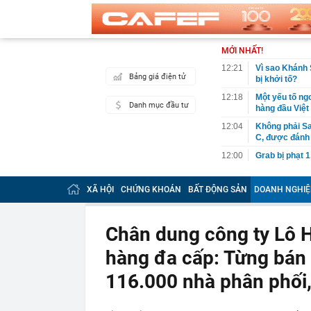
MỚI NHẤT!
12:21
Vì sao Khánh 
Bảng giá điện tử
bị khởi tố?
12:18
Một yếu tố ngo
Danh mục đầu tư
hàng đầu Việ
12:04
Không phải Sa
C, được đánh 
12:00
Grab bị phạt 1
12:00
BẮT KHẨN CẤ
khuyến cáo ng
XÃ HỘI
CHỨNG KHOÁN
BẤT ĐỘNG SẢN
DOANH NGHIỆ
11:54
Cơ cấu lại vố
11:50
Bão Dolphin q
Chân dung công ty Lô 
tê liệt
hàng đa cấp: Từng bán 
11:40
Nhà máy lọc d
xuất bán một l
116.000 nhà phân phối,
11:38
Rắn rất sợ 5 
11:34
Lợi nhuận “V
ty mẹ sắp chi 