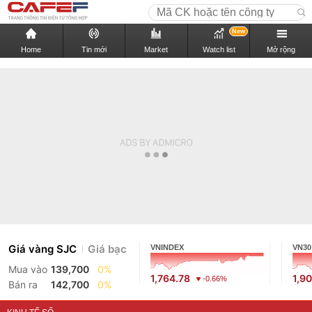
New
Home
Tin mới
Market
Watch list
Mở rộng
Giá vàng SJC
Giá bạc
VNINDEX
VN30
Mua vào
139,700
0%
1,764.78
1,9
-0.66%
Bán ra
142,700
0%