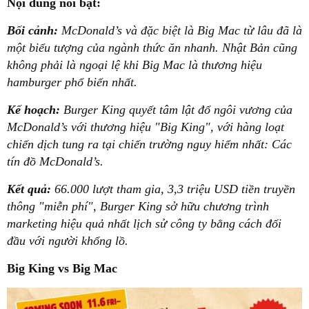
Nội dung nổi bật:
Bối cảnh:
McDonald’s và đặc biệt là Big Mac từ lâu đã là
một biểu tượng của ngành thức ăn nhanh. Nhật Bản cũng
không phải là ngoại lệ khi Big Mac là thương hiệu
hamburger phổ biến nhất.
Kế hoạch:
Burger King quyết tâm lật đổ ngôi vương của
McDonald’s với thương hiệu "Big King", với hàng loạt
chiến dịch tung ra tại chiến trường nguy hiểm nhất: Các
tín đồ McDonald’s.
Kết quả:
66.000 lượt tham gia, 3,3 triệu USD tiền truyền
thông "miễn phí", Burger King sở hữu chương trình
marketing hiệu quả nhất lịch sử công ty bằng cách đối
đầu với người khổng lồ.
Big King
vs
Big Mac