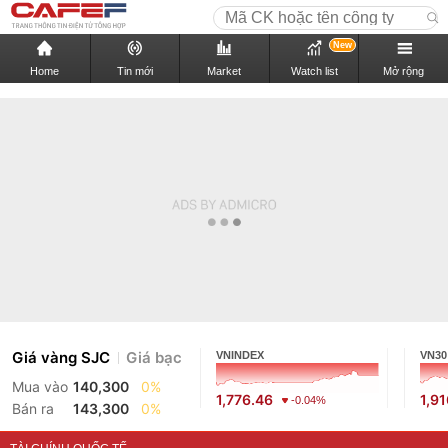
New
Home
Tin mới
Market
Watch list
Mở rộng
Giá vàng SJC
Giá bạc
VNINDEX
VN30
Mua vào
140,300
0%
1,776.46
1,9
-0.04%
Bán ra
143,300
0%