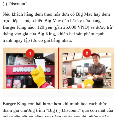
( ) Discount".
Nếu khách hàng
đem
theo hóa đơn có Big Mac hay
đem
trực tiếp… một chiếc Big Mac đến bất kỳ cửa hàng
Burger King nào, 120 yen (gần 25.000 VNĐ) sẽ được trừ
thẳng vào giá của Big King, khiến hai sản phẩm cạnh
tranh ngay lập tức có giá bằng nhau.
Burger King còn hài hước hơn khi minh họa cách thức
tham gia chương trình "Big ( ) Discount" qua con mắt của
một nhân vật có găng tay vàng và áo sọc đỏ, những đặc