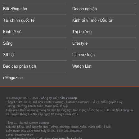
Bất động sản
Doanh nghiệp
Tài chính quốc tế
Kinh tế vĩ mô - Đầu tư
Kinh tế số
Thị trường
Sống
Lifestyle
Xã hội
Lịch sự kiện
Báo cáo phân tích
Watch List
eMagazine
© Copyright 2007 - 2026 -
Công ty Cổ phần VCCorp.
Tầng 17, 19, 20, 21 Toà nhà Center Building - Hapulico Complex, Số 01, phố Nguyễn Huy
Tưởng, phường Thanh Xuân, thành phố Hà Nội
Giấy phép thiết lập trang thông tin điện tử tổng hợp trên mạng số 2216/GP-TTĐT do Sở Thông tin
và Truyền thông Hà Nội cấp ngày 10 tháng 4 năm 2019.
Tầng 21, tòa nhà Center Building.
Địa chỉ: Số 01, phố Nguyễn Huy Tưởng, phường Thanh Xuân, thành phố Hà Nội
Điện thoại: 024 7309 5555 Máy lẻ 292. Fax: 024-39744082
Email: info@cafef.vn
Chịu trách nhiệm quản lý nội dung:
Ông Nguyễn Thế Tân