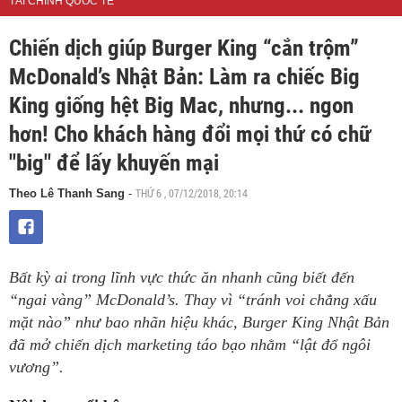
TÀI CHÍNH QUỐC TẾ
Chiến dịch giúp Burger King “cắn trộm”
McDonald’s Nhật Bản: Làm ra chiếc Big
King giống hệt Big Mac, nhưng... ngon
hơn! Cho khách hàng đổi mọi thứ có chữ
"big" để lấy khuyến mại
THỨ 6 , 07/12/2018, 20:14
Theo Lê Thanh Sang
-
Bất kỳ ai trong lĩnh vực thức ăn nhanh cũng biết đến
“ngai vàng” McDonald’s. Thay vì “tránh voi chẳng xấu
mặt nào” như bao nhãn hiệu khác, Burger King Nhật Bản
đã mở chiến dịch marketing táo bạo nhằm “lật đổ ngôi
vương”.