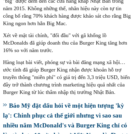
"big" được đem đến các cửa hàng khắp Nhật Bản trong
năm 2015. Không những thế, nhãn hiệu này còn tự tin
công bố rằng 70% khách hàng được khảo sát cho rằng Big
King ngon hơn hẳn Big Mac.
Xét về mặt tài chính, "đối đầu" với gã khổng lồ
McDonalds đã giúp doanh thu của Burger King tăng hơn
16% so với năm trước.
Hàng loạt bài viết, phóng sự và bài đăng mạng xã hội…
ước tính đã giúp Burger King nhận được khoản hỗ trợ
truyền thông "miễn phí" có giá trị đến 3,3 triệu USD, biến
đây trở thành chương trình marketing hiệu quả nhất của
Burger King từ lúc thâm nhập thị trường Nhật Bản.
Báo Mỹ đặt dấu hỏi về một hiện tượng 'kỳ
lạ': Chinh phục cả thế giới nhưng vì sao sau
nhiều năm McDonald's và Burger King chỉ có