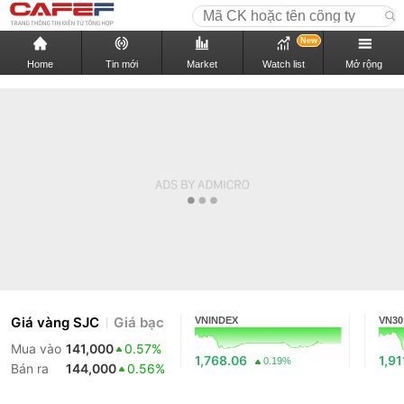
New
Home
Tin mới
Market
Watch list
Mở rộng
Giá vàng SJC
Giá bạc
VNINDEX
VN30
Mua vào
141,000
0.57%
1,768.06
1,91
0.19%
Bán ra
144,000
0.56%