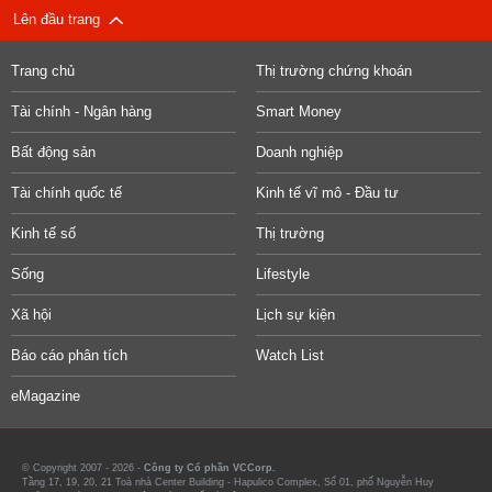
Lên đầu trang
Trang chủ
Thị trường chứng khoán
Tài chính - Ngân hàng
Smart Money
Bất động sản
Doanh nghiệp
Tài chính quốc tế
Kinh tế vĩ mô - Đầu tư
Kinh tế số
Thị trường
Sống
Lifestyle
Xã hội
Lịch sự kiện
Báo cáo phân tích
Watch List
eMagazine
© Copyright 2007 - 2026 -
Công ty Cổ phần VCCorp.
Tầng 17, 19, 20, 21 Toà nhà Center Building - Hapulico Complex, Số 01, phố Nguyễn Huy