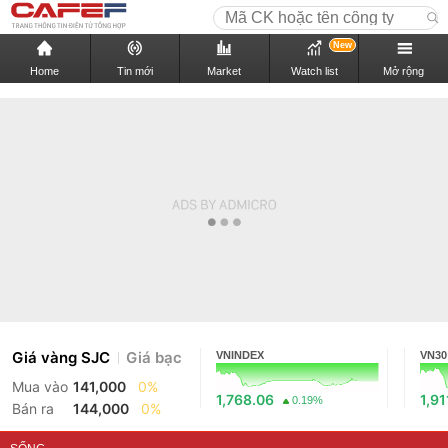
New
Home
Tin mới
Market
Watch list
Mở rộng
Giá vàng SJC
Giá bạc
VNINDEX
VN30
Mua vào
141,000
0%
1,768.06
1,91
0.19%
Bán ra
144,000
0%