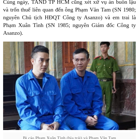
Cùng ngày, TAND TP HCM cũng xét xử vụ án buôn lậu
và trốn thuế liên quan đến ông Phạm Văn Tam (SN 1980;
nguyên Chủ tịch HĐQT Công ty Asanzo) và em trai là
Phạm Xuân Tình (SN 1985; nguyên Giám đốc Công ty
Asanzo).
Bị cáo Phạm Xuân Tình (bìa trái) và Phạm Văn Tam