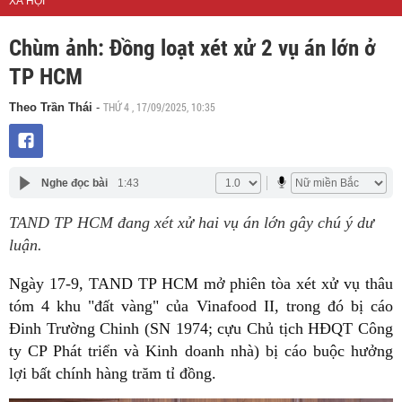
XÃ HỘI
Chùm ảnh: Đồng loạt xét xử 2 vụ án lớn ở
TP HCM
THỨ 4 , 17/09/2025, 10:35
Theo Trần Thái
-
Nghe đọc bài
1:43
TAND TP HCM đang xét xử hai vụ án lớn gây chú ý dư
luận.
Ngày 17-9, TAND TP HCM mở phiên tòa xét xử vụ thâu
tóm 4 khu "đất vàng" của Vinafood II, trong đó bị cáo
Đinh Trường Chinh (SN 1974; cựu Chủ tịch HĐQT Công
ty CP Phát triển và Kinh doanh nhà) bị cáo buộc hưởng
lợi bất chính hàng trăm tỉ đồng.