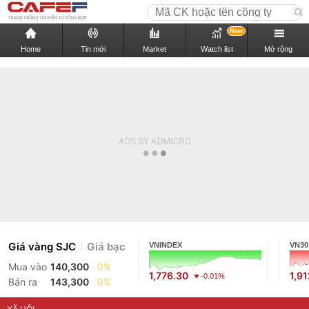
New
Home
Tin mới
Market
Watch list
Mở rộng
Giá vàng SJC
Giá bạc
VNINDEX
VN30
Mua vào
140,300
0%
1,776.30
1,9
-0.01%
Bán ra
143,300
0%