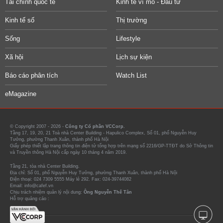
Tài chính quốc tế
Kinh tế vĩ mô - Đầu tư
Kinh tế số
Thị trường
Sống
Lifestyle
Xã hội
Lịch sự kiện
Báo cáo phân tích
Watch List
eMagazine
© Copyright 2007 - 2026 -
Công ty Cổ phần VCCorp.
Tầng 17, 19, 20, 21 Toà nhà Center Building - Hapulico Complex, Số 01, phố Nguyễn Huy
Tưởng, phường Thanh Xuân, thành phố Hà Nội
Giấy phép thiết lập trang thông tin điện tử tổng hợp trên mạng số 2216/GP-TTĐT do Sở Thông tin
và Truyền thông Hà Nội cấp ngày 10 tháng 4 năm 2019.
Tầng 21, tòa nhà Center Building.
Địa chỉ: Số 01, phố Nguyễn Huy Tưởng, phường Thanh Xuân, thành phố Hà Nội
Điện thoại: 024 7309 5555 Máy lẻ 292. Fax: 024-39744082
Email: info@cafef.vn
Chịu trách nhiệm quản lý nội dung:
Ông Nguyễn Thế Tân
Hỗ trợ quảng cáo :