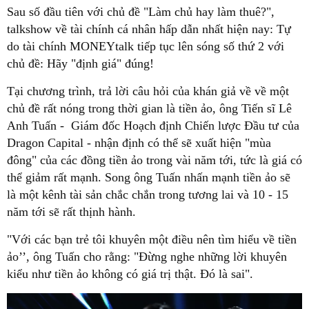
Sau số đầu tiên với chủ đề "Làm chủ hay làm thuê?",
talkshow về tài chính cá nhân hấp dẫn nhất hiện nay: Tự
do tài chính MONEYtalk tiếp tục lên sóng số thứ 2 với
chủ đề: Hãy "định giá" đúng!
Tại chương trình, trả lời câu hỏi của khán giả về về một
chủ đề rất nóng trong thời gian là tiền ảo, ông Tiến sĩ Lê
Anh Tuấn - Giám đốc Hoạch định Chiến lược Đầu tư của
Dragon Capital - nhận định có thể sẽ xuất hiện "mùa
đông" của các đồng tiền ảo trong vài năm tới, tức là giá có
thể giảm rất mạnh. Song ông Tuấn nhấn mạnh tiền ảo sẽ
là một kênh tài sản chắc chắn trong tương lai và 10 - 15
năm tới sẽ rất thịnh hành.
"Với các bạn trẻ tôi khuyên một điều nên tìm hiểu về tiền
ảo’’, ông Tuấn cho rằng: "Đừng nghe những lời khuyên
kiểu như tiền ảo không có giá trị thật. Đó là sai".