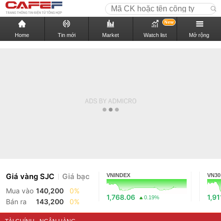
New
Home
Tin mới
Market
Watch list
Mở rộng
Giá vàng SJC
Giá bạc
VNINDEX
VN30
Mua vào
140,200
0%
1,768.06
1,91
0.19%
Bán ra
143,200
0%