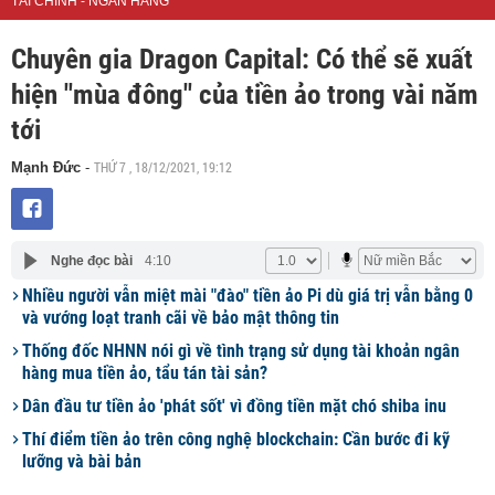
TÀI CHÍNH - NGÂN HÀNG
Chuyên gia Dragon Capital: Có thể sẽ xuất
hiện "mùa đông" của tiền ảo trong vài năm
tới
THỨ 7 , 18/12/2021, 19:12
Mạnh Đức
-
Nghe đọc bài
4:10
Nhiều người vẫn miệt mài "đào" tiền ảo Pi dù giá trị vẫn bằng 0
và vướng loạt tranh cãi về bảo mật thông tin
Thống đốc NHNN nói gì về tình trạng sử dụng tài khoản ngân
hàng mua tiền ảo, tẩu tán tài sản?
Dân đầu tư tiền ảo 'phát sốt' vì đồng tiền mặt chó shiba inu
Thí điểm tiền ảo trên công nghệ blockchain: Cần bước đi kỹ
lưỡng và bài bản