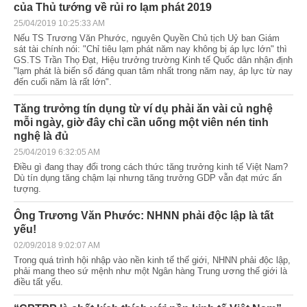
của Thủ tướng về rủi ro lạm phát 2019
25/04/2019 10:25:33 AM
Nếu TS Trương Văn Phước, nguyên Quyền Chủ tịch Uỷ ban Giám
sát tài chính nói: "Chỉ tiêu lạm phát năm nay không bị áp lực lớn" thì
GS.TS Trần Thọ Đạt, Hiệu trưởng trường Kinh tế Quốc dân nhận định
"lạm phát là biến số đáng quan tâm nhất trong năm nay, áp lực từ nay
đến cuối năm là rất lớn".
Tăng trưởng tín dụng từ ví dụ phải ăn vài củ nghệ
mỗi ngày, giờ đây chỉ cần uống một viên nén tinh
nghệ là đủ
25/04/2019 6:32:05 AM
Điều gì đang thay đổi trong cách thức tăng trưởng kinh tế Việt Nam?
Dù tín dụng tăng chậm lại nhưng tăng trưởng GDP vẫn đạt mức ấn
tượng.
Ông Trương Văn Phước: NHNN phải độc lập là tất
yếu!
02/09/2018 9:02:07 AM
Trong quá trình hội nhập vào nền kinh tế thế giới, NHNN phải độc lập,
phải mang theo sứ mệnh như một Ngân hàng Trung ương thế giới là
điều tất yếu.