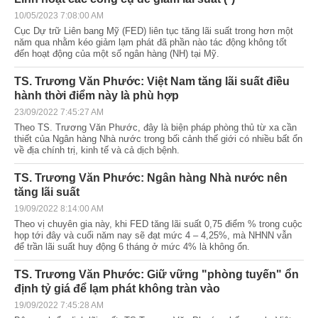
10/05/2023 7:08:00 AM
Cục Dự trữ Liên bang Mỹ (FED) liên tục tăng lãi suất trong hơn một
năm qua nhằm kéo giảm lạm phát đã phần nào tác động không tốt
đến hoạt động của một số ngân hàng (NH) tại Mỹ.
TS. Trương Văn Phước: Việt Nam tăng lãi suất điều
hành thời điểm này là phù hợp
23/09/2022 7:45:27 AM
Theo TS. Trương Văn Phước, đây là biện pháp phòng thủ từ xa cần
thiết của Ngân hàng Nhà nước trong bối cảnh thế giới có nhiều bất ổn
về địa chính trị, kinh tế và cả dịch bệnh.
TS. Trương Văn Phước: Ngân hàng Nhà nước nên
tăng lãi suất
19/09/2022 8:14:00 AM
Theo vị chuyên gia này, khi FED tăng lãi suất 0,75 điểm % trong cuộc
họp tới đây và cuối năm nay sẽ đạt mức 4 – 4,25%, mà NHNN vẫn
để trần lãi suất huy động 6 tháng ở mức 4% là không ổn.
TS. Trương Văn Phước: Giữ vững "phòng tuyến" ổn
định tỷ giá để lạm phát không tràn vào
19/09/2022 7:45:28 AM