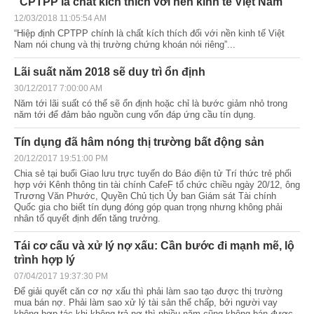
“CPTPP là chất kích thích với nền kinh tế Việt Nam”
12/03/2018 11:05:54 AM
“Hiệp định CPTPP chính là chất kích thích đối với nền kinh tế Việt
Nam nói chung và thị trường chứng khoán nói riêng”...
Lãi suất năm 2018 sẽ duy trì ổn định
30/12/2017 7:00:00 AM
Năm tới lãi suất có thể sẽ ổn định hoặc chỉ là bước giảm nhỏ trong
năm tới để đảm bảo nguồn cung vốn đáp ứng cầu tín dụng.
Tín dụng đã hâm nóng thị trường bất động sản
20/12/2017 19:51:00 PM
Chia sẻ tại buổi Giao lưu trực tuyến do Báo điện tử Trí thức trẻ phối
hợp với Kênh thông tin tài chính CafeF tổ chức chiều ngày 20/12, ông
Trương Văn Phước, Quyền Chủ tịch Ủy ban Giám sát Tài chính
Quốc gia cho biết tín dụng đóng góp quan trọng nhưng không phải
nhân tố quyết định đến tăng trưởng.
Tái cơ cấu và xử lý nợ xấu: Cần bước đi mạnh mẽ, lộ
trình hợp lý
07/04/2017 19:37:30 PM
Để giải quyết căn cơ nợ xấu thì phải làm sao tạo được thị trường
mua bán nợ. Phải làm sao xử lý tài sản thế chấp, bởi người vay
không hợp tác khi không trả nợ thì nhiều năm cũng không bán được