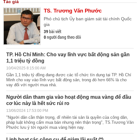
Tác giả
TS. Trương Văn Phước
Phó chủ tịch Ủy ban giám sát tài chính Quốc
gia
bài viết
39
người đang theo dõi
0
TP. Hồ Chí Minh: Cho vay lĩnh vực bất động sản gần
1,1 triệu tỷ đồng
10/04/2025 8:15:00 AM
Gần 1,1 triệu tỷ đồng đang được các tổ chức tín dụng tại TP. Hồ Chí
Minh cho vay vào lĩnh vực bất động sản, trong đó hơn 66% là cho
vay đối với người mua nhà.
Người dân tham gia vào hoạt động mua vàng để đầu
cơ lúc này là hết sức rủi ro
13/06/2024 17:53:00 PM
"Người dân cần thận trọng, dĩ nhiên tài sản là quyền của công dân,
pháp luật không cấm mua bán nhưng nên thận trọng", TS.Trương Văn
Phước lưu ý tới người mua vàng hiện nay.
Linh hoạt các công cụ để giảm lãi suất (*)