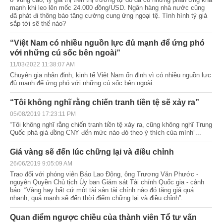
mạnh khi leo lên mốc 24.000 đồng/USD. Ngân hàng nhà nước cũng
đã phát đi thông báo tăng cường cung ứng ngoại tệ. Tình hình tỷ giá
sắp tới sẽ thế nào?
“Việt Nam có nhiều nguồn lực đủ mạnh để ứng phó
với những cú sốc bên ngoài”
11/03/2022 11:38:07 AM
Chuyên gia nhận định, kinh tế Việt Nam ổn định vì có nhiều nguồn lực
đủ mạnh để ứng phó với những cú sốc bên ngoài.
“Tôi không nghĩ rằng chiến tranh tiền tệ sẽ xảy ra”
05/08/2019 17:23:11 PM
“Tôi không nghĩ rằng chiến tranh tiền tệ xảy ra, cũng không nghĩ Trung
Quốc phá giá đồng CNY đến mức nào đó theo ý thích của mình”...
Giá vàng sẽ đến lúc chững lại và điều chỉnh
26/06/2019 9:05:09 AM
Trao đổi với phóng viên Báo Lao Động, ông Trương Văn Phước -
nguyên Quyền Chủ tịch Ủy ban Giám sát Tài chính Quốc gia - cảnh
báo: “Vàng hay bất cứ một tài sản tài chính nào đó tăng giá quá
nhanh, quá mạnh sẽ đến thời điểm chững lại và điều chỉnh”.
Quan điểm ngược chiều của thành viên Tổ tư vấn