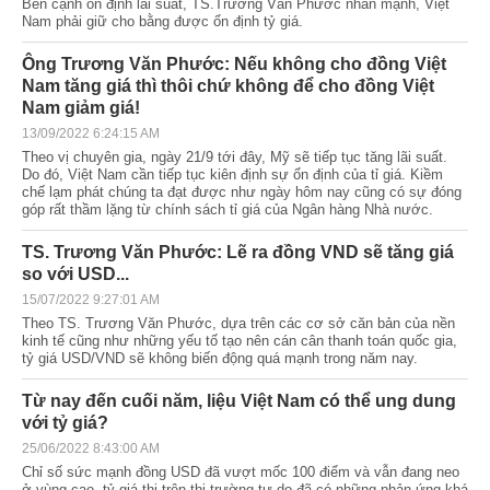
Bên cạnh ổn định lãi suất, TS.Trương Văn Phước nhấn mạnh, Việt
Nam phải giữ cho bằng được ổn định tỷ giá.
Ông Trương Văn Phước: Nếu không cho đồng Việt
Nam tăng giá thì thôi chứ không để cho đồng Việt
Nam giảm giá!
13/09/2022 6:24:15 AM
Theo vị chuyên gia, ngày 21/9 tới đây, Mỹ sẽ tiếp tục tăng lãi suất.
Do đó, Việt Nam cần tiếp tục kiên định sự ổn định của tỉ giá. Kiềm
chế lạm phát chúng ta đạt được như ngày hôm nay cũng có sự đóng
góp rất thầm lặng từ chính sách tỉ giá của Ngân hàng Nhà nước.
TS. Trương Văn Phước: Lẽ ra đồng VND sẽ tăng giá
so với USD...
15/07/2022 9:27:01 AM
Theo TS. Trương Văn Phước, dựa trên các cơ sở căn bản của nền
kinh tế cũng như những yếu tố tạo nên cán cân thanh toán quốc gia,
tỷ giá USD/VND sẽ không biến động quá mạnh trong năm nay.
Từ nay đến cuối năm, liệu Việt Nam có thể ung dung
với tỷ giá?
25/06/2022 8:43:00 AM
Chỉ số sức mạnh đồng USD đã vượt mốc 100 điểm và vẫn đang neo
ở vùng cao, tỷ giá thị trên thị trường tự do đã có những phản ứng khá