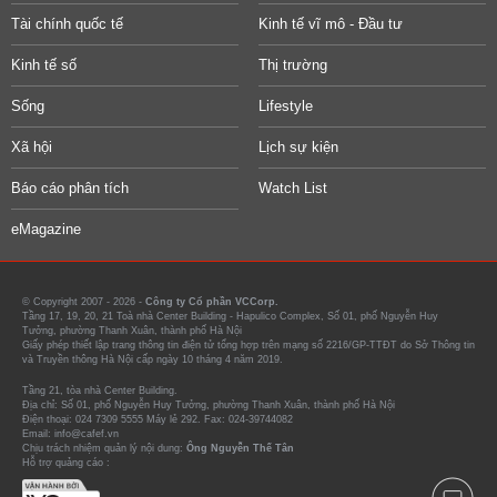
Tài chính quốc tế
Kinh tế vĩ mô - Đầu tư
Kinh tế số
Thị trường
Sống
Lifestyle
Xã hội
Lịch sự kiện
Báo cáo phân tích
Watch List
eMagazine
© Copyright 2007 - 2026 -
Công ty Cổ phần VCCorp.
Tầng 17, 19, 20, 21 Toà nhà Center Building - Hapulico Complex, Số 01, phố Nguyễn Huy
Tưởng, phường Thanh Xuân, thành phố Hà Nội
Giấy phép thiết lập trang thông tin điện tử tổng hợp trên mạng số 2216/GP-TTĐT do Sở Thông tin
và Truyền thông Hà Nội cấp ngày 10 tháng 4 năm 2019.
Tầng 21, tòa nhà Center Building.
Địa chỉ: Số 01, phố Nguyễn Huy Tưởng, phường Thanh Xuân, thành phố Hà Nội
Điện thoại: 024 7309 5555 Máy lẻ 292. Fax: 024-39744082
Email: info@cafef.vn
Chịu trách nhiệm quản lý nội dung:
Ông Nguyễn Thế Tân
Hỗ trợ quảng cáo :