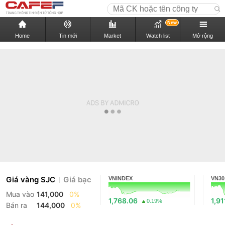
New
Home
Tin mới
Market
Watch list
Mở rộng
Giá vàng SJC
Giá bạc
VNINDEX
VN30
Mua vào
141,000
0%
1,768.06
1,91
0.19%
Bán ra
144,000
0%