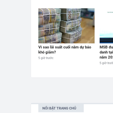
Vì sao lãi suất cuối năm dự báo
MSB đượ
khó giảm?
danh tạ
năm 20
5 giờ trước
5 giờ trư
NỔI BẬT TRANG CHỦ