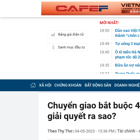
MỚI NHẤT!
19:50
Dàn sao Việt 
Bảng giá điện tử
thành “chốn c
19:49
Tự uống 3 loạ
Danh mục đầu tư
19:40
Ô tô biển Hà N
phạm tốc độ 2
19:35
Bữa ăn vợ nấ
19:32
Trung Quốc mở
thế mạnh của 
XÃ HỘI
CHỨNG KHOÁN
BẤT ĐỘNG SẢN
DOANH NGHIỆ
19:32
Britney Spear
19:22
Ra quyết định
Chuyển giao bắt buộc 4
19:20
Vietlott 8/8 -
8/8/2026
giải quyết ra sao?
19:17
Không phải Ng
nhân là quốc 
19:12
Tin mới nhất 
Tài chính -
Theo Thy Thơ
|
04-05-2023 - 15:36 PM
|
19:12
Bắt tạm giam,