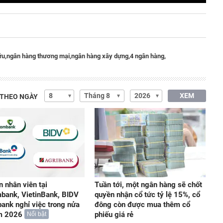
ữu,
ngân hàng thương mại,
ngân hàng xây dựng,
4 ngân hàng,
XEM
 THEO NGÀY
n nhân viên tại
Tuần tới, một ngân hàng sẽ chốt
bank, VietinBank, BIDV
quyền nhận cổ tức tỷ lệ 15%, cổ
bank nghỉ việc trong nửa
đông còn được mua thêm cổ
m 2026
phiếu giá rẻ
Nổi bật