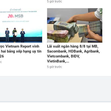
5 giờ trước
c Vietnam Report vinh
Lãi suất ngân hàng 8/8 tại MB,
i hai bảng xếp hạng uy tín
Sacombank, HDBank, Agribank,
26
Vietcombank, BIDV,
VietinBank,...
ớc
5 giờ trước