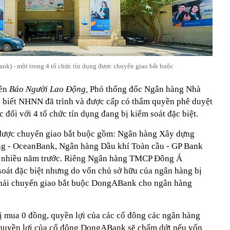
k) - một trong 4 tổ chức tín dụng được chuyển giao bắt buộc
iên
Báo Người Lao Động,
Phó thống đốc Ngân hàng Nhà
biết NHNN đã trình và được cấp có thẩm quyền phê duyệt
 đối với 4 tổ chức tín dụng đang bị kiểm soát đặc biệt.
ẽ được chuyển giao bắt buộc gồm: Ngân hàng Xây dựng
g - OceanBank, Ngân hàng Dầu khí Toàn cầu - GP Bank
từ nhiều năm trước. Riêng Ngân hàng TMCP Đông Á
oát đặc biệt nhưng do vốn chủ sở hữu của ngân hàng bị
hải chuyển giao bắt buộc DongABank cho ngân hàng
ị mua 0 đồng, quyền lợi của các cổ đông các ngân hàng
quyền lợi của cổ đông DongABank sẽ chấm dứt nếu vốn