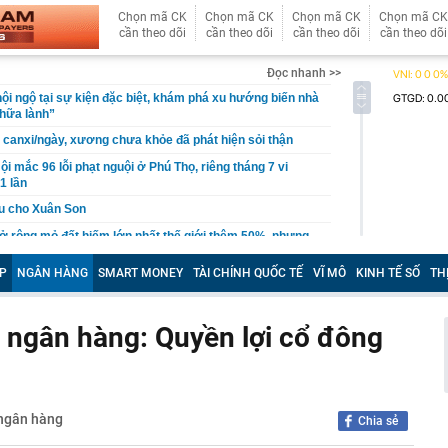
Chọn mã CK
Chọn mã CK
Chọn mã CK
Chọn mã CK
cần theo dõi
cần theo dõi
cần theo dõi
cần theo dõi
Đọc nhanh >>
hội ngộ tại sự kiện đặc biệt, khám phá xu hướng biến nhà
hữa lành”
i canxi/ngày, xương chưa khỏe đã phát hiện sỏi thận
ội mắc 96 lỗi phạt nguội ở Phú Thọ, riêng tháng 7 vi
1 lần
u cho Xuân Son
 rộng mỏ đất hiếm lớn nhất thế giới thêm 50%, nhưng
họ chưa bao giờ là số lượng
P
NGÂN HÀNG
SMART MONEY
TÀI CHÍNH QUỐC TẾ
VĨ MÔ
KINH TẾ SỐ
TH
s bất ổn
 khởi tố chủ hộ kinh doanh Nguyễn Văn Chung
 ngân hàng: Quyền lợi cổ đông
 Xổ số Power 6/55 - Kết quả xổ số Vietlott hôm nay
a hay Mỹ, "quán quân" sử dụng điện từ năng lượng hạt
gia nào?
về đợt nắng nóng gay gắt kéo dài nhiều ngày ở miền Bắc
 ngân hàng
Chia sẻ
 khám xét nơi ở của Ngô Thùy Linh SN 1979 liên quan