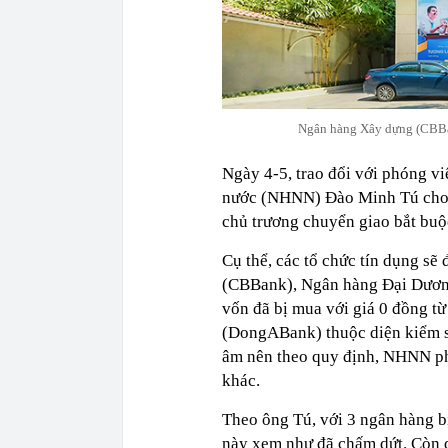
Ngân hàng Xây dựng (CBBan
Ngày 4-5, trao đổi với phóng v
nước (NHNN) Đào Minh Tú cho 
chủ trương chuyển giao bắt buộc
Cụ thể, các tổ chức tín dụng s
(CBBank), Ngân hàng Đại Dươn
vốn đã bị mua với giá 0 đồng 
(DongABank) thuộc diện kiểm s
âm nên theo quy định, NHNN p
khác.
Theo ông Tú, với 3 ngân hàng b
này xem như đã chấm dứt. Còn 