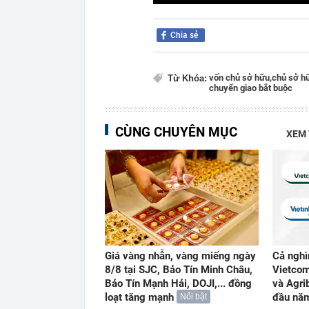
Chia sẻ
vốn chủ sở hữu,
chủ sở h
Từ Khóa:
chuyển giao bắt buộc
CÙNG CHUYÊN MỤC
XEM
Giá vàng nhẫn, vàng miếng ngày
Cả nghì
8/8 tại SJC, Bảo Tín Minh Châu,
Vietcom
Bảo Tín Mạnh Hải, DOJI,... đồng
và Agri
loạt tăng mạnh
đầu nă
Nổi bật