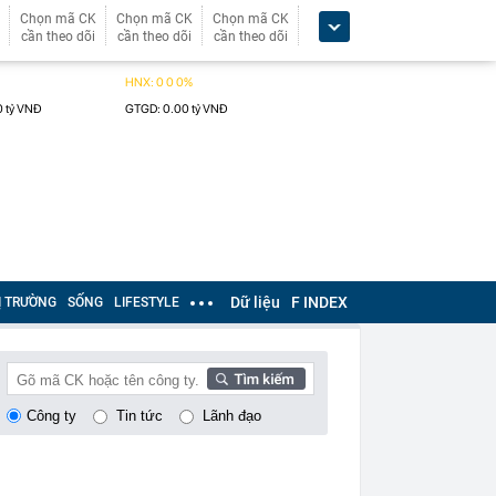
Chọn mã CK
Chọn mã CK
Chọn mã CK
cần theo dõi
cần theo dõi
cần theo dõi
Dữ liệu
F INDEX
Ị TRƯỜNG
SỐNG
LIFESTYLE
Công ty
Tin tức
Lãnh đạo