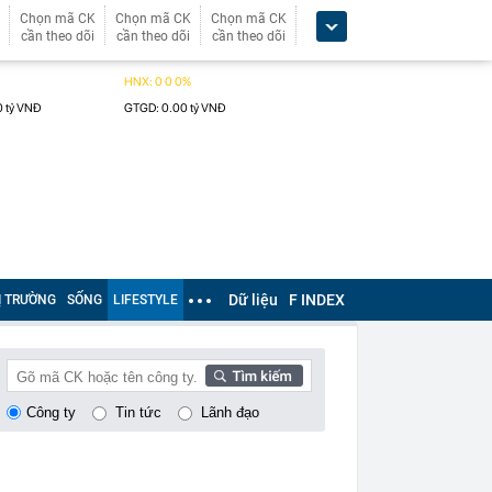
Chọn mã CK
Chọn mã CK
Chọn mã CK
cần theo dõi
cần theo dõi
cần theo dõi
Dữ liệu
F INDEX
Ị TRƯỜNG
SỐNG
LIFESTYLE
Công ty
Tin tức
Lãnh đạo