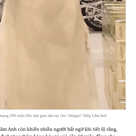
ng 290 triệu tiền mặt giao tận tay cho "shipper" Diệp Lâm Anh
âm Anh còn khiến nhiều người bất ngờ khi tiết lộ rằng,