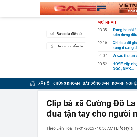
MỚI NHẤT!
03:35
Trong ba nỗi 
Bảng giá điện tử
luôn đứng đầ
02:19
Chi tiêu tối 
Danh mục đầu tư
sống ít càng d
01:07
Vì sao thẻ tín
00:52
HOSE cập nhật
DGC, DMX...
00:12
Tiền lớn bất n
phiếu Việt Na
XÃ HỘI
CHỨNG KHOÁN
BẤT ĐỘNG SẢN
DOANH NGHIỆ
00:05
Một doanh ngh
tỷ USD
Clip bà xã Cường Đô La
00:04
Một yếu tố qu
đưa tận tay cho người 
23:40
Người đàn ông
sau bác sĩ hỏi
23:34
Nam ca sĩ rao
Lifestyle
Theo Liên Hoa
|
19-01-2025 - 10:50 AM
|
còn 400 tỷ
23:28
Trấn Thành cô