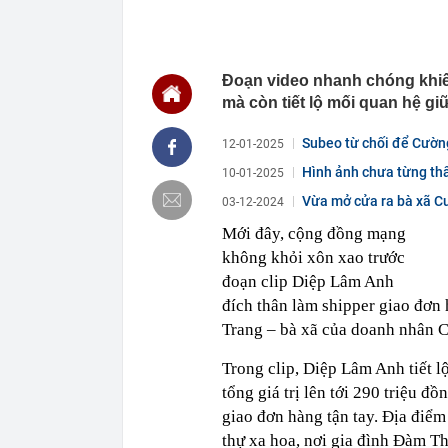
chắn là siêu 
23:14
Bí mật được A
22:56
Vì sao ngày c
Đoạn video nhanh chóng khiến
Vài mét vuông
mà còn tiết lộ mối quan hệ giữ
22:48
5 LOẠI rau que
nên cẩn thận 
Subeo từ chối để Cường 
12-01-2025
22:28
CHÍNH THỨC: L
nghỉ hè
Hình ảnh chưa từng th
10-01-2025
22:25
Vì sao đồ ăn 
Vừa mở cửa ra bà xã Cườ
03-12-2024
22:07
Không cần tặn
Mới đây, cộng đồng mạng
huynh - giáo 
không khỏi xôn xao trước
22:03
Ukraine tập k
của Nga
đoạn clip Diệp Lâm Anh
đích thân làm shipper giao đơn 
22:02
Nam NSND, Giá
vợ thiếu tá ké
Trang – bà xã của doanh nhân 
21:51
Một ô tô biển
định: Riêng t
Trong clip, Diệp Lâm Anh tiết 
21:37
Tổng thống Tr
tổng giá trị lên tới 290 triệu 
giao đơn hàng tận tay. Địa điểm
thự xa hoa, nơi gia đình Đàm T