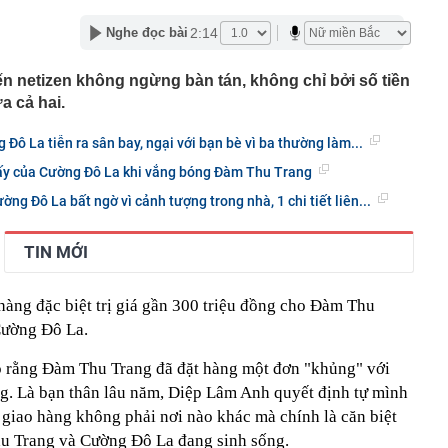
phẩm”
2:14
Nghe đọc bài
pple giấu kín suốt 15 năm trên iPhone
àng nhiều gia đình không còn phơi quần áo ở ban công?
 netizen không ngừng bàn tán, không chỉ bởi số tiền
 ngoài trời đang được dùng theo 1 cách rất khác
a cả hai.
n thuộc có khả năng tích tụ kim loại nặng, người Việt
nguồn gốc trước khi sử dụng
Đô La tiễn ra sân bay, ngại với bạn bè vì ba thường làm...
ịch đi học trở lại của học sinh 34 tỉnh, thành phố sau kỳ
ấy của Cường Đô La khi vắng bóng Đàm Thu Trang
Việt hầu như món nào cũng có hành lá?
ng Đô La bất ngờ vì cảnh tượng trong nhà, 1 chi tiết liên...
g quà, 5 câu nói này đủ sức khiến mối quan hệ phụ
viên gắn bó khăng khít, con trẻ được hưởng lợi!
TIN MỚI
ích Crimea, phá hủy hệ thống phòng không 15 triệu USD
hàng đặc biệt trị giá gần 300 triệu đồng cho Đàm Thu
m đốc Nhà hát Chèo Quân đội mua ô tô tặng sinh nhật
m 12 tuổi
Cường Đô La.
 29A "dính" gần 100 lần phạt nguội do chạy quá tốc độ quy
háng 7/2026 vi phạm 21 lần
lộ rằng Đàm Thu Trang đã đặt hàng một đơn "khủng" với
ump bực bội vì lộ tin về kho đạn dược Mỹ
đồng. Là bạn thân lâu năm, Diệp Lâm Anh quyết định tự mình
 giao hàng không phải nơi nào khác mà chính là căn biệt
hu Trang và Cường Đô La đang sinh sống.