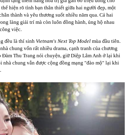
định tặng thêm hàng hóa trị giá gần 60 triệu đồng cho
ể hiện rõ tình bạn thân thiết giữa hai người đẹp, một
 chân thành và yêu thương suốt nhiều năm qua. Cả hai
rong làng giải trí mà còn luôn đồng hành, ủng hộ nhau
công việc.
 đều là thí sinh
Vietnam's Next Top Model
mùa đầu tiên.
i nhà chung vốn rất nhiều drama, cạnh tranh của chương
ip Đàm Thu Trang nói chuyện, giữ Diệp Lâm Anh ở lại khi
hỏi nhà chung vẫn được cộng đồng mạng "đào mộ" lại khi
.