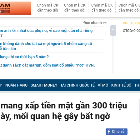
Chọn mã CK
Chọn mã CK
Chọn mã CK
Chọn mã CK
cần theo dõi
cần theo dõi
cần theo dõi
cần theo dõi
Đọc nhanh >>
ám ảnh lớn nhất của phụ nữ, vì sao một căn nhà riêng
u?
giản không dành cho tất cả mọi người: 5 nhóm càng cố
ễ tốn tiền
 dụng chỉ có thời hạn 5 năm?
 danh sách cắt margin, gồm loạt cổ phiếu “hot” HVN,
gờ trở lại, khối ngoại tung 2.200 tỷ đồng mua ròng cổ
m chỉ trong 5 phiên
P
NGÂN HÀNG
SMART MONEY
TÀI CHÍNH QUỐC TẾ
VĨ MÔ
KINH TẾ SỐ
TH
iệp thép với 2.700 lao động đang nợ Trung Quốc gần 1,3
 mang xấp tiền mặt gần 300 triệu
an trọng đang trở lại trên thị trường chứng khoán
này, mối quan hệ gây bất ngờ
 50 tuổi ăn cà tím mỗi ngày để chữa tiểu đường, 3 tháng
: "Ông ăn gì thế?"
 bán biệt thự 9 phòng ngủ ở TP.HCM giá gốc 600 tỷ, giảm
Chia sẻ
ng bố phim Tết 2027, nghe tên ai cũng quả quyết “chắc