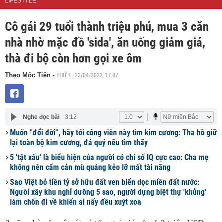
LIFESTYLE
Cô gái 29 tuổi thành triệu phú, mua 3 căn
nhà nhờ mặc đồ 'sida', ăn uống giảm giá,
thà đi bộ còn hơn gọi xe ôm
THỨ 7 , 23/04/2022, 17:07
Theo Mộc Tiên
-
Nghe đọc bài
3:12
Muốn ''đổi đời'', hãy tới công viên này tìm kim cương: Tha hồ giữ
lại toàn bộ kim cương, đá quý nếu tìm thấy
5 'tật xấu' là biểu hiện của người có chỉ số IQ cực cao: Cha mẹ
không nên cấm cản mù quáng kẻo lỡ mất tài năng
Sao Việt bỏ tiền tỷ sở hữu đất ven biển dọc miền đất nước:
Người xây khu nghỉ dưỡng 5 sao, người dựng biệt thự 'khủng'
làm chốn đi về khiến ai nấy đều xuýt xoa