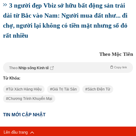
3 người đẹp Vbiz sở hữu bất động sản trải
dài từ Bắc vào Nam: Người mua đất như... đi
chợ, người lại không có tiền mặt nhưng sổ đỏ
rất nhiều
Theo Mộc Tiên
Copy link
Theo
Nhịp sống Kinh tế
Từ Khóa:
Túi Xách Hàng Hiệu
Giá Trị Tài Sản
Sách Điện Tử
Chương Trình Khuyến Mại
TIN MỚI CẬP NHẬT
Lên đầu trang