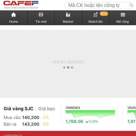
New
Home
Tin mới
Market
Watch list
Mở rộng
Giá vàng SJC
Giá bạc
VNINDEX
VN30
Mua vào
140,200
0%
1,768.06
1,91
0.19%
Bán ra
143,200
0%