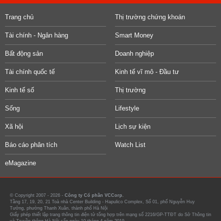
Trang chủ
Thị trường chứng khoán
Tài chính - Ngân hàng
Smart Money
Bất động sản
Doanh nghiệp
Tài chính quốc tế
Kinh tế vĩ mô - Đầu tư
Kinh tế số
Thị trường
Sống
Lifestyle
Xã hội
Lịch sự kiện
Báo cáo phân tích
Watch List
eMagazine
© Copyright 2007 - 2026 -
Công ty Cổ phần VCCorp.
Tầng 17, 19, 20, 21 Toà nhà Center Building - Hapulico Complex, Số 01, phố Nguyễn Huy
Tưởng, phường Thanh Xuân, thành phố Hà Nội
Giấy phép thiết lập trang thông tin điện tử tổng hợp trên mạng số 2216/GP-TTĐT do Sở Thông tin
và Truyền thông Hà Nội cấp ngày 10 tháng 4 năm 2019.