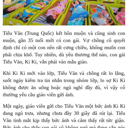
Tiểu Văn (Trung Quốc) kết hôn muộn và cũng sinh con
muộn, gần 35 tuổi mới có con gái. Vợ chồng cô quyết
định chỉ có một con nên rất cưng chiều, không muốn con
phải chịu khổ.
Tuy nhiên, dù yêu thương thế nào, con gái
Tiểu Văn, Ki Ki, vẫn phải vào mẫu giáo.
Khi Ki Ki mới vào lớp, Tiểu Văn và chồng rất lo lắng,
suốt ngày kiểm tra tin nhắn trong nhóm lớp, lo sợ Ki Ki
không được ăn uống hoặc ngủ nghỉ đầy đủ, vì vậy cô
thường yêu cầu giáo viên gửi ảnh.
Một ngày, giáo viên gửi cho Tiểu Văn một bức ảnh Ki Ki
đang ngủ trưa, nhưng chưa đầy 30 giây đã rút lại. Tiểu
Văn tinh mắt kịp thấy bức ảnh và cảm thấy rất tức giận.
Bức ảnh cho thấy con gái cô không ngủ mà đang cắn góc