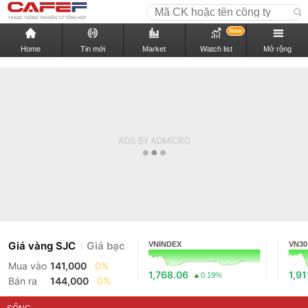
New
Home
Tin mới
Market
Watch list
Mở rộng
Giá vàng SJC
Giá bạc
VNINDEX
VN30
Mua vào
141,000
0%
1,768.06
1,91
0.19%
Bán ra
144,000
0%