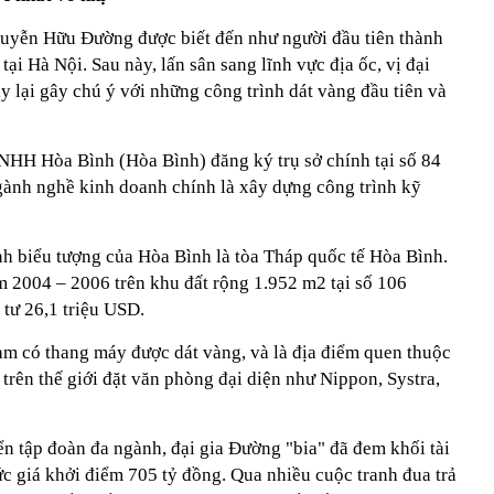
uyễn Hữu Đường được biết đến như người đầu tiên thành
tại Hà Nội. Sau này, lấn sân sang lĩnh vực địa ốc, vị đại
ày lại gây chú ý với những công trình dát vàng đầu tiên và
NHH Hòa Bình (Hòa Bình) đăng ký trụ sở chính tại số 84
gành nghề kinh doanh chính là xây dựng công trình kỹ
h biểu tượng của Hòa Bình là tòa Tháp quốc tế Hòa Bình.
 2004 – 2006 trên khu đất rộng 1.952 m2 tại số 106
tư 26,1 triệu USD.
Nam có thang máy được dát vàng, và là địa điểm quen thuộc
 trên thế giới đặt văn phòng đại diện như Nippon, Systra,
iển tập đoàn đa ngành, đại gia Đường "bia" đã đem khối tài
ức giá khởi điểm 705 tỷ đồng. Qua nhiều cuộc tranh đua trả