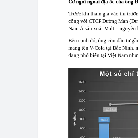
Cơ ngơi ngoài địa ốc của ông 
Trước khi tham gia vào thị trườ
công với CTCP Đường Man (Đườ
Nam Á sản xuất Malt – nguyên li
Bên cạnh đó, ông còn đầu tư gầ
mang tên V-Cola tại Bắc Ninh, n
đang phổ biến tại Việt Nam như