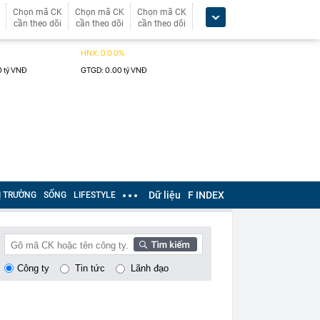
Chọn mã CK
Chọn mã CK
Chọn mã CK
cần theo dõi
cần theo dõi
cần theo dõi
Dữ liệu
F INDEX
Ị TRƯỜNG
SỐNG
LIFESTYLE
Công ty
Tin tức
Lãnh đạo