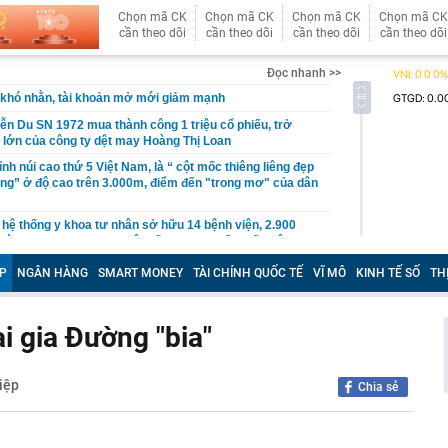
Chọn mã CK
Chọn mã CK
Chọn mã CK
Chọn mã CK
cần theo dõi
cần theo dõi
cần theo dõi
cần theo dõi
Đọc nhanh >>
khó nhằn, tài khoản mở mới giảm mạnh
ễn Du SN 1972 mua thành công 1 triệu cổ phiếu, trở
 lớn của công ty dệt may Hoàng Thị Loan
đỉnh núi cao thứ 5 Việt Nam, là “ cột mốc thiêng liêng đẹp
ng” ở độ cao trên 3.000m, điểm đến "trong mơ" của dân
 hệ thống y khoa tư nhân sở hữu 14 bệnh viện, 2.900
vừa được vinh danh "Hệ thống Y khoa tốt nhất Việt Nam
P
NGÂN HÀNG
SMART MONEY
TÀI CHÍNH QUỐC TẾ
VĨ MÔ
KINH TẾ SỐ
TH
hoán bị HoSE cắt margin trong tháng 8
iệp Việt thu hơn 1 tỷ USD ở nước ngoài trong nửa đầu
i nhuận tăng hơn 120%
i gia Đường "bia"
Vietcap dự phóng VN-Index có thể chạm mốc 1.885 điểm
áng 8
iệp
Chia sẻ
lượng tiền hơn 62.000 tỷ đồng, lớn hơn cả Vinhomes,
y Điện Máy Xanh, Bách Hóa Xanh, An Khang, vốn hóa