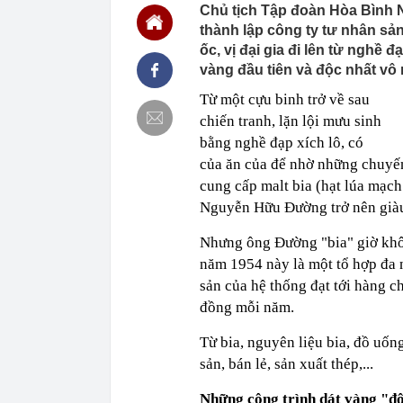
MWG chỉ nga
Chủ tịch Tập đoàn Hòa Bình
00:01
Khám xét ngôi
thành lập công ty tư nhân sản 
5 thỏi vàng gi
ốc, vị đại gia đi lên từ nghề 
23:28
4 dấu hiệu nh
vàng đầu tiên và độc nhất vô n
23:12
Quốc gia có l
Từ một cựu binh trở về sau
vượt Hàn Quốc
chiến tranh, lặn lội mưu sinh
23:01
Người bán trá
bằng nghề đạp xích lô, có
nghề lại kiểm 
của ăn của để nhờ những chuyến 
23:00
Tiếp viên tàu
sao nhiều hơn
cung cấp malt bia (hạt lúa mạch
22:34
Cụ bà 70 tuổi
Nguyễn Hữu Đường trở nên giàu 
biết bí quyết
Nhưng ông Đường "bia" giờ khôn
22:34
Ngôi nhà chứ
năm 1954 này là một tổ hợp đa n
22:31
Giá vàng vượt
sản của hệ thống đạt tới hàng ch
22:30
Một doanh ngh
đồng mỗi năm.
22:08
Lời khuyên ch
22:06
Nga được cho 
Từ bia, nguyên liệu bia, đồ uố
có thể bị khoé
sản, bán lẻ, sản xuất thép,...
Những công trình dát vàng "độ