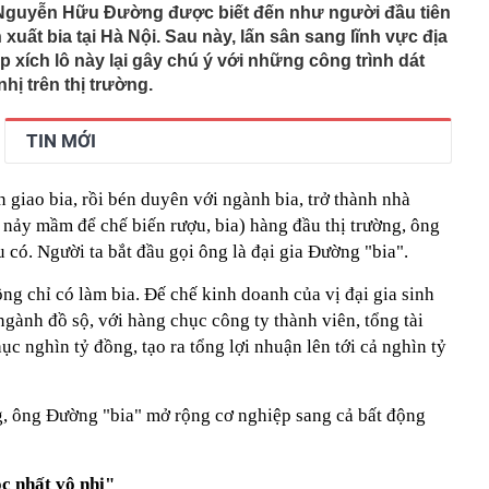
ng DMX
 Nguyễn Hữu Đường được biết đến như người đầu tiên
 nhà cổ, phát hiện 'kho báu' gồm 1.000 đồng tiền vàng và
xuất bia tại Hà Nội. Sau này, lấn sân sang lĩnh vực địa
ấu trong nhiều ngăn bí mật - giá trị hơn 18 tỷ đồng
đạp xích lô này lại gây chú ý với những công trình dát
ận biết ngôi nhà có phong thuỷ không thuận lợi
hị trên thị trường.
ượng khách đến Việt Nam đông nhất 7 tháng đầu năm,
 và Nga, gấp gần 6 lần Ấn Độ
TIN MỚI
i cây tiết lộ: Khách thường chọn quả to, người trong
tra 5 chi tiết này trước
giao bia, rồi bén duyên với ngành bia, trở thành nhà
 cao tốc quỳ gối 1h an ủi khách: 7 năm sau ở khách sạn 5
 ở nhà, bay hạng thương gia
 nảy mầm để chế biến rượu, bia) hàng đầu thị trường, ông
 có xương trẻ khỏe như phụ nữ 30, bác sĩ kinh ngạc khi
có. Người ta bắt đầu gọi ông là đại gia Đường "bia".
g chỉ có làm bia. Đế chế kinh doanh của vị đại gia sinh
a đựng tâm huyết của NSND Tự Long
gành đồ sộ, với hàng chục công ty thành viên, tổng tài
 4.300 USD/ounce, chuyên gia dự báo đỉnh mới
ục nghìn tỷ đồng, tạo ra tổng lợi nhuận lên tới cả nghìn tỷ
iệp dầu khí đem hơn 42.200 tỷ đồng gửi ngân hàng
o những người không rút điện ấm siêu tốc trước khi ngủ
là có thêm "lá bài" từ Triều Tiên: Điểm yếu của Ukraine
ng, ông Đường "bia" mở rộng cơ nghiệp sang cả bất động
t sâu?
c nhất vô nhị"