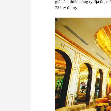
giá của nhiều công ty địa ốc, m
735 tỷ đồng.