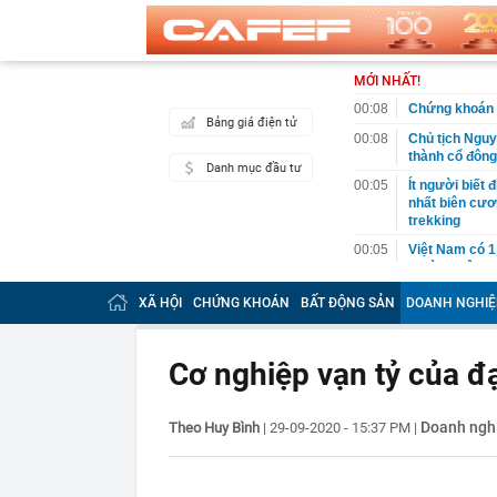
MỚI NHẤT!
00:08
Chứng khoán 
Bảng giá điện tử
00:08
Chủ tịch Nguy
thành cổ đông
Danh mục đầu tư
00:05
Ít người biết 
nhất biên cươ
trekking
00:05
Việt Nam có 1
giường bệnh, 
2026"
XÃ HỘI
CHỨNG KHOÁN
BẤT ĐỘNG SẢN
DOANH NGHIỆ
00:05
56 mã chứng k
00:03
Một doanh ngh
năm 2026, lợ
Cơ nghiệp vạn tỷ của đạ
00:03
Chứng khoán 
ngay trong th
Doanh ngh
Theo Huy Bình
|
29-09-2020 - 15:37 PM
|
00:01
VNPT nắm giữ 
Viettel Global
00:01
Nắm trong ta