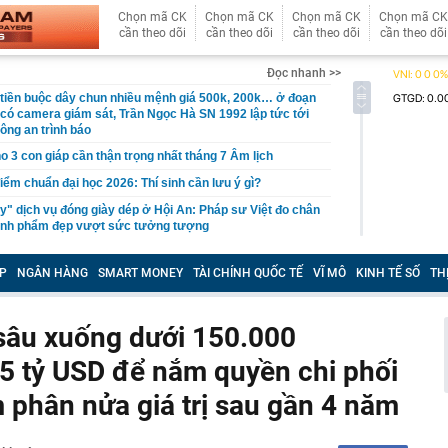
Chọn mã CK
Chọn mã CK
Chọn mã CK
Chọn mã CK
cần theo dõi
cần theo dõi
cần theo dõi
cần theo dõi
Đọc nhanh >>
 tiền buộc dây chun nhiều mệnh giá 500k, 200k… ở đoạn
ó camera giám sát, Trần Ngọc Hà SN 1992 lập tức tới
ông an trình báo
o 3 con giáp cần thận trọng nhất tháng 7 Âm lịch
iểm chuẩn đại học 2026: Thí sinh cần lưu ý gì?
y" dịch vụ đóng giày dép ở Hội An: Pháp sư Việt đo chân
hành phẩm đẹp vượt sức tưởng tượng
 bạc miếng sáng ngày 7/8 tại Ancarat, DOJI, Bảo Tín Mạnh
k,...
P
NGÂN HÀNG
SMART MONEY
TÀI CHÍNH QUỐC TẾ
VĨ MÔ
KINH TẾ SỐ
TH
 loại doanh nghiệp để thực hiện cơ cấu lại vốn nhà nước
iệp
sâu xuống dưới 150.000
 6 chị em góp tiền xây cho bố mẹ: Chi phí 1,08 tỷ đồng,
ến tất cả ngỡ ngàng
5 tỷ USD để nắm quyền chi phối
61 USD/ounce, chuyên gia dự báo 'thời của bạc' sắp tới
m phân nửa giá trị sau gần 4 năm
 triển vắc-xin mới điều trị 3 bệnh ung thư nguy hiểm
ên cao nhất gần 2 tháng, quỹ vàng lớn nhất thế giới tiếp