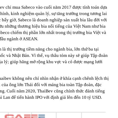
bev chi mua Sabeco vào cuối năm 2017 được tính toán dựa
i chính, kinh nghiệm quản lý, sự tăng trưởng trong tương lai
c bấy giờ, Sabeco là doanh nghiệp sản xuất bia lâu đời với
u những thương hiệu bia nổi tiếng của Việt Nam như bia
abeco chiếm thị phần lớn nhất trong thị trường bia Việt và
a đầu ngành ở ASEAN.
là thị trường tiềm năng cho ngành bia, lớn thứ ba tại
ốc và Nhật Bản. Vì thế, vụ thâu tóm này sẽ giúp Tập đoàn
địa lý; giúp hãng mở rộng khu vực và có được mạng lưới
haibev không nên chỉ nhìn nhận ở khía cạnh chênh lệch thị
ài của ông lớn Thái đối với mảng bia toàn Tập đoàn, đặc
ng. Cuối năm 2020, ThaiBev cũng chính thức đánh tiếng
i Lan để tiến hành IPO với định giá lên đến 10 tỷ USD.