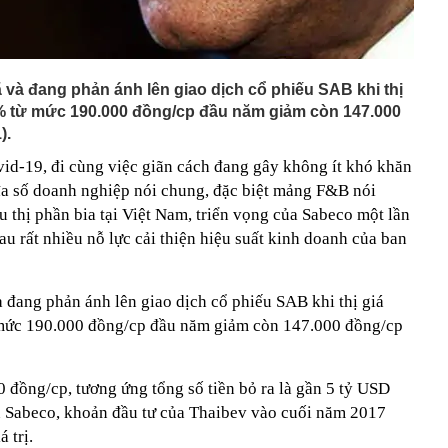
ã và đang phản ánh lên giao dịch cổ phiếu SAB khi thị
23% từ mức 190.000 đồng/cp đầu năm giảm còn 147.000
).
vid-19, đi cùng việc giãn cách đang gây không ít khó khăn
a số doanh nghiệp nói chung, đặc biệt mảng F&B nói
 thị phần bia tại Việt Nam, triển vọng của Sabeco một lần
sau rất nhiều nỗ lực cải thiện hiệu suất kinh doanh của ban
và đang phản ánh lên giao dịch cổ phiếu SAB khi thị giá
ừ mức 190.000 đồng/cp đầu năm giảm còn 147.000 đồng/cp
 đồng/cp, tương ứng tổng số tiền bỏ ra là gần 5 tỷ USD
n Sabeco, khoản đầu tư của Thaibev vào cuối năm 2017
 trị.