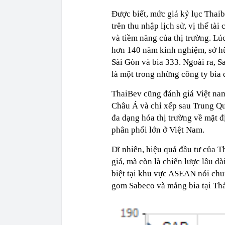
Được biết, mức giá kỷ lục Thai
trên thu nhập lịch sử, vị thế tà
và tiềm năng của thị trường. Lú
hơn 140 năm kinh nghiệm, sở hữ
Sài Gòn và bia 333. Ngoài ra, S
là một trong những công ty bi
ThaiBev cũng đánh giá Việt nam 
Châu Á và chỉ xếp sau Trung Qu
đa dạng hóa thị trường về mặt 
phân phối lớn ở Việt Nam.
Dĩ nhiên, hiệu quả đầu tư của T
giá, mà còn là chiến lược lâu d
biệt tại khu vực ASEAN nói chu
gom Sabeco và mảng bia tại Thá