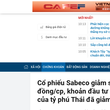
MỚI NHẤT!
10:13
Phát hiện cọc
Bảng giá điện tử
đường không c
thẳng trụ sở c
Danh mục đầu tư
10:11
Lời khuyên ch
10:10
Sắp công bố đ
10:05
Khách Tây "lụ
chuẩn đét, t
10:03
Giá bạc thỏi,
Hải, Sacomban
XÃ HỘI
CHỨNG KHOÁN
BẤT ĐỘNG SẢN
DOANH NGHIỆ
10:02
Tiêu chí phân
tại doanh ngh
Cổ phiếu Sabeco giảm 
10:02
Căn nhà ở quê
thành quả khi
đồng/cp, khoản đầu tư 
10:01
Giá bạc vượt 
của tỷ phú Thái đã giả
10:00
Nga đang phát
09:59
Giá vàng vọt l