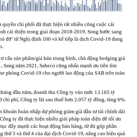
 quyền chi phối đã thực hiện rất nhiều công cuộc cải
anh cải thiện trong giai đoạn 2018-2019. Song bước sang
ó đỡ’ từ Nghị định 100 và kế tiếp là dịch Covid-19 đang
o.
cơ cấu sản phẩm/giá bán trung bình, chủ động hedging giá
…Sang năm 2021, Sabeco cũng nhấn mạnh ưu tiên tìm
ne phòng Covid-19 cho người lao động của SAB trên toàn
6 tháng đầu năm, doanh thu Công ty vào mức 13.165 tỷ
 chi phí, Công ty lãi sau thuế hơn 2.057 tỷ đồng, tăng 6%.
n khoản hoàn nhập dự phòng giảm giá đầu tư tài chính dài
ông ty đã thực hiện nhiều giải pháp toàn diện để tối ưu
p tục đẩy mạnh các hoạt động bán hàng, từ đó góp phần
g thứ 3 và thứ 4 của đại dịch Covid-19, nâng cao hiệu quả