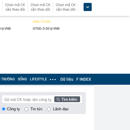
Chọn mã CK
Chọn mã CK
Chọn mã CK
cần theo dõi
cần theo dõi
cần theo dõi
Dữ liệu
F INDEX
Ị TRƯỜNG
SỐNG
LIFESTYLE
Công ty
Tin tức
Lãnh đạo