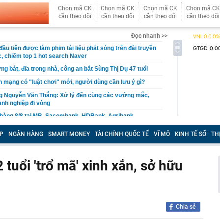
Chọn mã CK
Chọn mã CK
Chọn mã CK
Chọn mã CK
cần theo dõi
cần theo dõi
cần theo dõi
cần theo dõi
Đọc nhanh >>
ầu tiên được làm phim tài liệu phát sóng trên đài truyền
, chiếm top 1 hot search Naver
ng bát, đĩa trong nhà, công an bắt Sùng Thị Dụ 47 tuổi
n mạng có "luật chơi" mới, người dùng cần lưu ý gì?
g Nguyễn Văn Thắng: Xử lý đến cùng các vướng mắc,
nh nghiệp đi vòng
 hàng 8/8 tại MB, Sacombank, HDBank, Agribank,
BIDV, VietinBank,...
P
NGÂN HÀNG
SMART MONEY
TÀI CHÍNH QUỐC TẾ
VĨ MÔ
KINH TẾ SỐ
TH
chối cho Ukraine dùng Starlink dẫn đường cho các đòn
n đen bóng, phong độ khiến trai trẻ "chạy dài": Alan Tam
 tuổi 'trổ mã' xinh xắn, sở hữu
yết đơn giản
per Beckham khoe visual xinh đẹp, thanh xuân mơn mởn
 triệu đô, đọ sắc cùng mẹ - Victoria ngoài 50 vẫn đỉnh
ng máy tính cần làm ngay điều này để tránh bị phạt tới
Chia sẻ