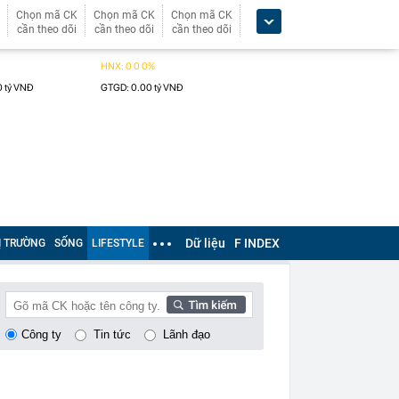
Chọn mã CK
Chọn mã CK
Chọn mã CK
cần theo dõi
cần theo dõi
cần theo dõi
Dữ liệu
F INDEX
Ị TRƯỜNG
SỐNG
LIFESTYLE
Công ty
Tin tức
Lãnh đạo