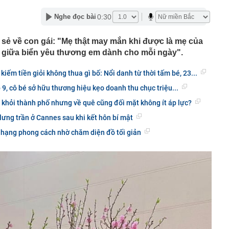
 giao ùn tắc bậc nhất Quy Nhơn được đề xuất làm cầu
0:30
Nghe đọc bài
i khác của Chùa Cầu Hội An
 sẻ về con gái: "Mẹ thật may mắn khi được là mẹ của
ê của Hari Won
giữa biển yêu thương em dành cho mỗi ngày".
ên nhân vụ cháy chung cư ở Hồng Kông (Trung Quốc)
ời tử vong sau 9 tháng: Chỉ bắt nguồn từ một đầu thuốc
kiếm tiền giỏi không thua gì bố: Nổi danh từ thời tấm bé, 23...
xuất cảnh với chủ hộ kinh doanh Trang Dương
 9, cô bé sở hữu thương hiệu kẹo doanh thu chục triệu...
g 7 Âm lịch, 3 con giáp này vẫn được Thần tài che chở,
ời khỏi thành phố nhưng về quê cũng đối mặt không ít áp lực?
ân cuộc đời
ưng trần ở Cannes sau khi kết hôn bí mật
iết lộ: 6 loại cá biển giá bình dân, người không biết hay
 sành lại thích mua
 hạng phong cách nhờ chăm diện đồ tối giản
o triển khai loạt ưu đãi tháng 8, giá Omoda C5 từ 459,1
àng nhiều gia đình không còn lát kín sân bằng gạch? 2
mát vừa thoát nước tốt đang dần trở thành xu hướng
ng mẹ trồng 19 năm bất ngờ “nằm dài” khắp chậu, đến
cũng trầm trồ.
p 'cá voi' Strategy: ChatGPT giúp tôi kiếm 15 tỷ USD,
 nhiều hơn robot