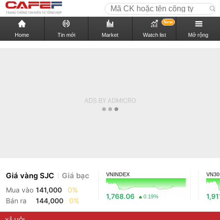
New
Home
Tin mới
Market
Watch list
Mở rộng
Giá vàng SJC
Giá bạc
VNINDEX
VN30
Mua vào
141,000
0%
1,768.06
1,91
0.19%
Bán ra
144,000
0%