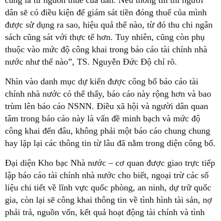
cũng là từ nguồn thuế của dân. Nếu thông tin thì người
dân sẽ có điều kiện để giám sát tiền đóng thuế của mình
được sử dụng ra sao, hiệu quả thế nào, từ đó thu chi ngân
sách cũng sát với thực tế hơn. Tuy nhiên, cũng còn phụ
thuộc vào mức độ công khai trong báo cáo tài chính nhà
nước như thế nào”, TS. Nguyễn Đức Độ chỉ rõ.
Nhìn vào danh mục dự kiến được công bố báo cáo tài
chính nhà nước có thể thấy, báo cáo này rộng hơn và bao
trùm lên báo cáo NSNN. Điều xã hội và người dân quan
tâm trong báo cáo này là vấn đề minh bạch và mức độ
công khai đến đâu, không phải một báo cáo chung chung
hay lặp lại các thông tin từ lâu đã nằm trong diện công bố.
Đại diện Kho bạc Nhà nước – cơ quan được giao trực tiếp
lập báo cáo tài chính nhà nước cho biết, ngoại trừ các số
liệu chi tiết về lĩnh vực quốc phòng, an ninh, dự trữ quốc
gia, còn lại sẽ công khai thông tin về tình hình tài sản, nợ
phải trả, nguồn vốn, kết quả hoạt động tài chính và tình