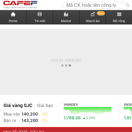
New
Home
Tin mới
Market
Watch list
Mở rộng
Giá vàng SJC
Giá bạc
VNINDEX
VN30
Mua vào
140,200
0%
1,768.06
1,91
0.19%
Bán ra
143,200
0%