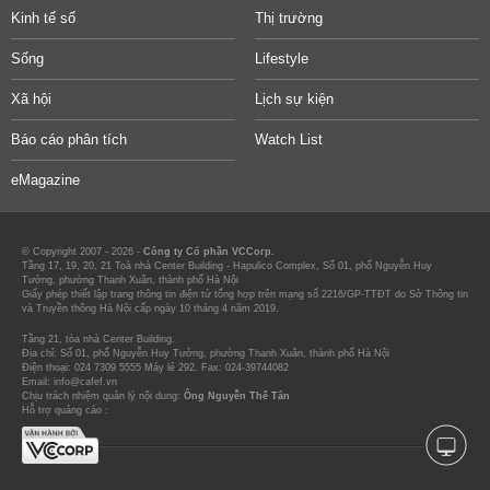
Kinh tế số
Thị trường
Sống
Lifestyle
Xã hội
Lịch sự kiện
Báo cáo phân tích
Watch List
eMagazine
© Copyright 2007 - 2026 -
Công ty Cổ phần VCCorp.
Tầng 17, 19, 20, 21 Toà nhà Center Building - Hapulico Complex, Số 01, phố Nguyễn Huy
Tưởng, phường Thanh Xuân, thành phố Hà Nội
Giấy phép thiết lập trang thông tin điện tử tổng hợp trên mạng số 2216/GP-TTĐT do Sở Thông tin
và Truyền thông Hà Nội cấp ngày 10 tháng 4 năm 2019.
Tầng 21, tòa nhà Center Building.
Địa chỉ: Số 01, phố Nguyễn Huy Tưởng, phường Thanh Xuân, thành phố Hà Nội
Điện thoại: 024 7309 5555 Máy lẻ 292. Fax: 024-39744082
Email: info@cafef.vn
Chịu trách nhiệm quản lý nội dung:
Ông Nguyễn Thế Tân
Hỗ trợ quảng cáo :