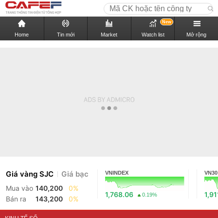
New
Home
Tin mới
Market
Watch list
Mở rộng
Giá vàng SJC
Giá bạc
VNINDEX
VN30
Mua vào
140,200
0%
1,768.06
1,91
0.19%
Bán ra
143,200
0%