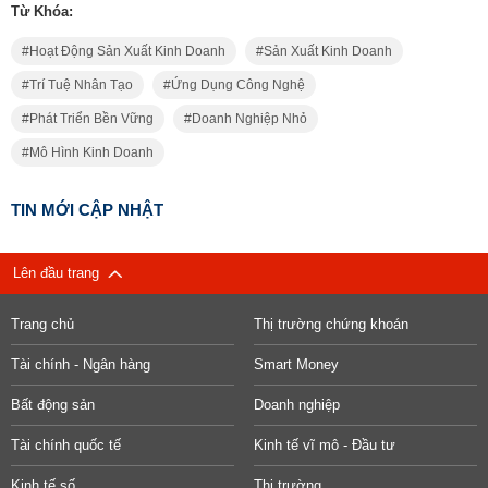
Từ Khóa:
Hoạt Động Sản Xuất Kinh Doanh
Sản Xuất Kinh Doanh
Trí Tuệ Nhân Tạo
Ứng Dụng Công Nghệ
Phát Triển Bền Vững
Doanh Nghiệp Nhỏ
Mô Hình Kinh Doanh
TIN MỚI CẬP NHẬT
Lên đầu trang
Trang chủ
Thị trường chứng khoán
Tài chính - Ngân hàng
Smart Money
Bất động sản
Doanh nghiệp
Tài chính quốc tế
Kinh tế vĩ mô - Đầu tư
Kinh tế số
Thị trường