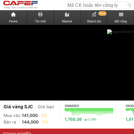
New
Home
Tin mới
Market
Watch list
Mở rộng
Giá vàng SJC
Giá bạc
VNINDEX
VN30
Mua vào
141,000
0%
1,768.06
1,91
0.19%
Bán ra
144,000
0%