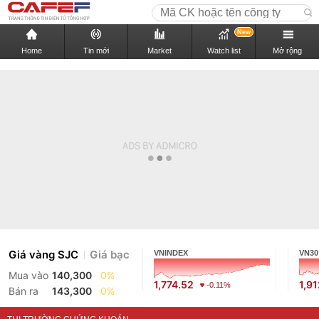
New
Home
Tin mới
Market
Watch list
Mở rộng
Giá vàng SJC
Giá bạc
VNINDEX
VN30
Mua vào
140,300
0%
1,774.52
1,91
-0.11%
Bán ra
143,300
0%