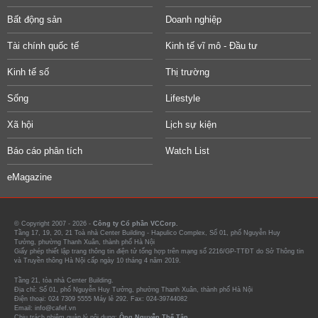
Bất động sản
Doanh nghiệp
Tài chính quốc tế
Kinh tế vĩ mô - Đầu tư
Kinh tế số
Thị trường
Sống
Lifestyle
Xã hội
Lịch sự kiện
Báo cáo phân tích
Watch List
eMagazine
© Copyright 2007 - 2026 -
Công ty Cổ phần VCCorp.
Tầng 17, 19, 20, 21 Toà nhà Center Building - Hapulico Complex, Số 01, phố Nguyễn Huy
Tưởng, phường Thanh Xuân, thành phố Hà Nội
Giấy phép thiết lập trang thông tin điện tử tổng hợp trên mạng số 2216/GP-TTĐT do Sở Thông tin
và Truyền thông Hà Nội cấp ngày 10 tháng 4 năm 2019.
Tầng 21, tòa nhà Center Building.
Địa chỉ: Số 01, phố Nguyễn Huy Tưởng, phường Thanh Xuân, thành phố Hà Nội
Điện thoại: 024 7309 5555 Máy lẻ 292. Fax: 024-39744082
Email: info@cafef.vn
Chịu trách nhiệm quản lý nội dung:
Ông Nguyễn Thế Tân