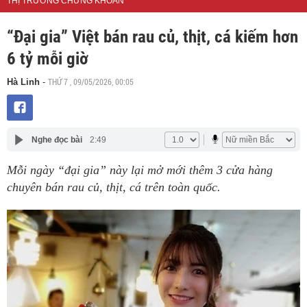
THỊ TRƯỜNG CHỨNG KHOÁN
“Đại gia” Việt bán rau củ, thịt, cá kiếm hơn
6 tỷ mỗi giờ
THỨ 7 , 09/05/2026, 00:05
Hà Linh
-
Nghe đọc bài
2:49
Mỗi ngày “đại gia” này lại mở mới thêm 3 cửa hàng
chuyên bán rau củ, thịt, cá trên toàn quốc.