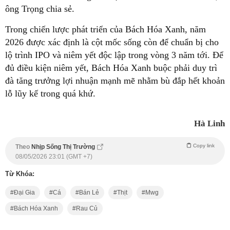
ông Trọng chia sẻ.
Trong chiến lược phát triển của Bách Hóa Xanh, năm
2026 được xác định là cột mốc sống còn để chuẩn bị cho
lộ trình IPO và niêm yết độc lập trong vòng 3 năm tới. Để
đủ điều kiện niêm yết, Bách Hóa Xanh buộc phải duy trì
đà tăng trưởng lợi nhuận mạnh mẽ nhằm bù đắp hết khoản
lỗ lũy kế trong quá khứ.
Hà Linh
Copy link
Theo
Nhịp Sống Thị Trường
08/05/2026 23:01 (GMT +7)
Từ Khóa:
Đại Gia
Cá
Bán Lẻ
Thịt
Mwg
Bách Hóa Xanh
Rau Củ