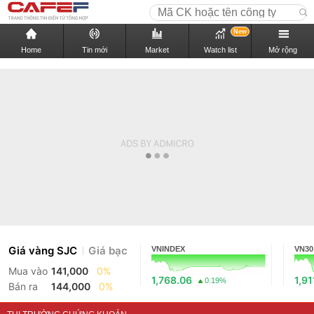
New
Home
Tin mới
Market
Watch list
Mở rộng
Giá vàng SJC
Giá bạc
VNINDEX
VN30
Mua vào
141,000
0%
1,768.06
1,91
0.19%
Bán ra
144,000
0%